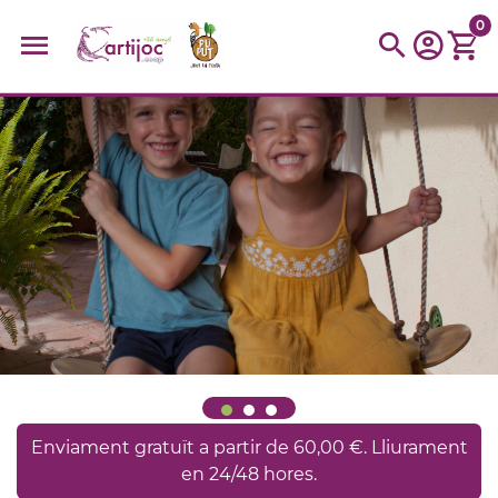
0
Cerques populars
disfressa
trencaclosques
baldufa
cotxe
camio
parquing
tinkering
kit
Cuina
viatge
Enviament gratuït a partir de 60,00 €. Lliurament
en 24/48 hores.