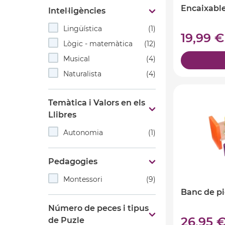
Encaixabl
Intel·ligències
Lingüística
(1)
19,99 
Lògic - matemàtica
(12)
Musical
(4)
Naturalista
(4)
Temàtica i Valors en els
Llibres
Autonomia
(1)
Pedagogies
Montessori
(9)
Banc de pi
Número de peces i tipus
26,95 
de Puzle