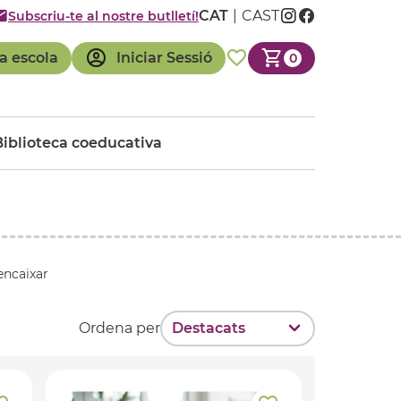
CAT
CAST
Subscriu-te al nostre butlletí!
a escola
Iniciar Sessió
0
Biblioteca coeducativa
 encaixar
Ordena per