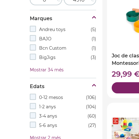
Marques
Andreu toys
(5)
BAJO
(1)
Bcn Custom
(1)
Joc de cla
BigJigs
(3)
Montessor
Mostrar 34 més
29,99 
Edats
0-12 mesos
(106)
1-2 anys
(104)
3-4 anys
(60)
5-6 anys
(27)
Mostrar 2 més