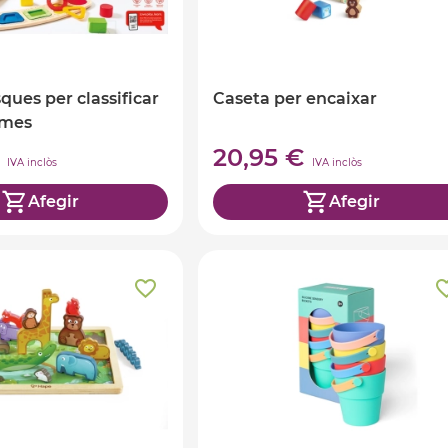
ques per classificar
Caseta per encaixar
ormes
€
20,95 €
IVA inclòs
IVA inclòs
Afegir
Afegir