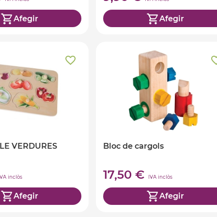
Afegir
Afegir
LE VERDURES
Bloc de cargols
17,50 €
IVA inclòs
IVA inclòs
Afegir
Afegir