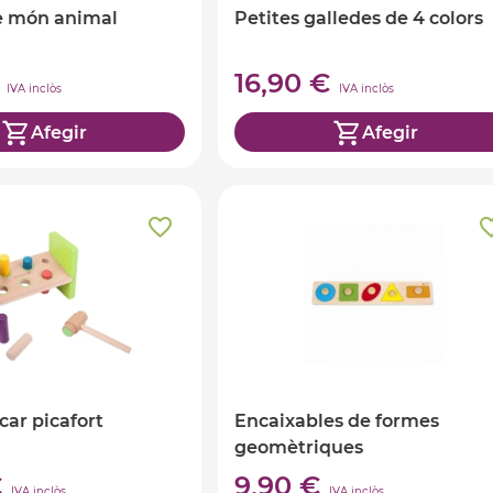
e món animal
Petites galledes de 4 colors
€
16,90 €
IVA inclòs
IVA inclòs
Afegir
Afegir
car picafort
Encaixables de formes
geomètriques
€
9,90 €
IVA inclòs
IVA inclòs