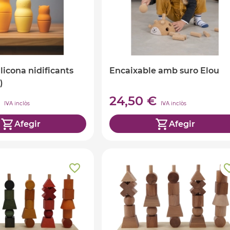
licona nidificants
Encaixable amb suro Elou
)
€
24,50 €
IVA inclòs
IVA inclòs
Afegir
Afegir