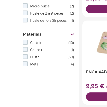
Micro puzle
(2)
Puzle de 2 a 9 peces
(2)
Puzle de 10 a 25 peces
(1)
Materials
Cartró
(10)
Cautxú
(1)
Fusta
(59)
Metall
(4)
ENCAIXAB
9,95 €