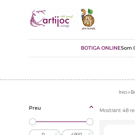
BOTIGA ONLINE
Som C
Cerques populars
disfressa
trencaclosques
baldufa
cotxe
camio
parquing
tinkering
kit
Cuina
viatge
Inici
B
Preu
Mostrant
48
re
€
€