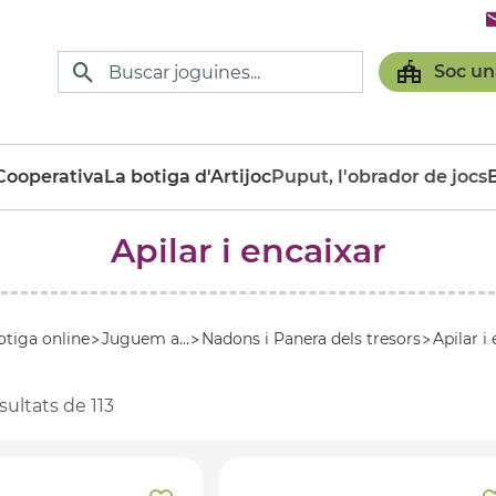
Soc un
ooperativa
La botiga d'Artijoc
Puput, l'obrador de jocs
Apilar i encaixar
otiga online
Juguem a...
Nadons i Panera dels tresors
Apilar i
sultats de
113