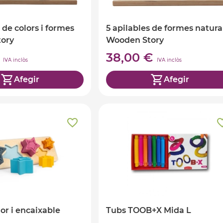
 de colors i formes
5 apilables de formes natura
ory
Wooden Story
€
38,00 €
IVA inclòs
IVA inclòs
Afegir
Afegir
dor i encaixable
Tubs TOOB+X Mida L