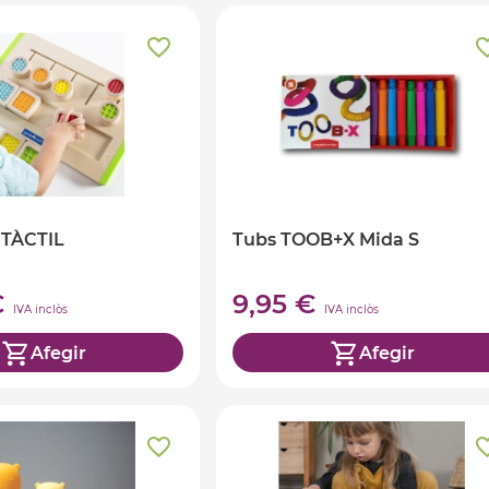
 TÀCTIL
Tubs TOOB+X Mida S
€
9,95 €
IVA inclòs
IVA inclòs
Afegir
Afegir