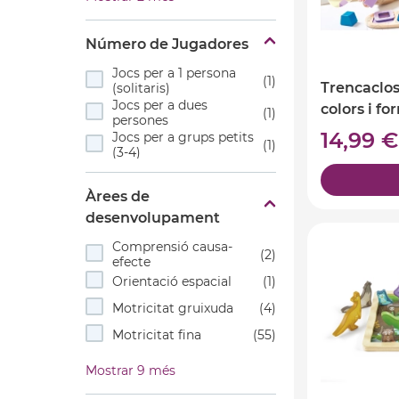
Número de Jugadores
Jocs per a 1 persona
(1)
Trencaclos
(solitaris)
Jocs per a dues
colors i f
(1)
persones
14,99 
Jocs per a grups petits
(1)
(3-4)
Àrees de
desenvolupament
Comprensió causa-
(2)
efecte
Orientació espacial
(1)
Motricitat gruixuda
(4)
Motricitat fina
(55)
Mostrar 9 més