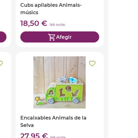
Cubs apilables Animals-
músics
18,50 €
IVA inclòs
Afegir
Encaixables Animals de la
Selva
27,95 €
IVA inclòs