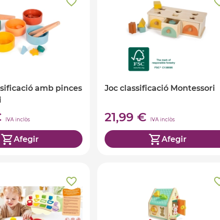
ssificació amb pinces
Joc classificació Montessori
i
€
21,99 €
IVA inclòs
IVA inclòs
Afegir
Afegir