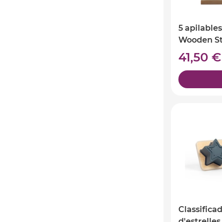
5 apilables
Wooden St
41,50 
Classifica
d'estrelles