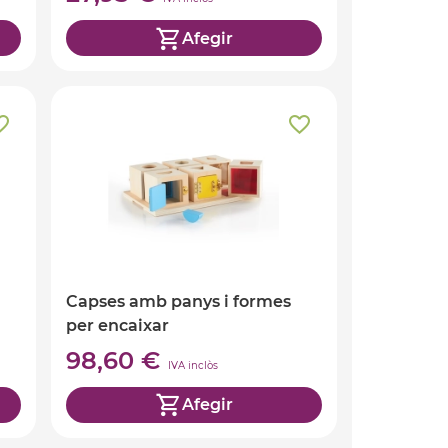
Afegir
Capses amb panys i formes
per encaixar
98,60 €
IVA inclòs
Afegir