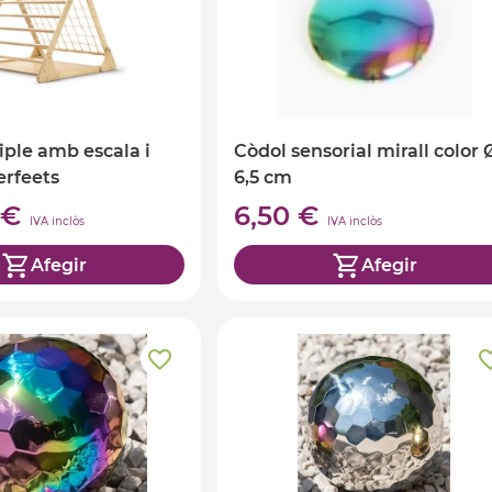
riple amb escala i
Còdol sensorial mirall color 
erfeets
6,5 cm
 €
6,50 €
IVA inclòs
IVA inclòs
Afegir
Afegir