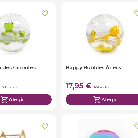
bles Granotes
Happy Bubbles Ànecs
€
17,95 €
IVA inclòs
IVA inclòs
Afegir
Afegir