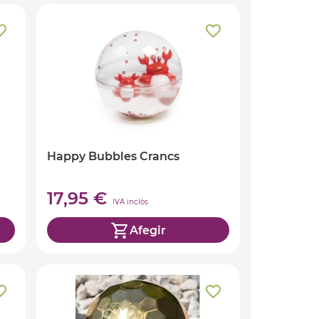
Happy Bubbles Crancs
17,95 €
IVA inclòs
Afegir