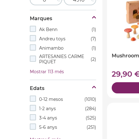
Marques
Ak Benn
(1)
Andreu toys
(7)
Animambo
(1)
Mushroom 
ARTESANIES CARME
(2)
PIQUET
Mostrar 113 més
29,90 
Edats
0-12 mesos
(1010)
1-2 anys
(284)
3-4 anys
(525)
5-6 anys
(251)