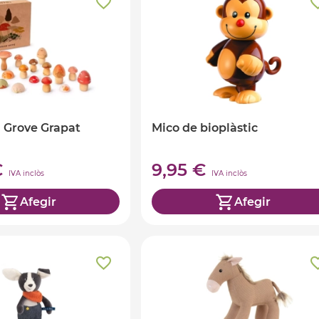
Grove Grapat
Mico de bioplàstic
€
9,95 €
IVA inclòs
IVA inclòs
Afegir
Afegir