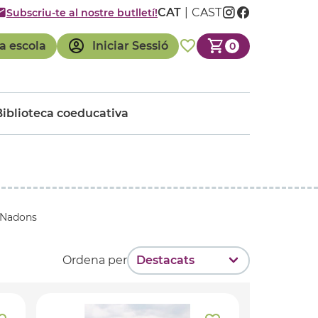
CAT
CAST
Subscriu-te al nostre butlletí!
a escola
Iniciar Sessió
0
Biblioteca coeducativa
 Nadons
Ordena per