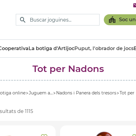
Soc un
ooperativa
La botiga d'Artijoc
Puput, l'obrador de jocs
Tot per Nadons
otiga online
Juguem a...
Nadons i Panera dels tresors
Tot per
sultats de
1115