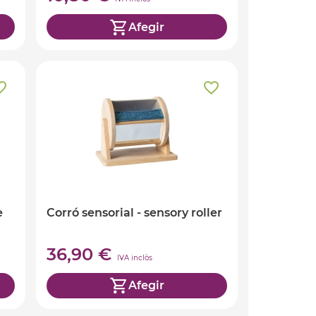
Afegir
e
Corró sensorial - sensory roller
36,90 €
IVA inclòs
Afegir