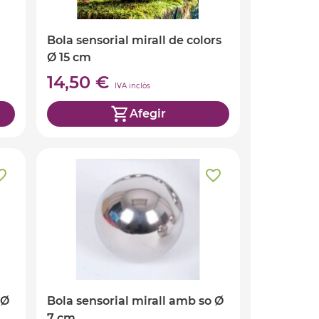
Bola sensorial mirall de colors
Ø 15 cm
14,50 €
IVA inclòs
Afegir
 Ø
Bola sensorial mirall amb so Ø
7 cm