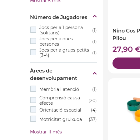
Mostrar 5 més
Número de Jugadores
Jocs per a 1 persona
(1)
Nino Gos 
(solitaris)
Pilou
Jocs per a dues
(1)
persones
27,90 
Jocs per a grups petits
(1)
(3-4)
Àrees de
desenvolupament
Memòria i atenció
(1)
Comprensió causa-
(20)
efecte
Orientació espacial
(4)
Motricitat gruixuda
(37)
Mostrar 11 més