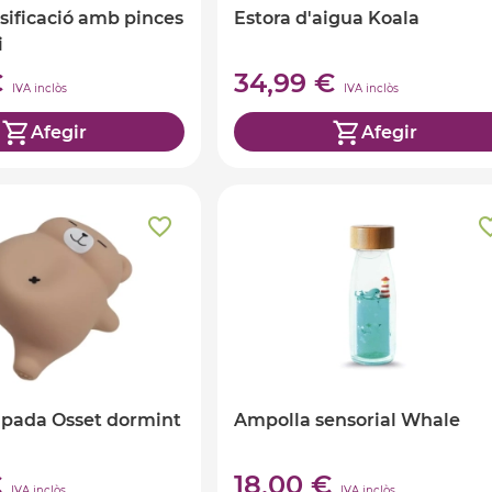
ssificació amb pinces
Estora d'aigua Koala
i
€
34,99 €
IVA inclòs
IVA inclòs
Afegir
Afegir
mpada Osset dormint
Ampolla sensorial Whale
€
18,00 €
IVA inclòs
IVA inclòs