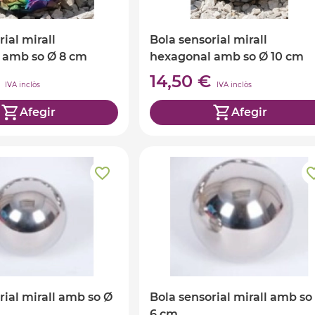
ial mirall
Bola sensorial mirall
 amb so Ø 8 cm
hexagonal amb so Ø 10 cm
€
14,50 €
IVA inclòs
IVA inclòs
Afegir
Afegir
rial mirall amb so Ø
Bola sensorial mirall amb so
6 cm