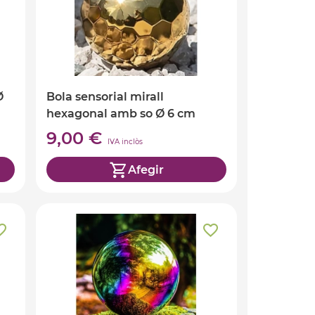
Ø
Bola sensorial mirall
hexagonal amb so Ø 6 cm
9,00 €
IVA inclòs
Afegir