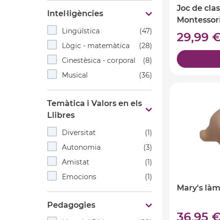
Joc de cla
Intel·ligències
Montessor
Lingüística
(47)
29,99 
Lògic - matemàtica
(28)
Cinestèsica - corporal
(8)
Musical
(36)
Temàtica i Valors en els
Llibres
Diversitat
(1)
Autonomia
(3)
Amistat
(1)
Emocions
(1)
Mary's là
Pedagogies
36,95 