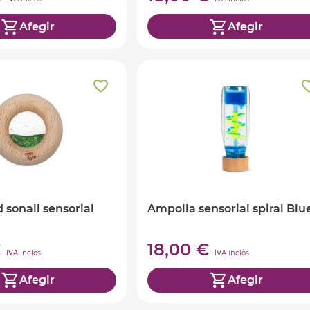
Afegir
Afegir
 sonall sensorial
Ampolla sensorial spiral Blu
€
18,00 €
IVA inclòs
IVA inclòs
Afegir
Afegir