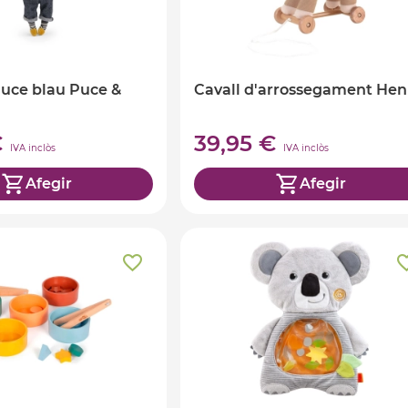
Puce blau Puce &
Cavall d'arrossegament Hen
€
39,95 €
IVA inclòs
IVA inclòs
Afegir
Afegir