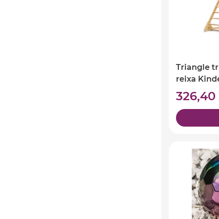
Triangle t
reixa Kind
326,40