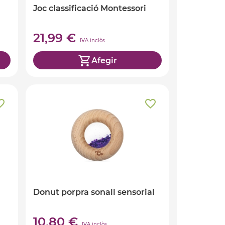
Joc classificació Montessori
21,99 €
IVA inclòs
Afegir
Donut porpra sonall sensorial
10,80 €
IVA inclòs