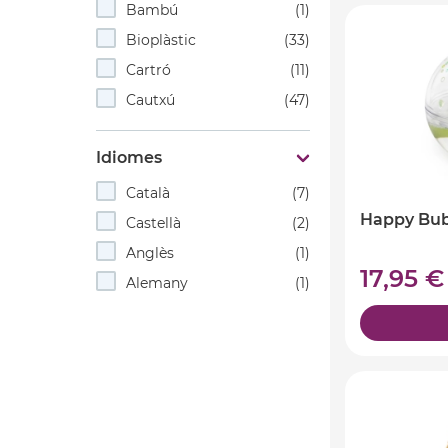
Bambú
(1)
Bioplàstic
(33)
Cartró
(11)
Cautxú
(47)
Idiomes
Català
(7)
Happy Bub
Castellà
(2)
Anglès
(1)
17,95 
Alemany
(1)