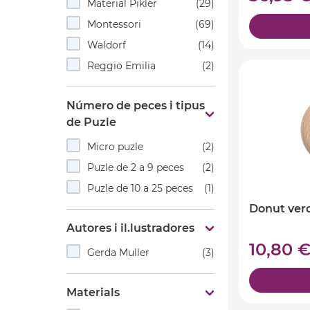
Material Pikler
(29)
Montessori
(69)
Waldorf
(14)
Reggio Emilia
(2)
Número de peces i tipus
de Puzle
Micro puzle
(2)
Puzle de 2 a 9 peces
(2)
Puzle de 10 a 25 peces
(1)
Donut verd
Autores i il.lustradores
10,80 
Gerda Muller
(3)
Materials