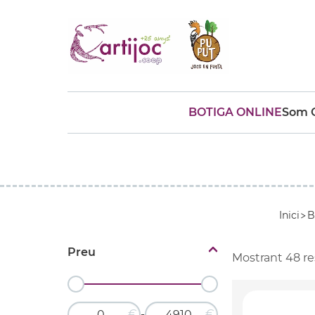
BOTIGA ONLINE
Som C
Cerques populars
disfressa
trencaclosques
baldufa
cotxe
camio
parquing
tinkering
kit
Cuina
viatge
Inici
B
Preu
Mostrant
48
re
€
€