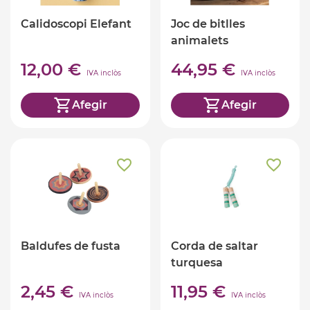
Calidoscopi Elefant
Joc de bitlles
animalets
12,00 €
44,95 €
IVA inclòs
IVA inclòs
Afegir
Afegir
Baldufes de fusta
Corda de saltar
turquesa
2,45 €
11,95 €
IVA inclòs
IVA inclòs