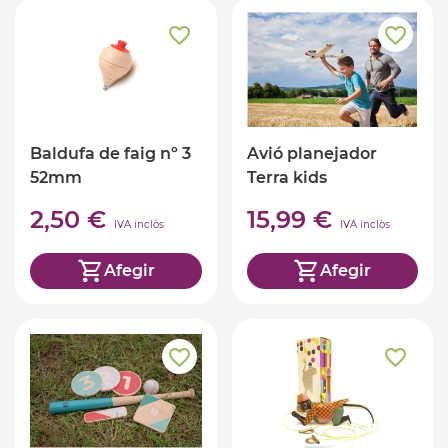
Baldufa de faig nº 3
Avió planejador
52mm
Terra kids
2,50 €
15,99 €
IVA inclòs
IVA inclòs
Afegir
Afegir