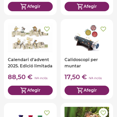
Afegir
Afegir
Calendari d'advent
Calidoscopi per
2025. Edició limitada
muntar
Grapat.
88,50 €
17,50 €
IVA inclòs
IVA inclòs
Afegir
Afegir