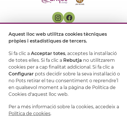
On ens trobem
Aquest lloc web utilitza cookies tècniques
pròpies i estadístiques de tercers.
Artijoc
Si fa clic a
Acceptar totes
, acceptes la instal·lació
Suport
de totes elles. Si fa clic a
Rebutja
no utilitzarem
cookies per a cap finalitat addicional. Si fa clic a
Configurar
pots decidir sobre la seva instal·lació o
no Pots retirar el teu consentiment o reprendre’l
en qualsevol moment a la pàgina de Política de
Cookies d'aquest lloc web.
Per a més informació sobre la cookies, accedeix a
Política de cookies
.