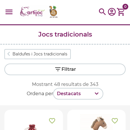
0
Jocs tradicionals
Cerques populars
disfressa
trencaclosques
baldufa
cotxe
Baldufes i Jocs tradicionals
camio
parquing
tinkering
kit
Cuina
viatge
Filtrar
Mostrant
48
resultats de
343
Ordena per