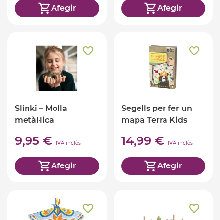
Afegir
Afegir
Slinki – Molla
Segells per fer un
metàl·lica
mapa Terra Kids
9,95 €
14,99 €
IVA inclòs
IVA inclòs
Afegir
Afegir