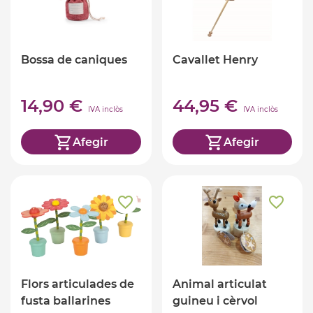
Bossa de caniques
Cavallet Henry
14,90 €
44,95 €
IVA inclòs
IVA inclòs
Afegir
Afegir
Flors articulades de
Animal articulat
fusta ballarines
guineu i cèrvol