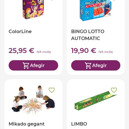
ColorLine
BINGO LOTTO
AUTOMATIC
25,95 €
19,90 €
IVA inclòs
IVA inclòs
Afegir
Afegir
Mikado gegant
LIMBO