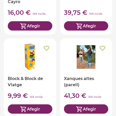
Cayro
16,00 €
39,75 €
IVA inclòs
IVA inclòs
Afegir
Afegir
Block & Block de
Xanques altes
Viatge
(parell)
9,99 €
41,30 €
IVA inclòs
IVA inclòs
Afegir
Afegir