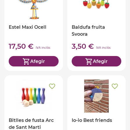
Estel Maxi Ocell
Baldufa fruita
Svoora
17,50 €
3,50 €
IVA inclòs
IVA inclòs
Afegir
Afegir
Bitlles de fusta Arc
Io-io Best friends
de Sant Marti