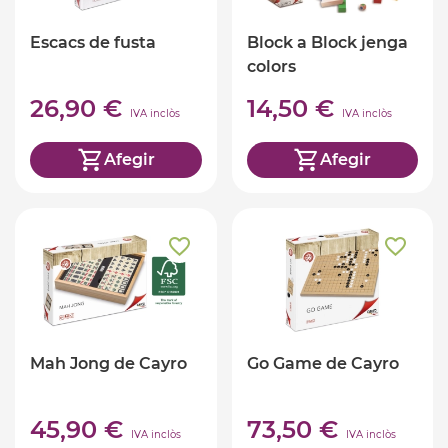
Escacs de fusta
Block a Block jenga
colors
26,90 €
14,50 €
IVA inclòs
IVA inclòs
Afegir
Afegir
Mah Jong de Cayro
Go Game de Cayro
45,90 €
73,50 €
IVA inclòs
IVA inclòs