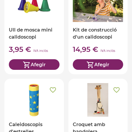
Ull de mosca mini
Kit de construcció
calidoscopi
d'un calidoscopi
3,95 €
14,95 €
IVA inclòs
IVA inclòs
Afegir
Afegir
Caleidoscopis
Croquet amb
d'estrelles
bandolera