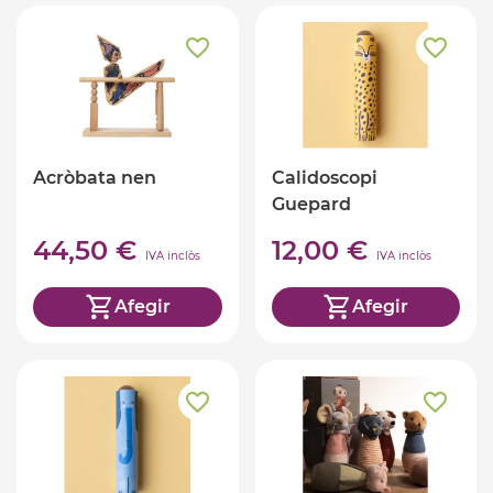
Acròbata nen
Calidoscopi
Guepard
44,50 €
12,00 €
IVA inclòs
IVA inclòs
Afegir
Afegir