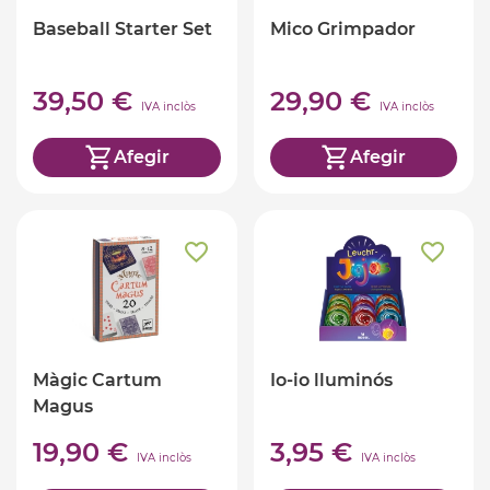
Baseball Starter Set
Mico Grimpador
39,50 €
29,90 €
IVA inclòs
IVA inclòs
Afegir
Afegir
Màgic Cartum
Io-io lluminós
Magus
19,90 €
3,95 €
IVA inclòs
IVA inclòs