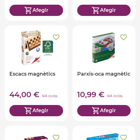
Afegir
Afegir
Escacs magnètics
Parxís-oca magnètic
44,00 €
10,99 €
IVA inclòs
IVA inclòs
Afegir
Afegir