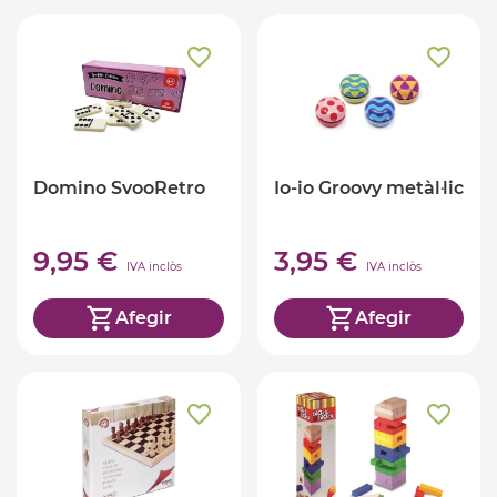
Domino SvooRetro
Io-io Groovy metàl·lic
9,95 €
3,95 €
IVA inclòs
IVA inclòs
Afegir
Afegir