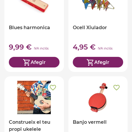
Blues harmonica
Ocell Xiulador
9,99 €
4,95 €
IVA inclòs
IVA inclòs
Afegir
Afegir
Construeix el teu
Banjo vermell
propi ukelele