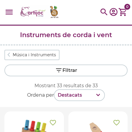
0
Instruments de corda i vent
Cerques populars
disfressa
trencaclosques
baldufa
cotxe
Música i Instruments
camio
parquing
tinkering
kit
Cuina
viatge
Filtrar
Mostrant
33
resultats de
33
Ordena per