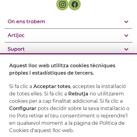
On ens trobem
Artijoc
Suport
Aquest lloc web utilitza cookies tècniques
pròpies i estadístiques de tercers.
Si fa clic a
Acceptar totes
, acceptes la instal·lació
de totes elles. Si fa clic a
Rebutja
no utilitzarem
cookies per a cap finalitat addicional. Si fa clic a
Configurar
pots decidir sobre la seva instal·lació o
no Pots retirar el teu consentiment o reprendre’l
en qualsevol moment a la pàgina de Política de
Avís legal
Política de privacitat
Cookies d'aquest lloc web.
Política de cookies
Condicions de compra