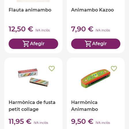
Flauta animambo
Animambo Kazoo
12,50 €
7,90 €
IVA inclòs
IVA inclòs
Afegir
Afegir
Harmònica de fusta
Harmònica
petit collage
Animambo
11,95 €
9,50 €
IVA inclòs
IVA inclòs