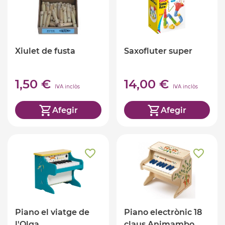
Xiulet de fusta
Saxofluter super
1,50 €
14,00 €
IVA inclòs
IVA inclòs
Afegir
Afegir
Piano el viatge de
Piano electrònic 18
l'Olga
claus Animambo