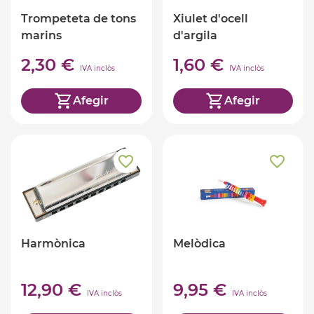
Trompeteta de tons
Xiulet d'ocell
marins
d'argila
2,30 €
1,60 €
IVA inclòs
IVA inclòs
Afegir
Afegir
Harmònica
Melòdica
12,90 €
9,95 €
IVA inclòs
IVA inclòs