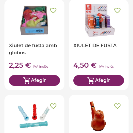
Xiulet de fusta amb
XIULET DE FUSTA
globus
2,25 €
4,50 €
IVA inclòs
IVA inclòs
Afegir
Afegir