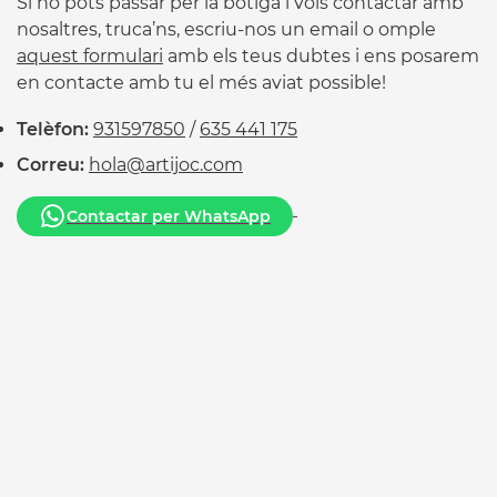
Si no pots passar per la botiga i vols contactar amb
nosaltres, truca’ns, escriu-nos un email o omple
aquest formulari
amb els teus dubtes i ens posarem
en contacte amb tu el més aviat possible!
Telèfon:
931597850
/
635 441 175
Correu:
hola@artijoc.com
Contactar per WhatsApp