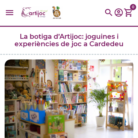
0
La botiga d’Artijoc: joguines i
Cerques populars
experiències de joc a Cardedeu
disfressa
trencaclosques
baldufa
cotxe
camio
parquing
tinkering
kit
Cuina
viatge