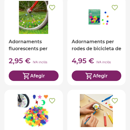
Adornaments
Adornaments per
fluorescents per
rodes de bicicleta de
rodes de bicicleta
colors
2,95 €
4,95 €
IVA inclòs
IVA inclòs
Afegir
Afegir