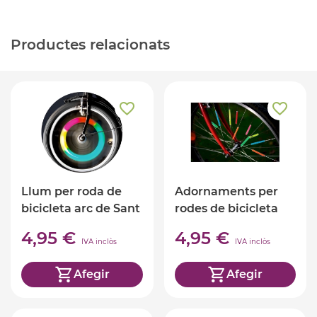
Productes relacionats
Llum per roda de
Adornaments per
bicicleta arc de Sant
rodes de bicicleta
Martí
4,95 €
4,95 €
IVA inclòs
IVA inclòs
Afegir
Afegir