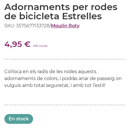
Adornaments per rodes
de bicicleta Estrelles
SKU: 3575677133728
/
Moulin Roty
4,95 €
IVA inclòs
Col·loca en els radis de les rodes aquests
adornaments de colors, i podràs anar de passeig on
vulguis amb total seguretat, i amb tot l’estil!
En stock