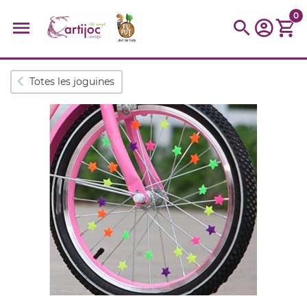
0
Cerques populars
Totes les joguines
disfressa
trencaclosques
baldufa
cotxe
camio
parquing
tinkering
kit
Cuina
viatge