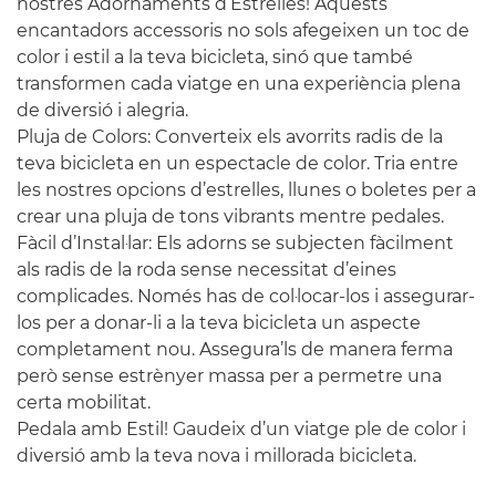
nostres Adornaments d’Estrelles! Aquests
encantadors accessoris no sols afegeixen un toc de
color i estil a la teva bicicleta, sinó que també
transformen cada viatge en una experiència plena
de diversió i alegria.
Pluja de Colors: Converteix els avorrits radis de la
teva bicicleta en un espectacle de color. Tria entre
les nostres opcions d’estrelles, llunes o boletes per a
crear una pluja de tons vibrants mentre pedales.
Fàcil d’Instal·lar: Els adorns se subjecten fàcilment
als radis de la roda sense necessitat d’eines
complicades. Només has de col·locar-los i assegurar-
los per a donar-li a la teva bicicleta un aspecte
completament nou. Assegura’ls de manera ferma
però sense estrènyer massa per a permetre una
certa mobilitat.
Pedala amb Estil! Gaudeix d’un viatge ple de color i
diversió amb la teva nova i millorada bicicleta.