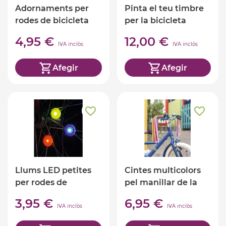
Adornaments per
Pinta el teu timbre
rodes de bicicleta
per la bicicleta
Papallona
4,95 €
12,00 €
IVA inclòs
IVA inclòs
Afegir
Afegir
Llums LED petites
Cintes multicolors
per rodes de
pel manillar de la
bicicleta
bicicleta
3,95 €
6,95 €
IVA inclòs
IVA inclòs