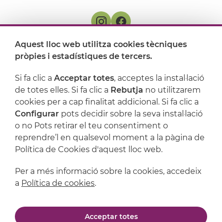
Aquest lloc web utilitza cookies tècniques
On ens trobem
pròpies i estadístiques de tercers.
Artijoc
Si fa clic a
Acceptar totes
, acceptes la instal·lació
de totes elles. Si fa clic a
Rebutja
no utilitzarem
Suport
cookies per a cap finalitat addicional. Si fa clic a
Configurar
pots decidir sobre la seva instal·lació
o no Pots retirar el teu consentiment o
reprendre’l en qualsevol moment a la pàgina de
Política de Cookies d'aquest lloc web.
Per a més informació sobre la cookies, accedeix
a
Política de cookies
.
Avís legal
Política de privacitat
Acceptar totes