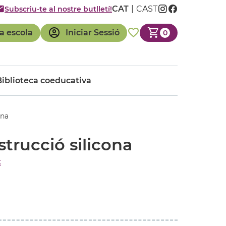
CAT
CAST
Subscriu-te al nostre butlletí!
a escola
Iniciar Sessió
0
Biblioteca coeducativa
ona
strucció silicona
t