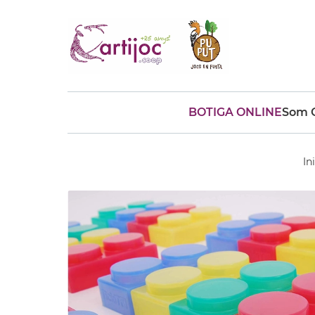
BOTIGA ONLINE
Som C
Cerques populars
disfressa
trencaclosques
In
baldufa
cotxe
camio
parquing
tinkering
kit
Cuina
viatge