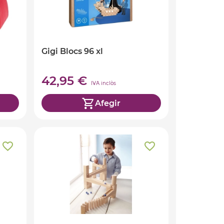
Gigi Blocs 96 xl
42,95 €
IVA inclòs
Afegir