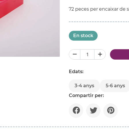
72 peces per encaixar de si
En stock
Edats:
3-4 anys
5-6 anys
Compartir per: