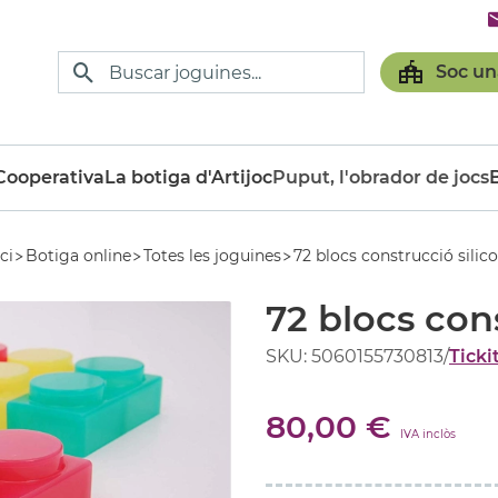
Soc un
ooperativa
La botiga d'Artijoc
Puput, l'obrador de jocs
ici
Botiga online
Totes les joguines
72 blocs construcció silic
72 blocs con
SKU: 5060155730813
/
Ticki
80,00 €
IVA inclòs