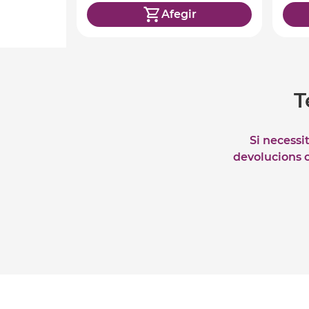
Afegir
T
Si necessi
devolucions o 