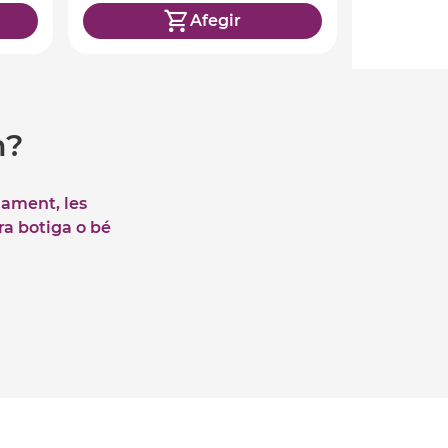
Afegir
m?
iament, les
tra botiga o bé