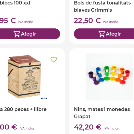
 blocs 100 xxl
Bols de fusta tonalitats
blaves Grimm's
,95 €
22,50 €
IVA inclòs
IVA inclòs
Afegir
Afegir
a 280 peces + llibre
Nins, mates i monedes
Grapat
,00 €
42,20 €
IVA inclòs
IVA inclòs