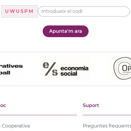
UWUSPM
Apunta'm ara
joc
Suport
 Cooperativa
Preguntes freqüent