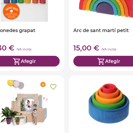
onedes grapat
Arc de sant martí petit
,30 €
15,00 €
IVA inclòs
IVA inclòs
Afegir
Afegir