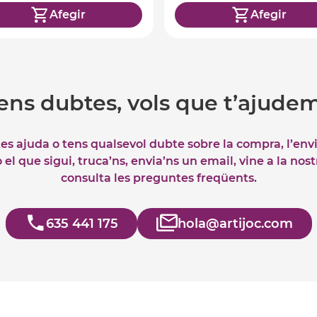
Afegir
Afegir
ens dubtes, vols que t’ajude
tes ajuda o tens qualsevol dubte sobre la compra, l’env
el que sigui, truca’ns, envia’ns un email, vine a la nos
consulta les preguntes freqüents.
635 441 175
hola@artijoc.com