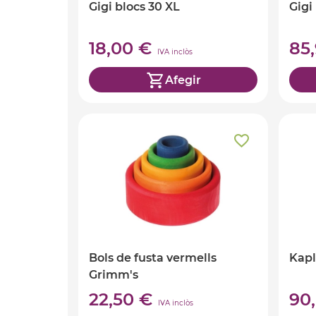
Gigi blocs 30 XL
Gigi
18,00 €
85
IVA inclòs
Afegir
Bols de fusta vermells
Kapl
Grimm's
22,50 €
90
IVA inclòs