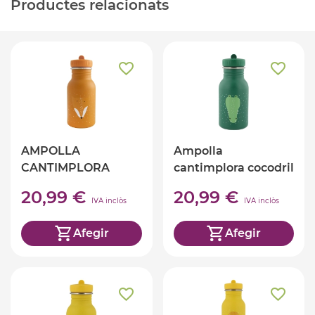
Productes relacionats
AMPOLLA
Ampolla
CANTIMPLORA
cantimplora cocodril
GUINEU 350ml
350ml TRIXIE
20,99 €
20,99 €
TRIXIE
IVA inclòs
IVA inclòs
Afegir
Afegir