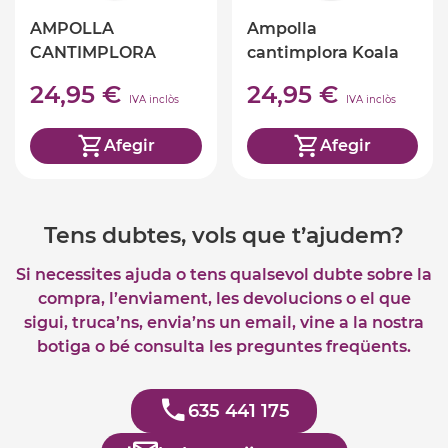
AMPOLLA
Ampolla
CANTIMPLORA
cantimplora Koala
MUSSOL 500ml
500ml TRIXIE
24,95 €
24,95 €
TRIXIE
IVA inclòs
IVA inclòs
Afegir
Afegir
Tens dubtes, vols que t’ajudem?
Si necessites ajuda o tens qualsevol dubte sobre la
compra, l’enviament, les devolucions o el que
sigui, truca’ns, envia’ns un email, vine a la nostra
botiga o bé consulta les preguntes freqüents.
635 441 175