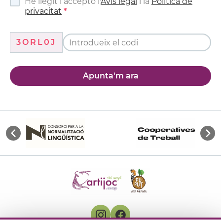
He llegit i accepto l'
Avís legal
i la
Política de
privacitat
3ORL0J
Apunta'm ara