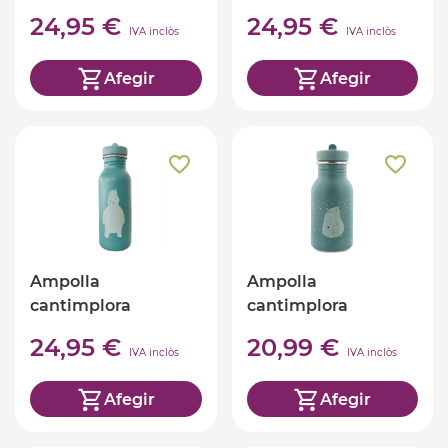
500ml TRIXIE
Cocodril 500ml
24,95 €
24,95 €
TRIXIE
IVA inclòs
IVA inclòs
Afegir
Afegir
Ampolla
Ampolla
cantimplora
cantimplora
Hipopòtam 500ml
hipopòtam 350ml
24,95 €
20,99 €
TRIXIE
TRIXIE
IVA inclòs
IVA inclòs
Afegir
Afegir