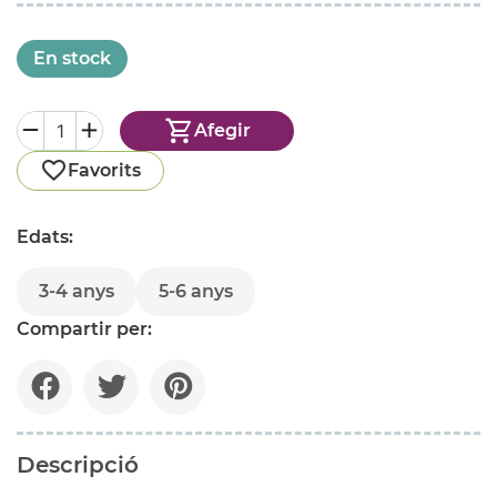
En stock
Afegir
Favorits
Edats:
3-4 anys
5-6 anys
Compartir per:
Descripció