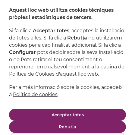
Aquest lloc web utilitza cookies tècniques
On ens trobem
pròpies i estadístiques de tercers.
Artijoc
Si fa clic a
Acceptar totes
, acceptes la instal·lació
de totes elles. Si fa clic a
Rebutja
no utilitzarem
Suport
cookies per a cap finalitat addicional. Si fa clic a
Configurar
pots decidir sobre la seva instal·lació
o no Pots retirar el teu consentiment o
reprendre’l en qualsevol moment a la pàgina de
Política de Cookies d'aquest lloc web.
Per a més informació sobre la cookies, accedeix
a
Política de cookies
.
Avís legal
Política de privacitat
Acceptar totes
Política de cookies
Condicions de compra
Rebutja