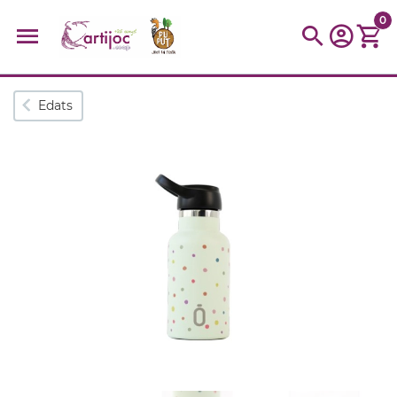
0
Cerques populars
Edats
disfressa
trencaclosques
baldufa
cotxe
camio
parquing
tinkering
kit
Cuina
viatge