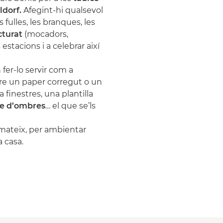
dorf.
Afegint-hi qualsevol
s fulles, les branques, les
cturat
(mocadors,
estacions i a celebrar així
er-lo servir com a
obre un paper corregut o un
a finestres, una plantilla
re d’ombres
… el que se’ls
mateix, per ambientar
a casa
.