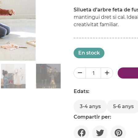
Silueta d’arbre feta de fu
mantingui dret si cal
. Ide
creativitat familiar.
En stock
Edats:
3-4 anys
5-6 anys
Compartir per: