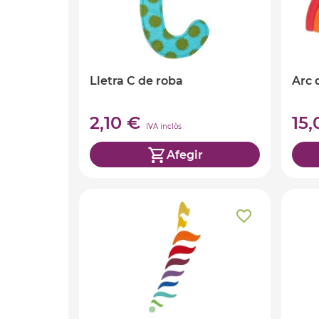
Lletra C de roba
Arc 
2,10 €
15
IVA inclòs
Afegir