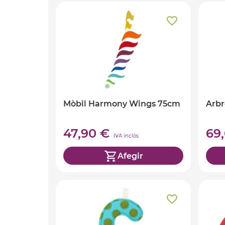
Mòbil Harmony Wings 75cm
Arbr
47,90 €
69
IVA inclòs
Afegir