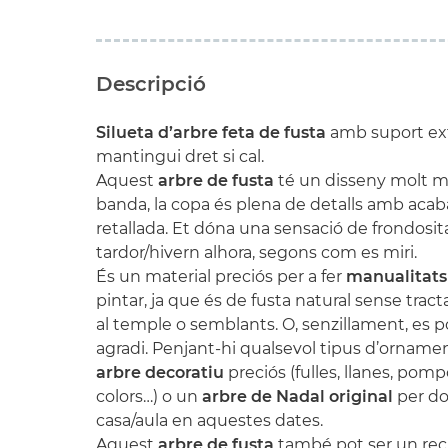
Descripció
Silueta d’arbre feta de fusta
amb suport ext
mantingui dret si cal
.
Aquest
arbre de fusta
té un disseny molt mi
banda, la copa és plena de detalls amb acaba
retallada. Et dóna una sensació de frondosit
tardor/hivern alhora, segons com es miri
.
És un material preciós per a fer
manualitats
pintar, ja que és de fusta natural sense tract
al temple o semblants. O, senzillament, es 
agradi. Penjant-hi qualsevol tipus d’orname
arbre decoratiu
preciós (fulles, llanes, pom
colors…) o un
arbre de Nadal original
per do
casa/aula en aquestes dates
.
Aquest
arbre de fusta
també pot ser un rec