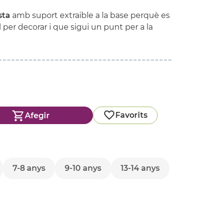
sta
amb suport extraible a la base perquè es
al per decorar i que sigui un punt per a la
Favorits
Afegir
7-8 anys
9-10 anys
13-14 anys