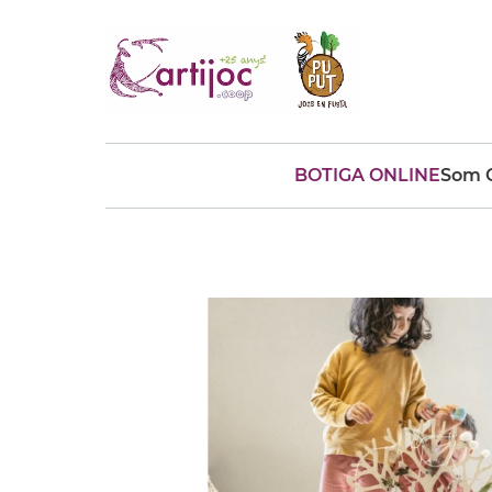
BOTIGA ONLINE
Som C
Cerques populars
disfressa
trencaclosques
baldufa
cotxe
camio
parquing
tinkering
kit
Cuina
viatge