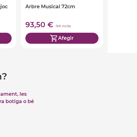
joc
Arbre Musical 72cm
93,50 €
IVA inclòs
Afegir
m?
iament, les
tra botiga o bé