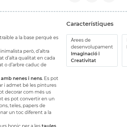
Característiques
raible a la base perquè es
Àrees de
desenvolupament
nimalista però, d’altra
Imaginació i
t d’alta qualitat en cada
Creativitat
at o d’arbre caduc de
 amb nenes i nens
. Es pot
ar
i admet bé les pintures
pot decorar com més us
nt es pot convertir en un
pons, teles, papers de
nar un toc diferent a la
urs bonic per a les
taules