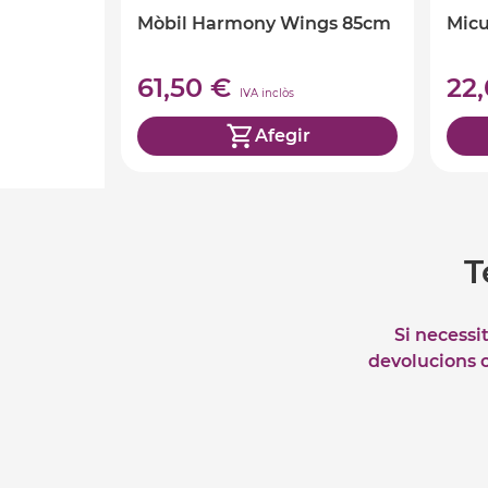
Mòbil Harmony Wings 85cm
Micu
61,50 €
22
IVA inclòs
Afegir
T
Si necessi
devolucions o 