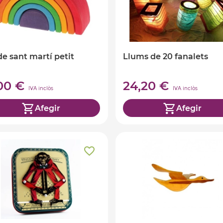
de sant martí petit
Llums de 20 fanalets
,00 €
24,20 €
IVA inclòs
IVA inclòs
Afegir
Afegir