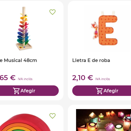
e Musical 48cm
Lletra E de roba
,65 €
2,10 €
IVA inclòs
IVA inclòs
Afegir
Afegir