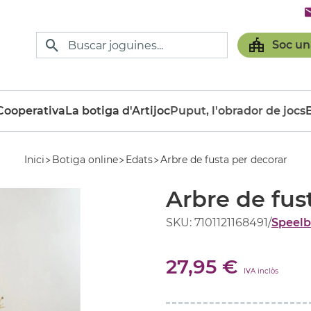
Soc un
ooperativa
La botiga d'Artijoc
Puput, l'obrador de jocs
Inici
Botiga online
Edats
Arbre de fusta per decorar
Arbre de fus
SKU: 7101121168491
/
Speelb
27,95 €
IVA inclòs