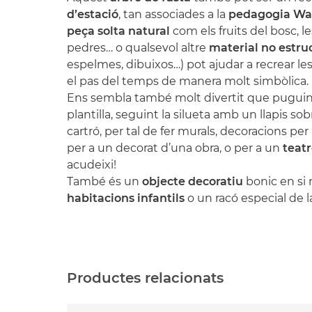
d’estació
, tan associades a la
pedagogia Wal
peça solta natural
com els fruits del bosc, le
pedres… o qualsevol altre
material no estru
espelmes, dibuixos…) pot ajudar a recrear les 
el pas del temps de manera molt simbòlica
.
Ens sembla també molt divertit que puguin f
plantilla, seguint la silueta amb un llapis s
cartró, per tal de fer murals, decoracions per 
per a un decorat d’una obra, o per a un
teat
acudeixi
!
També és un
objecte decoratiu
bonic en si 
habitacions infantils
o un racó especial de l
Productes relacionats