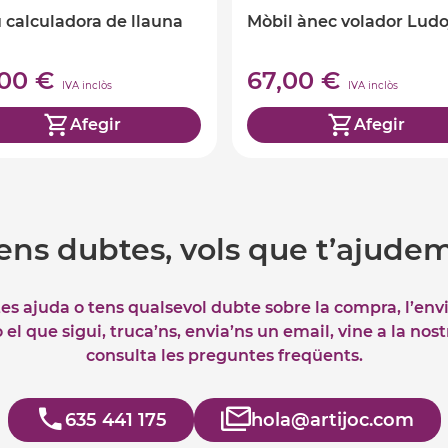
 calculadora de llauna
Mòbil ànec volador Ludo
,00 €
67,00 €
IVA inclòs
IVA inclòs
Afegir
Afegir
ens dubtes, vols que t’ajude
tes ajuda o tens qualsevol dubte sobre la compra, l’env
el que sigui, truca’ns, envia’ns un email, vine a la nos
consulta les preguntes freqüents.
635 441 175
hola@artijoc.com