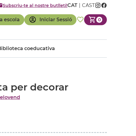
CAT
CAST
Subscriu-te al nostre butlletí!
a escola
Iniciar Sessió
0
Biblioteca coeducativa
ta per decorar
elovend