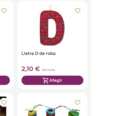
Lletra D de roba
2,10 €
IVA inclòs
Afegir