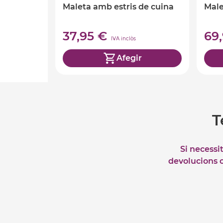
Maleta amb estris de cuina
Male
37,95 €
69
IVA inclòs
Afegir
T
Si necessi
devolucions o 