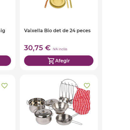
aig
Vaixella Bio det de 24 peces
30,75 €
IVA inclòs
Afegir