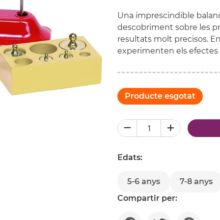
Una imprescindible balanç
descobriment sobre les pr
resultats molt precisos. En
experimenten els efectes 
Producte esgotat
Edats:
5-6 anys
7-8 anys
Compartir per: