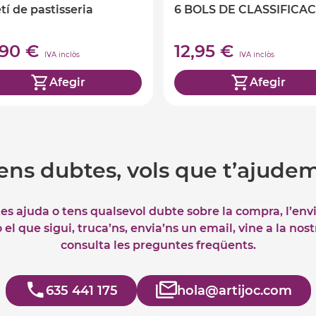
tí de pastisseria
6 BOLS DE CLASSIFICAC
,90 €
12,95 €
IVA inclòs
IVA inclòs
Afegir
Afegir
ens dubtes, vols que t’ajude
tes ajuda o tens qualsevol dubte sobre la compra, l’env
el que sigui, truca’ns, envia’ns un email, vine a la nos
consulta les preguntes freqüents.
635 441 175
hola@artijoc.com