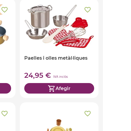
Paelles i olles metàl·liques
24,95 €
IVA inclòs
Afegir