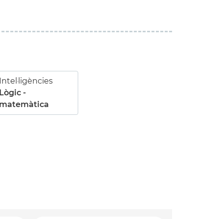
Intel·ligències
Lògic -
matemàtica