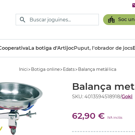
Soc un
ooperativa
La botiga d'Artijoc
Puput, l'obrador de jocs
Inici
Botiga online
Edats
Balança metàl·lica
Balança metà
SKU: 4013594518918
/
Goki
62,90 €
IVA inclòs