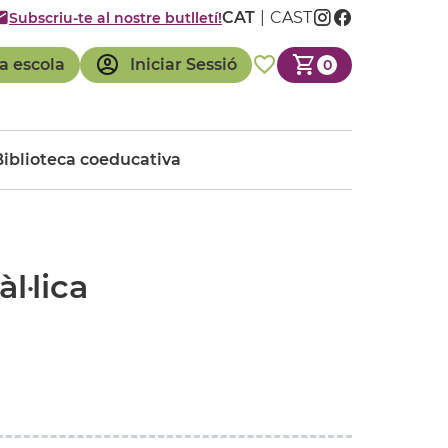
CAT
CAST
Subscriu-te al nostre butlletí!
a escola
Iniciar Sessió
0
Biblioteca coeducativa
l·lica