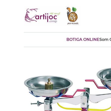
BOTIGA ONLINE
Som C
Cerques populars
disfressa
trencaclosques
baldufa
cotxe
camio
parquing
tinkering
kit
Cuina
viatge