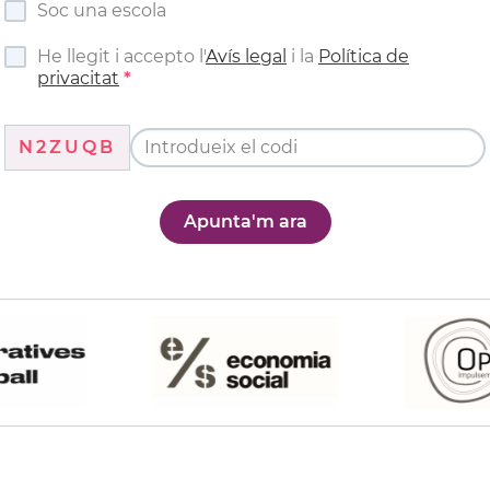
Soc una escola
He llegit i accepto l'
Avís legal
i la
Política de
privacitat
N2ZUQB
Apunta'm ara