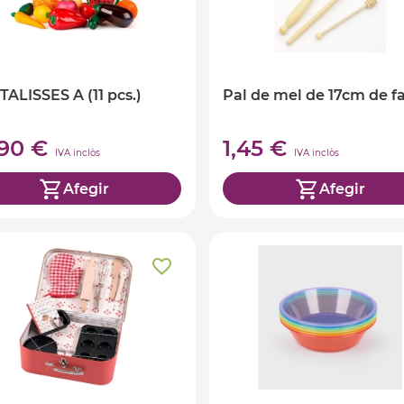
ALISSES A (11 pcs.)
Pal de mel de 17cm de f
,90 €
1,45 €
IVA inclòs
IVA inclòs
Afegir
Afegir