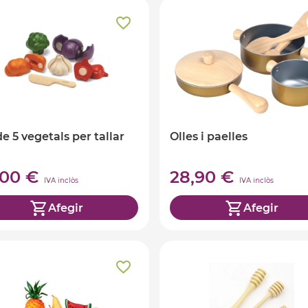
de 5 vegetals per tallar
Olles i paelles
,00 €
28,90 €
IVA inclòs
IVA inclòs
Afegir
Afegir