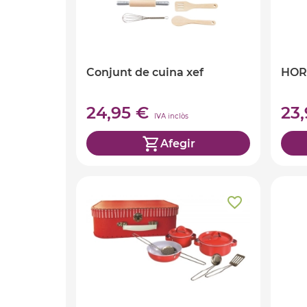
Conjunt de cuina xef
HORT
24,95 €
23
IVA inclòs
Afegir