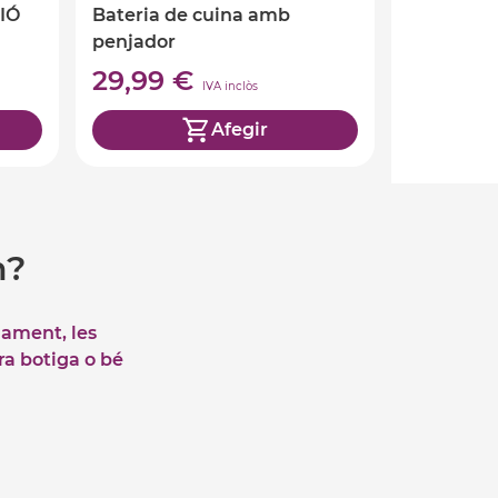
IÓ
Bateria de cuina amb
penjador
29,99 €
IVA inclòs
Afegir
m?
iament, les
tra botiga o bé