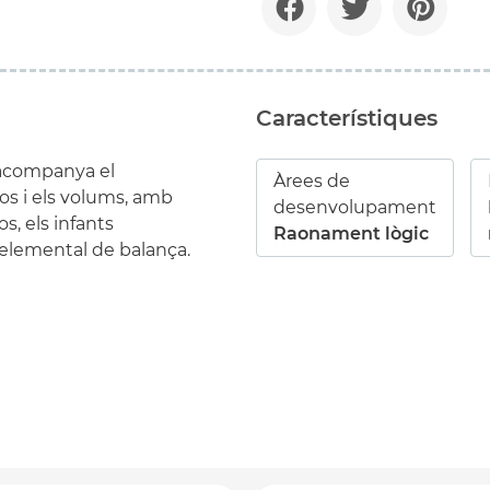
Característiques
 acompanya el
Àrees de
os i els volums, amb
desenvolupament
s, els infants
Raonament lògic
 elemental de balança.