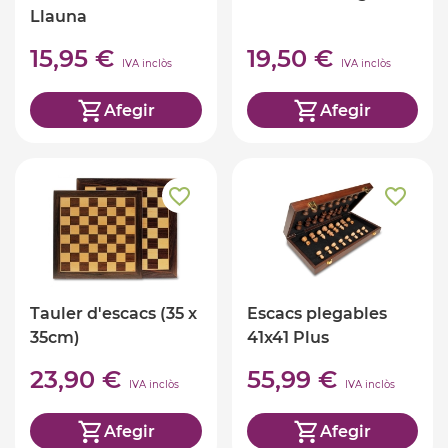
Llauna
15,95 €
19,50 €
IVA inclòs
IVA inclòs
Afegir
Afegir
Tauler d'escacs (35 x
Escacs plegables
35cm)
41x41 Plus
23,90 €
55,99 €
IVA inclòs
IVA inclòs
Afegir
Afegir