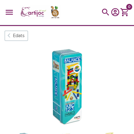
0
Cerques populars
Edats
disfressa
trencaclosques
baldufa
cotxe
camio
parquing
tinkering
kit
Cuina
viatge