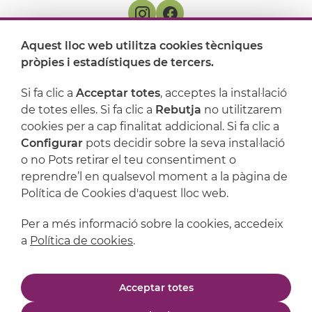
Aquest lloc web utilitza cookies tècniques
On ens trobem
pròpies i estadístiques de tercers.
Artijoc
Si fa clic a
Acceptar totes
, acceptes la instal·lació
de totes elles. Si fa clic a
Rebutja
no utilitzarem
Suport
cookies per a cap finalitat addicional. Si fa clic a
Configurar
pots decidir sobre la seva instal·lació
o no Pots retirar el teu consentiment o
reprendre’l en qualsevol moment a la pàgina de
Política de Cookies d'aquest lloc web.
Per a més informació sobre la cookies, accedeix
a
Política de cookies
.
Avís legal
Política de privacitat
Acceptar totes
Política de cookies
Condicions de compra