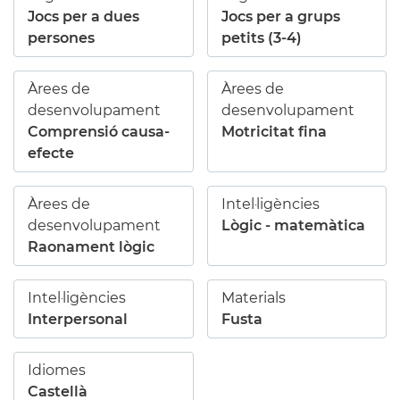
Jocs per a dues
Jocs per a grups
persones
petits (3-4)
Àrees de
Àrees de
desenvolupament
desenvolupament
Comprensió causa-
Motricitat fina
efecte
Àrees de
Intel·ligències
desenvolupament
Lògic - matemàtica
Raonament lògic
Intel·ligències
Materials
Interpersonal
Fusta
Idiomes
Castellà