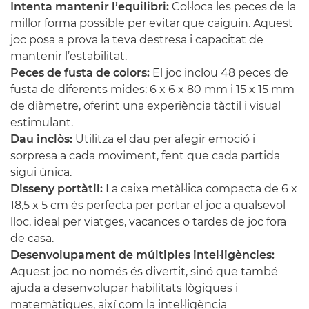
Intenta mantenir l’equilibri:
Col·loca les peces de la
millor forma possible per evitar que caiguin. Aquest
joc posa a prova la teva destresa i capacitat de
mantenir l’estabilitat.
Peces de fusta de colors:
El joc inclou 48 peces de
fusta de diferents mides: 6 x 6 x 80 mm i 15 x 15 mm
de diàmetre, oferint una experiència tàctil i visual
estimulant.
Dau inclòs:
Utilitza el dau per afegir emoció i
sorpresa a cada moviment, fent que cada partida
sigui única.
Disseny portàtil:
La caixa metàl·lica compacta de 6 x
18,5 x 5 cm és perfecta per portar el joc a qualsevol
lloc, ideal per viatges, vacances o tardes de joc fora
de casa.
Desenvolupament de múltiples intel·ligències:
Aquest joc no només és divertit, sinó que també
ajuda a desenvolupar habilitats lògiques i
matemàtiques, així com la intel·ligència