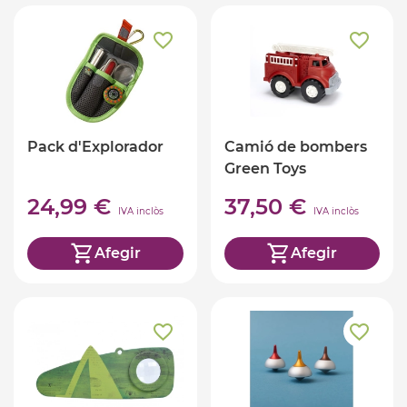
Pack d'Explorador
Camió de bombers
Green Toys
24,99 €
37,50 €
IVA inclòs
IVA inclòs
Afegir
Afegir