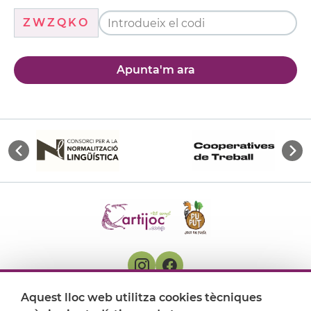
ZWZQKO
Apunta'm ara
Aquest lloc web utilitza cookies tècniques
On ens trobem