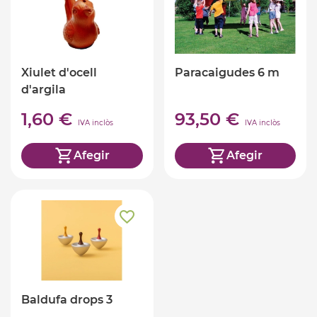
Xiulet d'ocell
Paracaigudes 6 m
d'argila
1,60 €
93,50 €
IVA inclòs
IVA inclòs
Afegir
Afegir
Baldufa drops 3