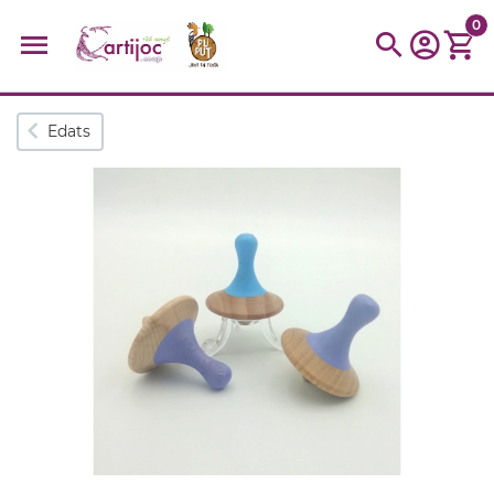
0
Cerques populars
Edats
disfressa
trencaclosques
baldufa
cotxe
camio
parquing
tinkering
kit
Cuina
viatge