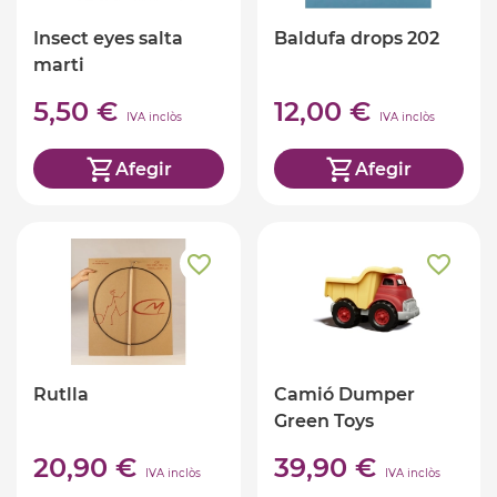
Insect eyes salta
Baldufa drops 202
marti
5,50 €
12,00 €
IVA inclòs
IVA inclòs
Afegir
Afegir
Rutlla
Camió Dumper
Green Toys
20,90 €
39,90 €
IVA inclòs
IVA inclòs