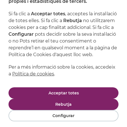
pròpies i estadístiques de tercers.
Artijoc
Si fa clic a
Acceptar totes
, acceptes la instal·lació
de totes elles. Si fa clic a
Rebutja
no utilitzarem
Suport
cookies per a cap finalitat addicional. Si fa clic a
Configurar
pots decidir sobre la seva instal·lació
o no Pots retirar el teu consentiment o
reprendre’l en qualsevol moment a la pàgina de
Política de Cookies d'aquest lloc web.
Per a més informació sobre la cookies, accedeix
a
Política de cookies
.
Avís legal
Política de privacitat
Acceptar totes
Política de cookies
Condicions de compra
Rebutja
Configurar
Powered by
Comertis