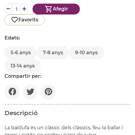
Afegir
Favorits
Edats:
5-6 anys
7-8 anys
9-10 anys
13-14 anys
Compartir per:
Descripció
La baldufa és un clàssic dels clàssics, feu-la ballar i
grans i petits no podreu parar de jugar.