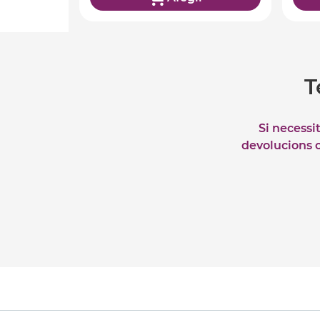
T
Si necessi
devolucions o 