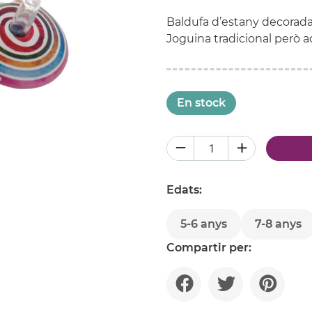
Baldufa d’estany decorada 
Joguina tradicional però 
En stock
Edats:
5-6 anys
7-8 anys
Compartir per: