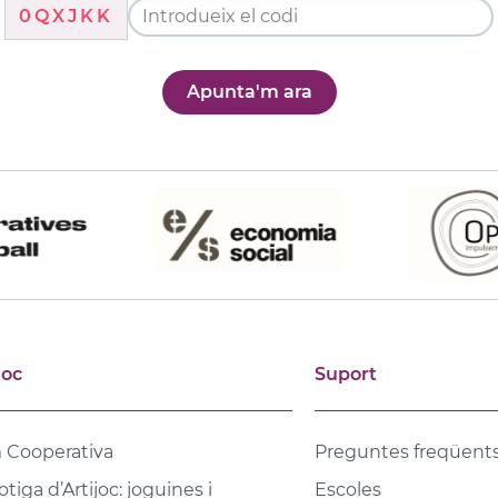
0QXJKK
Apunta'm ara
joc
Suport
 Cooperativa
Preguntes freqüent
otiga d’Artijoc: joguines i
Escoles