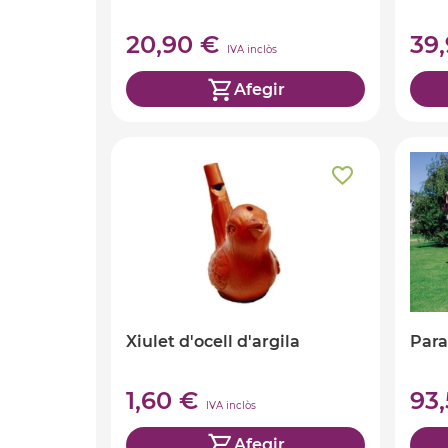
20,90 €
39
IVA inclòs
Afegir
Xiulet d'ocell d'argila
Para
1,60 €
93
IVA inclòs
Afegir