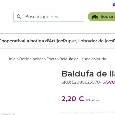
Soc un
ooperativa
La botiga d'Artijoc
Puput, l'obrador de jocs
Inici
Botiga online
Edats
Baldufa de llauna colorida
Baldufa de l
SKU: 5208062307043
/
SV
2,20 €
IVA inclòs