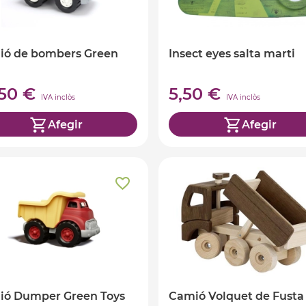
ió de bombers Green
Insect eyes salta marti
,50 €
5,50 €
IVA inclòs
IVA inclòs
Afegir
Afegir
ió Dumper Green Toys
Camió Volquet de Fusta