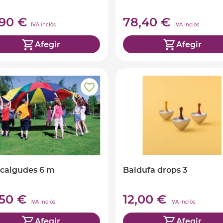
,90 €
78,40 €
IVA inclòs
IVA inclòs
Afegir
Afegir
caigudes 6 m
Baldufa drops 3
,50 €
12,00 €
IVA inclòs
IVA inclòs
Afegir
Afegir