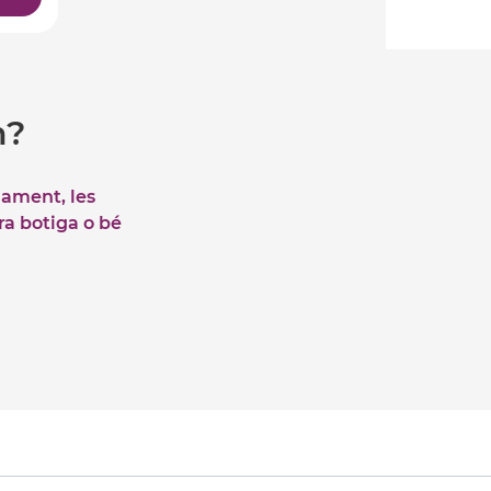
m?
iament, les
tra botiga o bé