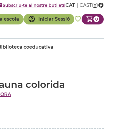
CAT
CAST
Subscriu-te al nostre butlletí!
a escola
Iniciar Sessió
0
Biblioteca coeducativa
launa colorida
OORA