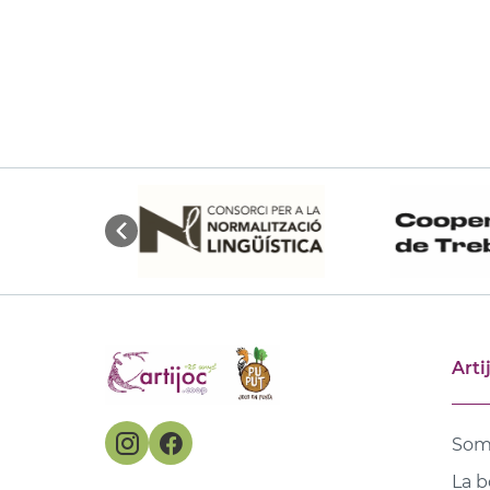
Arti
Som
La b