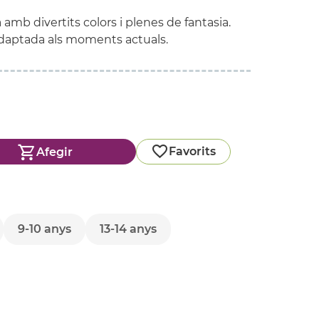
amb divertits colors i plenes de fantasia.
adaptada als moments actuals.
Favorits
Afegir
9-10 anys
13-14 anys