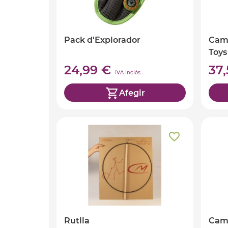
Pack d'Explorador
Cam
Toys
24,99 €
37
IVA inclòs
Afegir
Rutlla
Cam