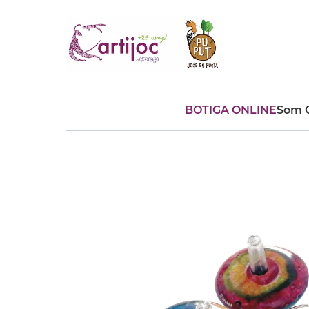
BOTIGA ONLINE
Som C
Cerques populars
disfressa
trencaclosques
baldufa
cotxe
camio
parquing
tinkering
kit
Cuina
viatge