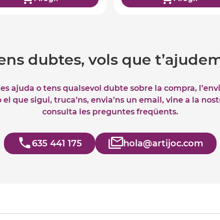
ens dubtes, vols que t’ajude
tes ajuda o tens qualsevol dubte sobre la compra, l’env
el que sigui, truca’ns, envia’ns un email, vine a la nos
consulta les preguntes freqüents.
635 441 175
hola@artijoc.com