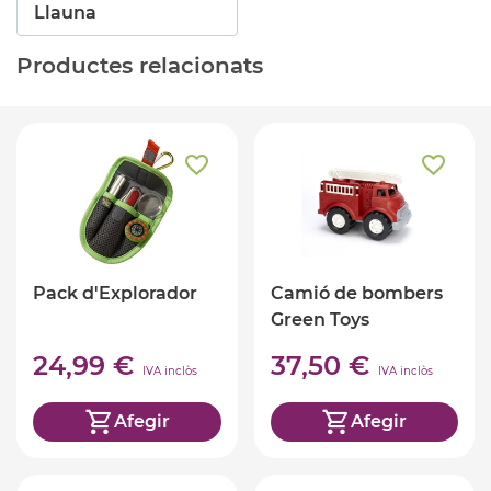
Llauna
Productes relacionats
Pack d'Explorador
Camió de bombers
Green Toys
24,99 €
37,50 €
IVA inclòs
IVA inclòs
Afegir
Afegir