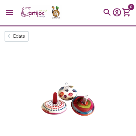
0
Cerques populars
Edats
disfressa
trencaclosques
baldufa
cotxe
camio
parquing
tinkering
kit
Cuina
viatge