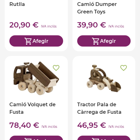
Rutlla
Camió Dumper
Green Toys
20,90 €
39,90 €
IVA inclòs
IVA inclòs
Afegir
Afegir
Camió Volquet de
Tractor Pala de
Fusta
Càrrega de Fusta
78,40 €
46,95 €
IVA inclòs
IVA inclòs