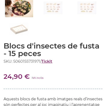
Blocs d'insectes de fusta
- 15 peces
SKU: 5060155731971
/
Tickit
24,90 €
IVA inclòs
Aquests blocs de fusta amb imatges reals d’insectes
són perfectes per al joc imaginatiu i l’aprenentatge