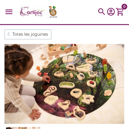
0
Cerques populars
Totes les joguines
disfressa
trencaclosques
baldufa
cotxe
camio
parquing
tinkering
kit
Cuina
viatge