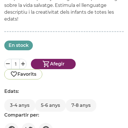
sobre la vida salvatge. Estimula el llenguatge
descriptiu i la creativitat dels infants de totes les
edats!
En stock
Afegir
Favorits
Edats:
3-4 anys
5-6 anys
7-8 anys
Compartir per: