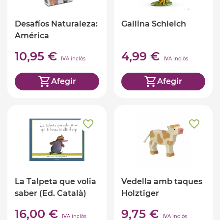
Desafíos Naturaleza:
Gallina Schleich
América
10,95 €
4,99 €
IVA inclòs
IVA inclòs
Afegir
Afegir
La Talpeta que volia
Vedella amb taques
saber (Ed. Català)
Holztiger
16,00 €
9,75 €
IVA inclòs
IVA inclòs