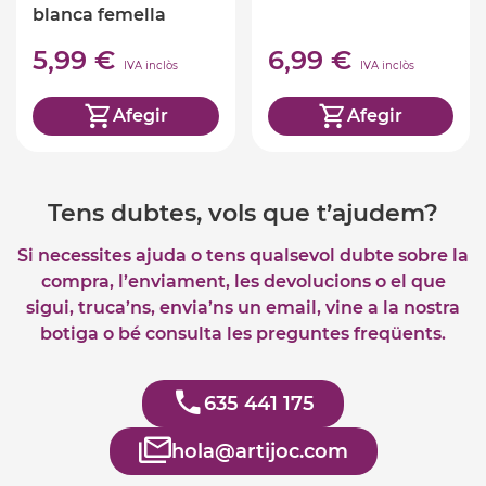
blanca femella
Schleich
5,99 €
6,99 €
IVA inclòs
IVA inclòs
Afegir
Afegir
Tens dubtes, vols que t’ajudem?
Si necessites ajuda o tens qualsevol dubte sobre la
compra, l’enviament, les devolucions o el que
sigui, truca’ns, envia’ns un email, vine a la nostra
botiga o bé consulta les preguntes freqüents.
635 441 175
hola@artijoc.com