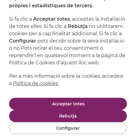
On ens trobem
pròpies i estadístiques de tercers.
Artijoc
Si fa clic a
Acceptar totes
, acceptes la instal·lació
de totes elles. Si fa clic a
Rebutja
no utilitzarem
Suport
cookies per a cap finalitat addicional. Si fa clic a
Configurar
pots decidir sobre la seva instal·lació
o no Pots retirar el teu consentiment o
reprendre’l en qualsevol moment a la pàgina de
Política de Cookies d'aquest lloc web.
Per a més informació sobre la cookies, accedeix
a
Política de cookies
.
Avís legal
Política de privacitat
Acceptar totes
Política de cookies
Condicions de compra
Rebutja
Configurar
Powered by
Comertis