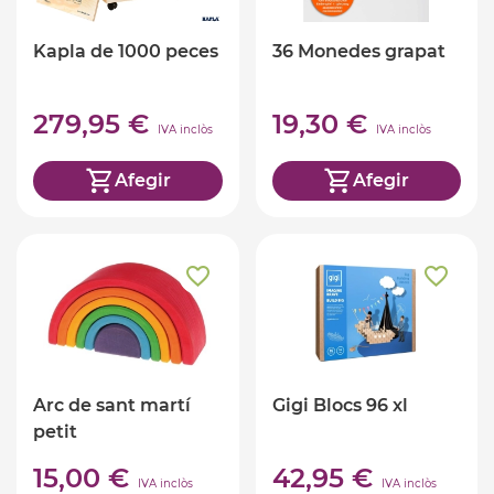
Kapla de 1000 peces
36 Monedes grapat
279,95 €
19,30 €
IVA inclòs
IVA inclòs
Afegir
Afegir
Arc de sant martí
Gigi Blocs 96 xl
petit
15,00 €
42,95 €
IVA inclòs
IVA inclòs