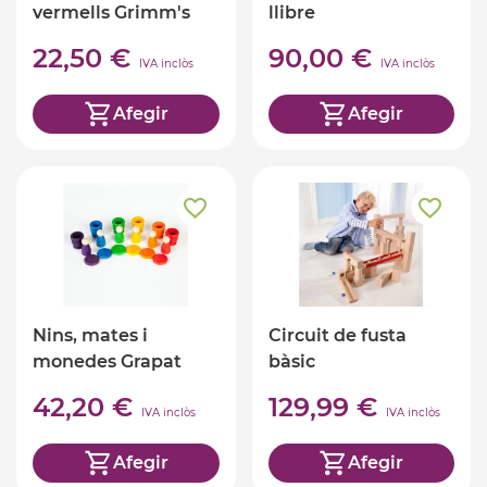
vermells Grimm's
llibre
22,50 €
90,00 €
IVA inclòs
IVA inclòs
Afegir
Afegir
Nins, mates i
Circuit de fusta
monedes Grapat
bàsic
42,20 €
129,99 €
IVA inclòs
IVA inclòs
Afegir
Afegir