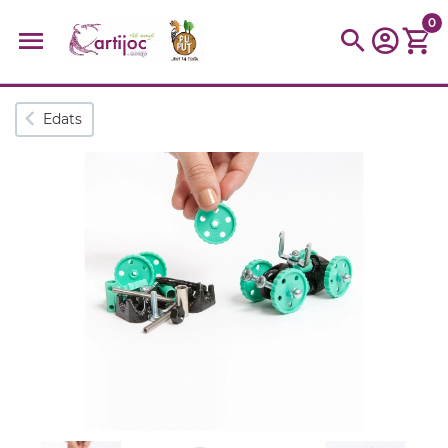
0
Cerques populars
Edats
disfressa
trencaclosques
baldufa
cotxe
camio
parquing
tinkering
kit
Cuina
viatge