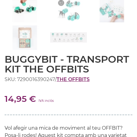
BUGGYBIT - TRANSPORT
KIT THE OFFBITS
SKU: 7290016390247
/
THE OFFBITS
14,95 €
IVA inclòs
Vol afegir una mica de moviment al teu
OFFBIT
?
Posa-li rodes! Aquest
kit
compta amb una varietat