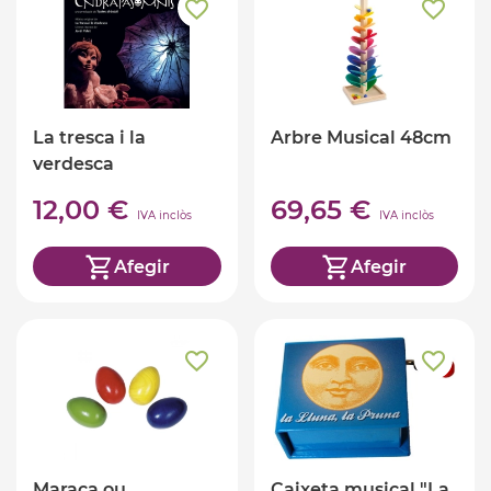
La tresca i la
Arbre Musical 48cm
verdesca
l'endrapasomnis
12,00 €
69,65 €
IVA inclòs
IVA inclòs
Afegir
Afegir
Maraca ou
Caixeta musical "La