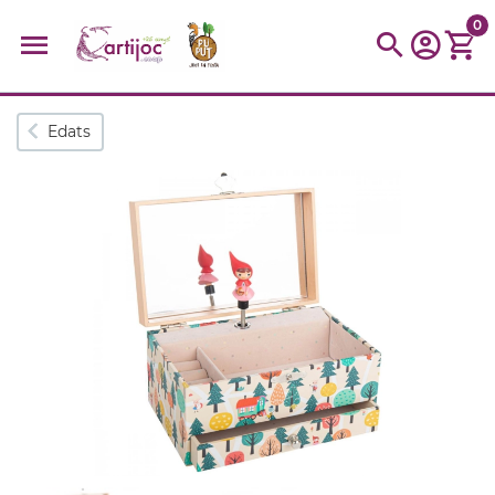
0
Cerques populars
Edats
disfressa
trencaclosques
baldufa
cotxe
camio
parquing
tinkering
kit
Cuina
viatge