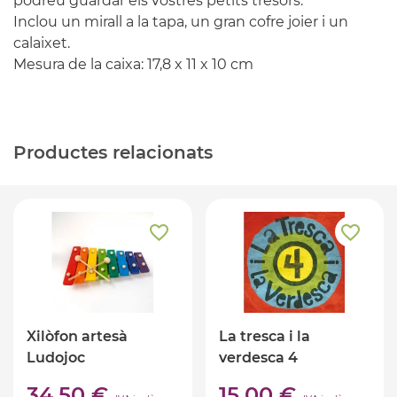
podreu guardar els vostres petits tresors.
Inclou un mirall a la tapa, un gran cofre joier i un
calaixet.
Mesura de la caixa: 17,8 x 11 x 10 cm
Productes relacionats
Xilòfon artesà
La tresca i la
Ludojoc
verdesca 4
34,50 €
15,00 €