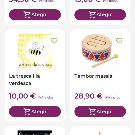
IVA inclòs
IVA inclòs
Afegir
Afegir
La tresca i la
Tambor massís
verdesca
10,00 €
28,90 €
IVA inclòs
IVA inclòs
Afegir
Afegir