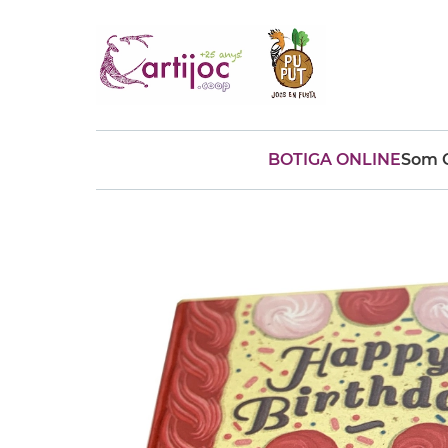
BOTIGA ONLINE
Som C
Cerques populars
disfressa
trencaclosques
baldufa
cotxe
camio
parquing
tinkering
kit
Cuina
viatge