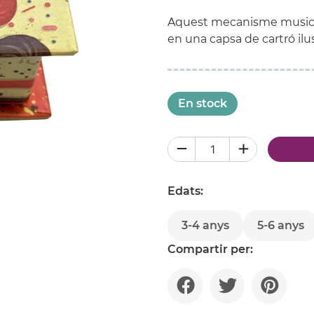
Aquest mecanisme musica
en una capsa de cartró ilus
En stock
Edats:
3-4 anys
5-6 anys
Compartir per: