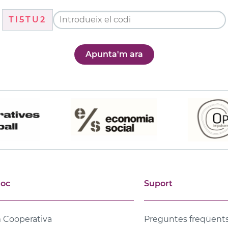
TI5TU2
Apunta'm ara
joc
Suport
 Cooperativa
Preguntes freqüent