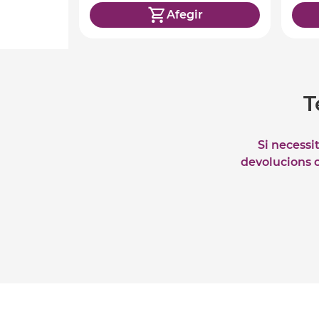
Afegir
T
Si necessi
devolucions o 