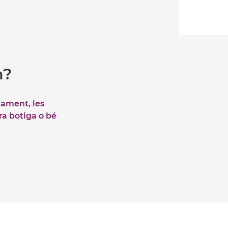
m?
iament, les
tra botiga o bé