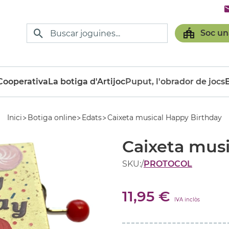
Soc un
ooperativa
La botiga d'Artijoc
Puput, l'obrador de jocs
Inici
Botiga online
Edats
Caixeta musical Happy Birthday
Caixeta mus
SKU:
/
PROTOCOL
11,95 €
IVA inclòs