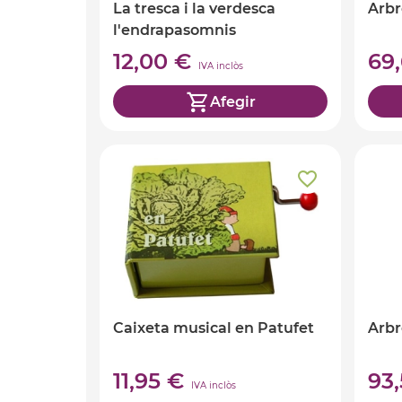
La tresca i la verdesca
Arbr
l'endrapasomnis
12,00 €
69
IVA inclòs
Afegir
Caixeta musical en Patufet
Arbr
11,95 €
93
IVA inclòs