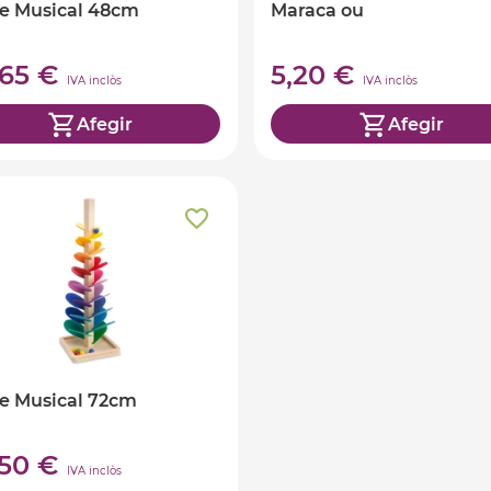
e Musical 48cm
Maraca ou
,65 €
5,20 €
IVA inclòs
IVA inclòs
Afegir
Afegir
e Musical 72cm
,50 €
IVA inclòs