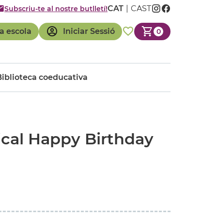
CAT
CAST
Subscriu-te al nostre butlletí!
a escola
Iniciar Sessió
0
Biblioteca coeducativa
ical Happy Birthday