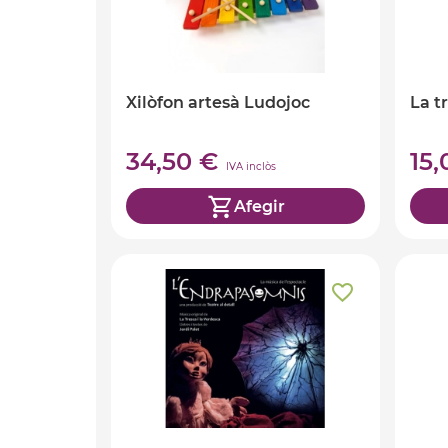
Xilòfon artesà Ludojoc
La t
34,50 €
15
IVA inclòs
Afegir