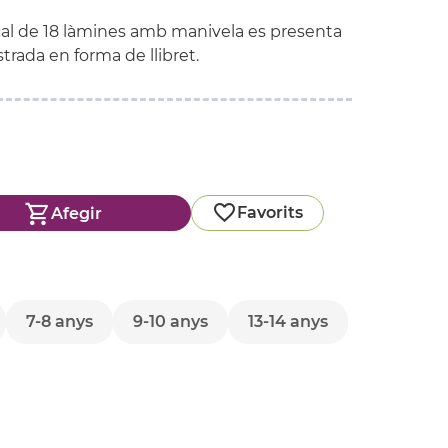
l de 18 làmines amb manivela es presenta
trada en forma de llibret.
Favorits
Afegir
7-8 anys
9-10 anys
13-14 anys