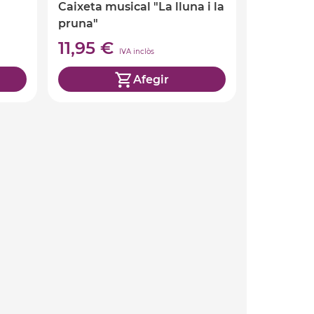
Caixeta musical "La lluna i la
pruna"
11,95 €
IVA inclòs
Afegir