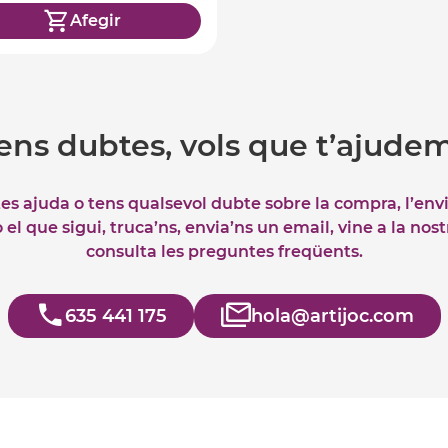
Afegir
ens dubtes, vols que t’ajude
tes ajuda o tens qualsevol dubte sobre la compra, l’env
el que sigui, truca’ns, envia’ns un email, vine a la nos
consulta les preguntes freqüents.
635 441 175
hola@artijoc.com