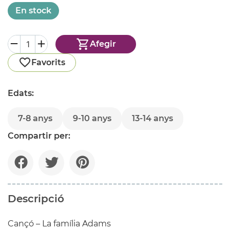
En stock
Afegir
Favorits
Edats:
7-8 anys
9-10 anys
13-14 anys
Compartir per:
Descripció
Cançó – La família Adams