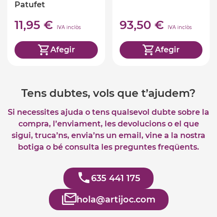
Patufet
11,95 €
93,50 €
IVA inclòs
IVA inclòs
Afegir
Afegir
Tens dubtes, vols que t’ajudem?
Si necessites ajuda o tens qualsevol dubte sobre la
compra, l’enviament, les devolucions o el que
sigui, truca’ns, envia’ns un email, vine a la nostra
botiga o bé consulta les preguntes freqüents.
635 441 175
hola@artijoc.com