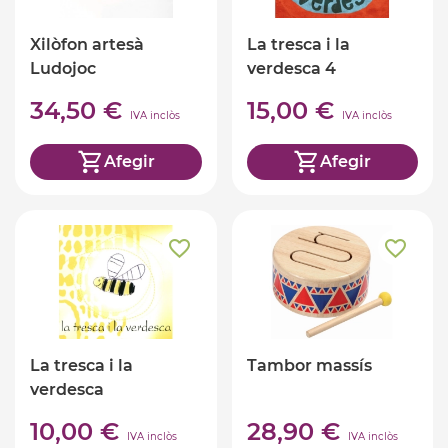
Xilòfon artesà
La tresca i la
Ludojoc
verdesca 4
34,50 €
15,00 €
IVA inclòs
IVA inclòs
Afegir
Afegir
La tresca i la
Tambor massís
verdesca
10,00 €
28,90 €
IVA inclòs
IVA inclòs