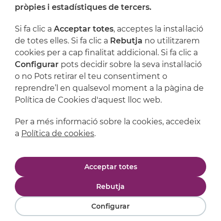
On ens trobem
pròpies i estadístiques de tercers.
Artijoc
Si fa clic a
Acceptar totes
, acceptes la instal·lació
de totes elles. Si fa clic a
Rebutja
no utilitzarem
Suport
cookies per a cap finalitat addicional. Si fa clic a
Configurar
pots decidir sobre la seva instal·lació
o no Pots retirar el teu consentiment o
reprendre’l en qualsevol moment a la pàgina de
Política de Cookies d'aquest lloc web.
Per a més informació sobre la cookies, accedeix
a
Política de cookies
.
Avís legal
Política de privacitat
Acceptar totes
Política de cookies
Condicions de compra
Rebutja
Configurar
Powered by
Comertis