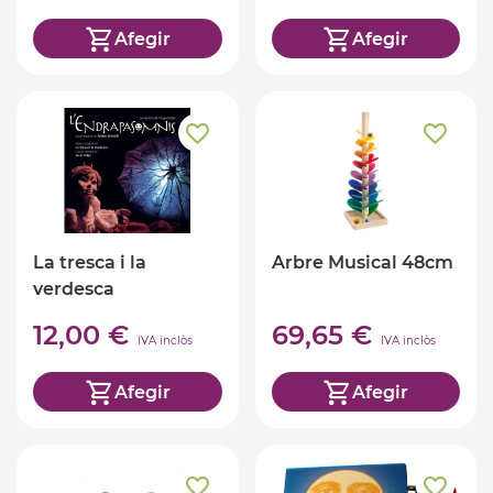
Afegir
Afegir
La tresca i la
Arbre Musical 48cm
verdesca
l'endrapasomnis
12,00 €
69,65 €
IVA inclòs
IVA inclòs
Afegir
Afegir