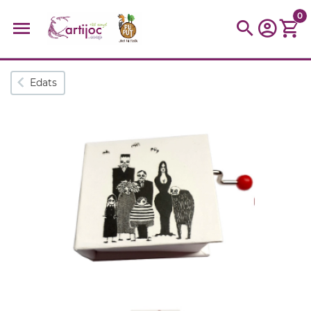
0
Cerques populars
Edats
disfressa
trencaclosques
baldufa
cotxe
camio
parquing
tinkering
kit
Cuina
viatge