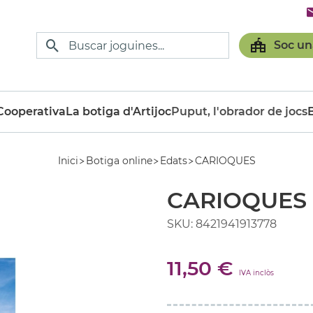
Soc un
ooperativa
La botiga d'Artijoc
Puput, l'obrador de jocs
Inici
Botiga online
Edats
CARIOQUES
CARIOQUES
SKU: 8421941913778
11,50 €
IVA inclòs