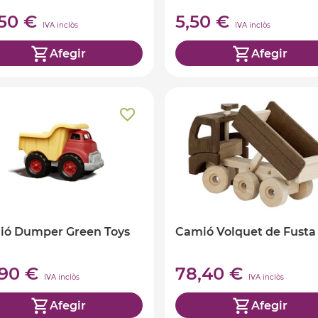
,50 €
5,50 €
IVA inclòs
IVA inclòs
Afegir
Afegir
ió Dumper Green Toys
Camió Volquet de Fusta
,90 €
78,40 €
IVA inclòs
IVA inclòs
Afegir
Afegir