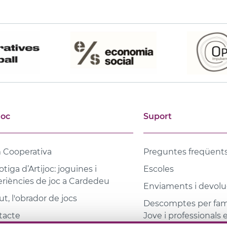
joc
Suport
 Cooperativa
Preguntes freqüent
otiga d’Artijoc: joguines i
Escoles
riències de joc a Cardedeu
Enviaments i devolu
t, l'obrador de jocs
Descomptes per famí
tacte
Jove i professionals