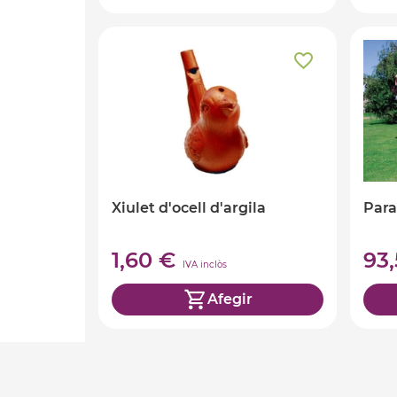
Xiulet d'ocell d'argila
Para
1,60 €
93
IVA inclòs
Afegir