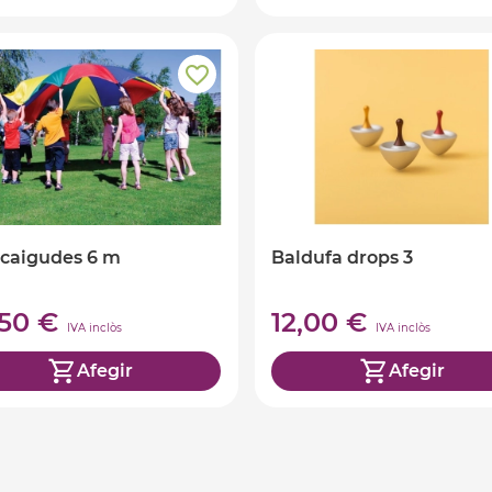
caigudes 6 m
Baldufa drops 3
,50 €
12,00 €
IVA inclòs
IVA inclòs
Afegir
Afegir