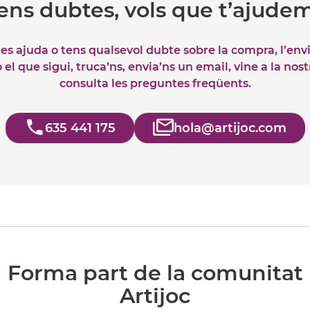
ens dubtes, vols que t’ajude
tes ajuda o tens qualsevol dubte sobre la compra, l’env
el que sigui, truca’ns, envia’ns un email, vine a la nos
consulta les preguntes freqüents.
635 441 175
hola@artijoc.com
Forma part de la comunitat
Artijoc