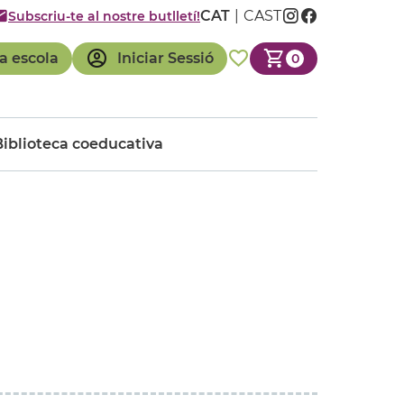
CAT
CAST
Subscriu-te al nostre butlletí!
a escola
Iniciar Sessió
0
Biblioteca coeducativa