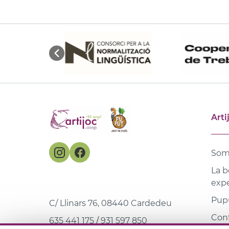
Arti
Som
La b
expe
Pupu
C/ Llinars 76, 08440 Cardedeu
Con
635 441 175
/
931 597 850