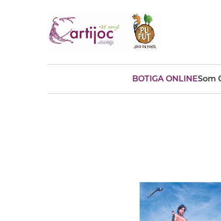
BOTIGA ONLINE
Som C
Cerques populars
disfressa
trencaclosques
baldufa
cotxe
camio
parquing
tinkering
kit
Cuina
viatge