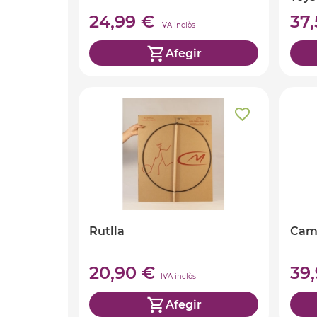
24,99 €
37
IVA inclòs
Afegir
Rutlla
Cam
20,90 €
39
IVA inclòs
Afegir