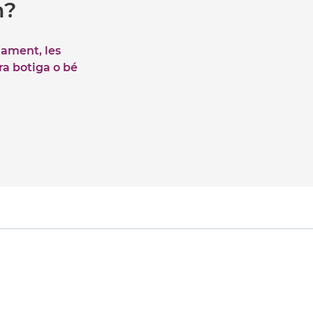
m?
iament, les
tra botiga o bé