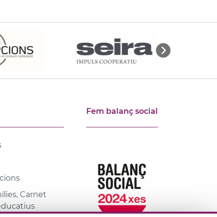
Fem balanç social
s
cions
lies, Carnet
 educatius