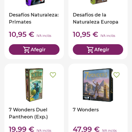
Desafíos Naturaleza:
Desafíos de la
Primates
Naturaleza Europa
10,95 €
10,95 €
IVA inclòs
IVA inclòs
Afegir
Afegir
7 Wonders Duel
7 Wonders
Pantheon (Exp.)
19,99 €
47,99 €
IVA inclòs
IVA inclòs