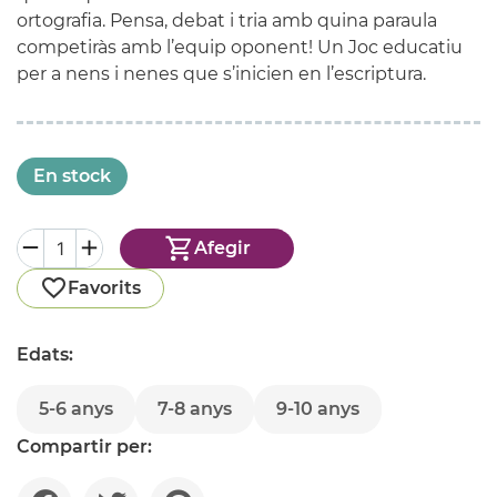
ortografia. Pensa, debat i tria amb quina paraula
competiràs amb l’equip oponent! Un Joc educatiu
per a nens i nenes que s’inicien en l’escriptura.
En stock
Afegir
Favorits
Edats:
5-6 anys
7-8 anys
9-10 anys
Compartir per: