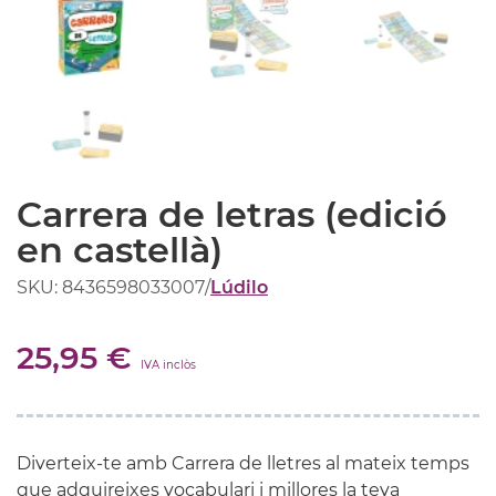
Carrera de letras (edició
en castellà)
SKU: 8436598033007
/
Lúdilo
25,95 €
IVA inclòs
Diverteix-te amb Carrera de lletres al mateix temps
que adquireixes vocabulari i millores la teva