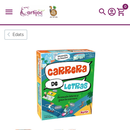
0
Cerques populars
Edats
disfressa
trencaclosques
baldufa
cotxe
camio
parquing
tinkering
kit
Cuina
viatge