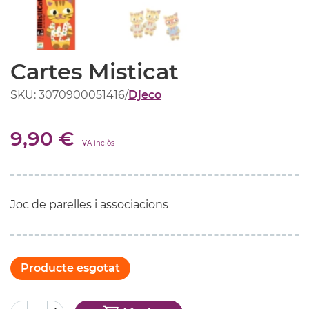
Cartes Misticat
SKU: 3070900051416
/
Djeco
9,90 €
IVA inclòs
Joc de parelles i associacions
Producte esgotat