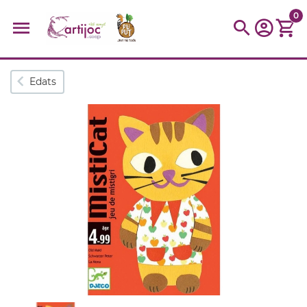
0
Cerques populars
Edats
disfressa
trencaclosques
baldufa
cotxe
camio
parquing
tinkering
kit
Cuina
viatge