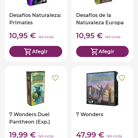
Desafíos Naturaleza:
Desafíos de la
Primates
Naturaleza Europa
10,95 €
10,95 €
IVA inclòs
IVA inclòs
Afegir
Afegir
7 Wonders Duel
7 Wonders
Pantheon (Exp.)
19,99 €
47,99 €
IVA inclòs
IVA inclòs