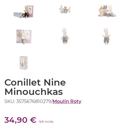
Conillet Nine
Minouchkas
SKU: 3575676810279
/
Moulin Roty
34,90 €
IVA inclòs