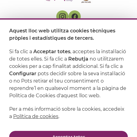
Aquest lloc web utilitza cookies tècniques
On ens trobem
pròpies i estadístiques de tercers.
Artijoc
Si fa clic a
Acceptar totes
, acceptes la instal·lació
de totes elles. Si fa clic a
Rebutja
no utilitzarem
Suport
cookies per a cap finalitat addicional. Si fa clic a
Configurar
pots decidir sobre la seva instal·lació
o no Pots retirar el teu consentiment o
reprendre’l en qualsevol moment a la pàgina de
Política de Cookies d'aquest lloc web.
Per a més informació sobre la cookies, accedeix
a
Política de cookies
.
Avís legal
Política de privacitat