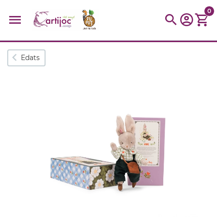
0
Cerques populars
Edats
disfressa
trencaclosques
baldufa
cotxe
camio
parquing
tinkering
kit
Cuina
viatge