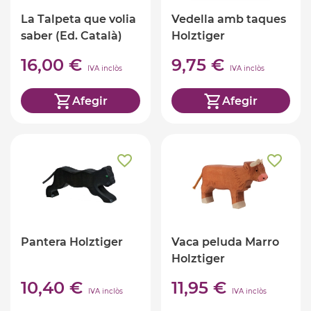
La Talpeta que volia
Vedella amb taques
saber (Ed. Català)
Holztiger
16,00 €
9,75 €
IVA inclòs
IVA inclòs
Afegir
Afegir
Pantera Holztiger
Vaca peluda Marro
Holztiger
10,40 €
11,95 €
IVA inclòs
IVA inclòs