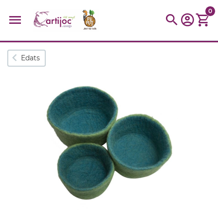
0
Cerques populars
Edats
disfressa
trencaclosques
baldufa
cotxe
camio
parquing
tinkering
kit
Cuina
viatge