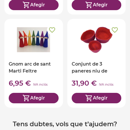
Afegir
Afegir
Gnom arc de sant
Conjunt de 3
Marti Feltre
paneres niu de
feltre
6,95 €
31,90 €
IVA inclòs
IVA inclòs
Afegir
Afegir
Tens dubtes, vols que t’ajudem?