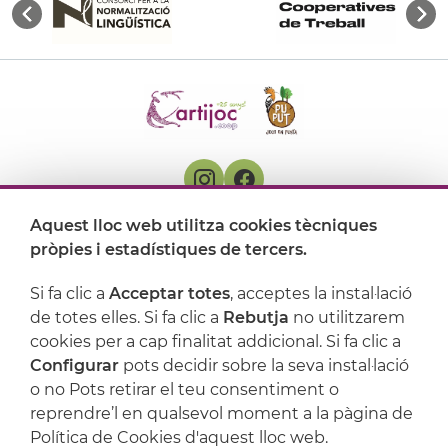
Aquest lloc web utilitza cookies tècniques
On ens trobem
pròpies i estadístiques de tercers.
Artijoc
Si fa clic a
Acceptar totes
, acceptes la instal·lació
de totes elles. Si fa clic a
Rebutja
no utilitzarem
Suport
cookies per a cap finalitat addicional. Si fa clic a
Configurar
pots decidir sobre la seva instal·lació
o no Pots retirar el teu consentiment o
reprendre’l en qualsevol moment a la pàgina de
Política de Cookies d'aquest lloc web.