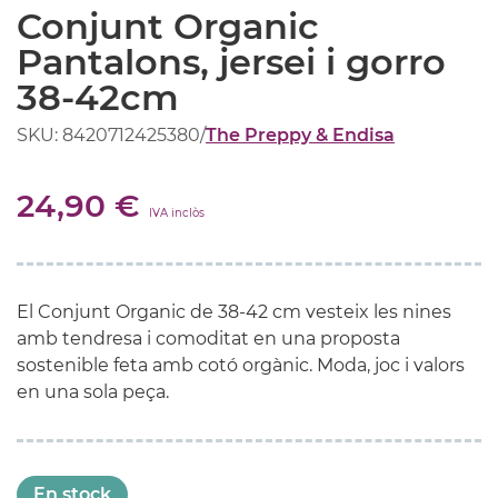
Conjunt Organic
Pantalons, jersei i gorro
38-42cm
SKU: 8420712425380
/
The Preppy & Endisa
24,90 €
IVA inclòs
El Conjunt Organic de 38-42 cm vesteix les nines
amb tendresa i comoditat en una proposta
sostenible feta amb cotó orgànic. Moda, joc i valors
en una sola peça.
En stock