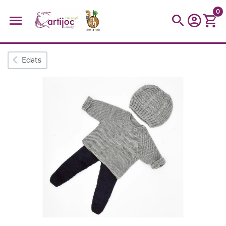
0
Cerques populars
Edats
disfressa
trencaclosques
baldufa
cotxe
camio
parquing
tinkering
kit
Cuina
viatge