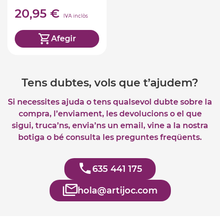
32cm
20,95 €
IVA inclòs
Afegir
Tens dubtes, vols que t’ajudem?
Si necessites ajuda o tens qualsevol dubte sobre la
compra, l’enviament, les devolucions o el que
sigui, truca’ns, envia’ns un email, vine a la nostra
botiga o bé consulta les preguntes freqüents.
635 441 175
hola@artijoc.com