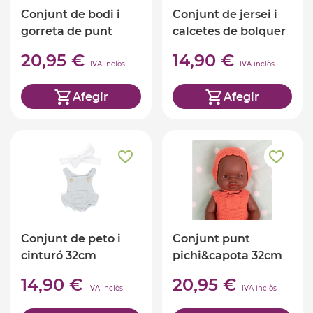
Conjunt de bodi i
Conjunt de jersei i
gorreta de punt
calcetes de bolquer
32cm
32cm
20,95 €
14,90 €
IVA inclòs
IVA inclòs
Afegir
Afegir
Conjunt de peto i
Conjunt punt
cinturó 32cm
pichi&capota 32cm
14,90 €
20,95 €
IVA inclòs
IVA inclòs