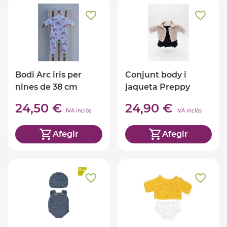
Bodi Arc iris per
Conjunt body i
nines de 38 cm
jaqueta Preppy
Organic
24,50 €
24,90 €
IVA inclòs
IVA inclòs
Afegir
Afegir