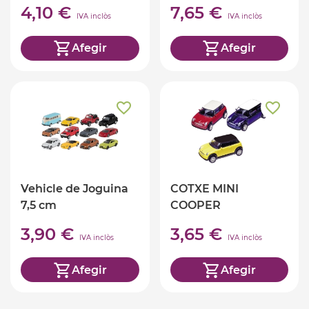
4,10 €
7,65 €
IVA inclòs
IVA inclòs
Afegir
Afegir
Vehicle de Joguina
COTXE MINI
7,5 cm
COOPER
3,90 €
3,65 €
IVA inclòs
IVA inclòs
Afegir
Afegir