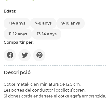
Edats:
+14 anys
7-8 anys
9-10 anys
11-12 anys
13-14 anys
Compartir per:
Descripció
Cotxe metàl·lic en miniatura de 12,5 cm.
Les portes del conductor i copilot s’obren.
Si dones corda endarrere el cotxe agafa embranzida.