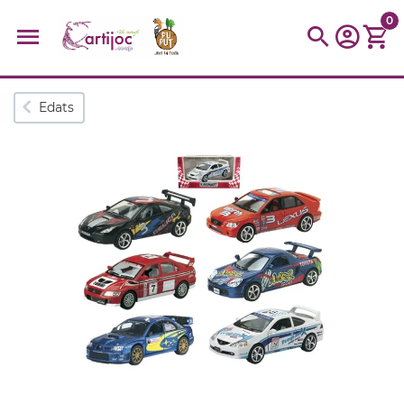
0
Cerques populars
Edats
disfressa
trencaclosques
baldufa
cotxe
camio
parquing
tinkering
kit
Cuina
viatge