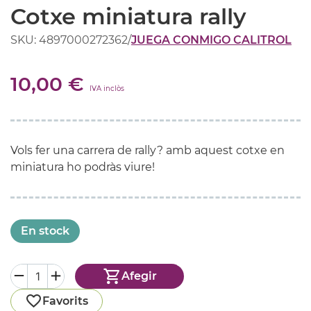
Cotxe miniatura rally
SKU: 4897000272362
/
JUEGA CONMIGO CALITROL
10,00 €
IVA inclòs
Vols fer una carrera de rally? amb aquest cotxe en
miniatura ho podràs viure!
En stock
Afegir
Favorits