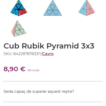
Cub Rubik Pyramid 3x3
SKU: 8422878783311
/
Cayro
8,90 €
IVA inclòs
Seràs capaç de superar aquest repte?