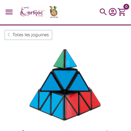
0
Cerques populars
Totes les joguines
disfressa
trencaclosques
baldufa
cotxe
camio
parquing
tinkering
kit
Cuina
viatge