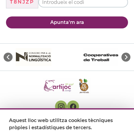
T8NJZP
Apunta'm ara
Aquest lloc web utilitza cookies tècniques
On ens trobem
pròpies i estadístiques de tercers.