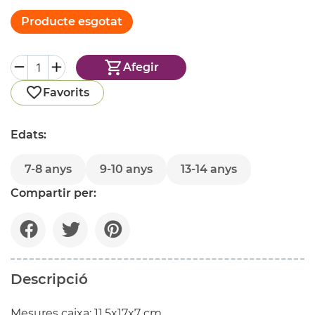
Producte esgotat
Afegir
Favorits
Edats:
7-8 anys
9-10 anys
13-14 anys
Compartir per:
Descripció
Mesures caixa: 11,5x17x7 cm