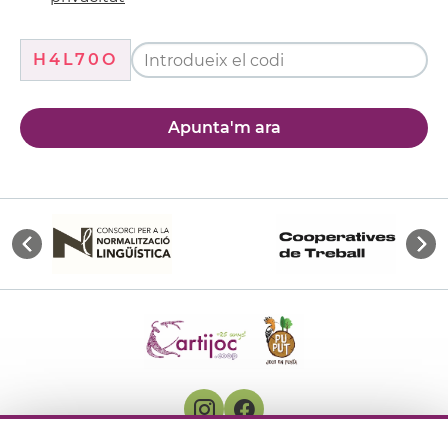
H4L70O
Apunta'm ara