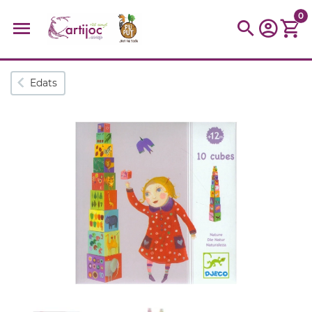
0
Cerques populars
Edats
disfressa
trencaclosques
baldufa
cotxe
camio
parquing
tinkering
kit
Cuina
viatge