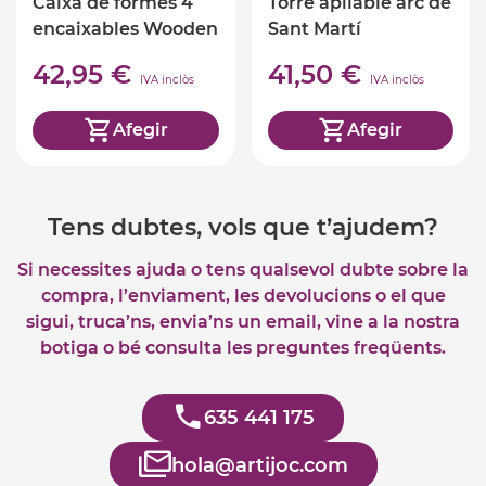
Caixa de formes 4
Torre apilable arc de
encaixables Wooden
Sant Martí
Story
42,95 €
41,50 €
IVA inclòs
IVA inclòs
Afegir
Afegir
Tens dubtes, vols que t’ajudem?
Si necessites ajuda o tens qualsevol dubte sobre la
compra, l’enviament, les devolucions o el que
sigui, truca’ns, envia’ns un email, vine a la nostra
botiga o bé consulta les preguntes freqüents.
635 441 175
hola@artijoc.com