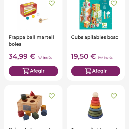
Frappa ball martell
Cubs apilables bosc
boles
34,99 €
19,50 €
IVA inclòs
IVA inclòs
Afegir
Afegir