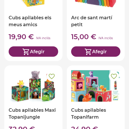
Cubs apilables els
Arc de sant martí
meus amics
petit
19,90 €
15,00 €
IVA inclòs
IVA inclòs
Afegir
Afegir
Cubs apilables Maxi
Cubs apilables
Topanijungle
Topanifarm