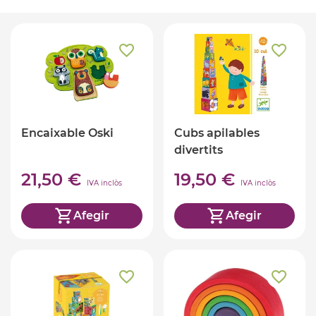
Encaixable Oski
Cubs apilables
divertits
21,50 €
19,50 €
IVA inclòs
IVA inclòs
Afegir
Afegir