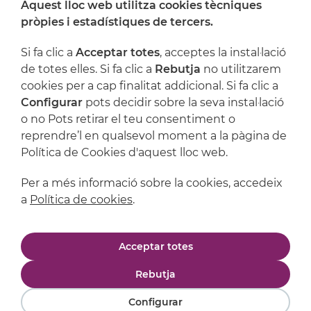
Aquest lloc web utilitza cookies tècniques
On ens trobem
pròpies i estadístiques de tercers.
Artijoc
Si fa clic a
Acceptar totes
, acceptes la instal·lació
de totes elles. Si fa clic a
Rebutja
no utilitzarem
Suport
cookies per a cap finalitat addicional. Si fa clic a
Configurar
pots decidir sobre la seva instal·lació
o no Pots retirar el teu consentiment o
reprendre’l en qualsevol moment a la pàgina de
Política de Cookies d'aquest lloc web.
Per a més informació sobre la cookies, accedeix
a
Política de cookies
.
Avís legal
Política de privacitat
Acceptar totes
Política de cookies
Condicions de compra
Rebutja
Configurar