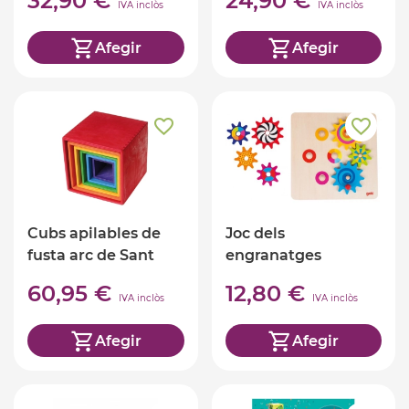
32,90 €
24,90 €
IVA inclòs
IVA inclòs
Afegir
Afegir
Cubs apilables de
Joc dels
fusta arc de Sant
engranatges
Martí
60,95 €
12,80 €
IVA inclòs
IVA inclòs
Afegir
Afegir