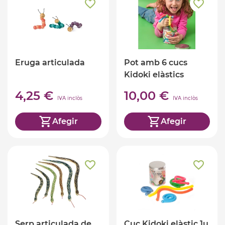
Eruga articulada
Pot amb 6 cucs
Kidoki elàstics
4,25 €
10,00 €
IVA inclòs
IVA inclòs
Afegir
Afegir
Serp articulada de
Cuc Kidoki elàstic 1u