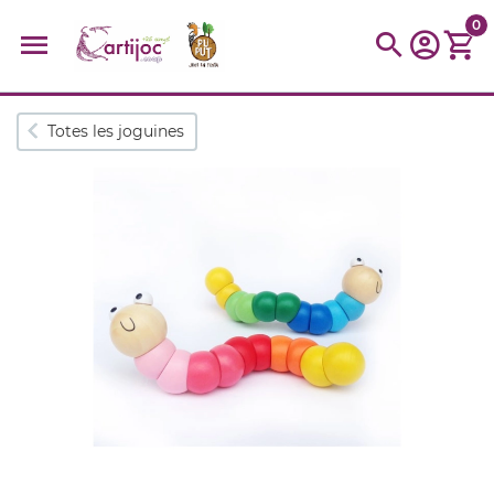
0
Cerques populars
Totes les joguines
disfressa
trencaclosques
baldufa
cotxe
camio
parquing
tinkering
kit
Cuina
viatge