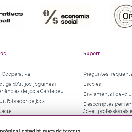
joc
Suport
 Cooperativa
Preguntes freqüent
otiga d’Artijoc: joguines i
Escoles
riències de joc a Cardedeu
Enviaments i devolu
t, l'obrador de jocs
Descomptes per famí
tacte
Jove i professionals
ques
pròpies i estadístiques de tercers.
ioteca coeducativa