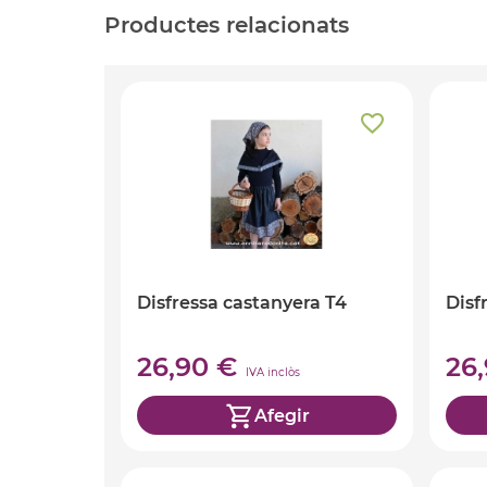
Productes relacionats
Disfressa castanyera T4
Disf
26,90 €
26
IVA inclòs
Afegir