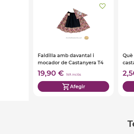
Faldilla amb davantal i
Què 
mocador de Castanyera T4
cast
Cata
19,90 €
2,
IVA inclòs
Afegir
T