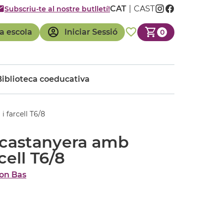
CAT
CAST
Subscriu-te al nostre butlletí!
a escola
Iniciar Sessió
0
Biblioteca coeducativa
 farcell T6/8
 castanyera amb
cell T6/8
on Bas