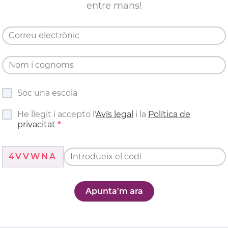
entre mans!
Soc una escola
He llegit i accepto l'
Avís legal
i la
Política de
privacitat
4VVWNA
Apunta'm ara