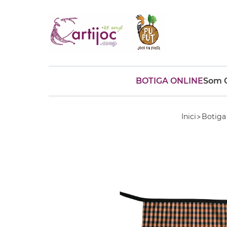
BOTIGA ONLINE
Som C
Cerques populars
disfressa
trencaclosques
Inici
Botiga
baldufa
cotxe
camio
parquing
tinkering
kit
Cuina
viatge