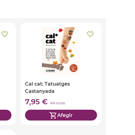
Cal cat: Tatuatges
Castanyada
7,95 €
IVA inclòs
Afegir