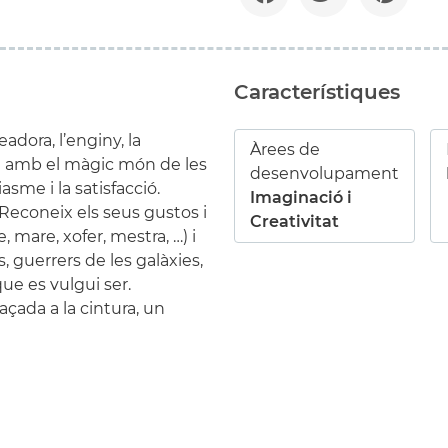
Característiques
adora, l’enginy, la
Àrees de
te amb el màgic món de les
desenvolupament
iasme i la satisfacció.
Imaginació i
. Reconeix els seus gustos i
Creativitat
e, mare, xofer, mestra
, …
) i
s, guerrers de les galàxies
,
que es vulgui ser.
açada a la cintura, un