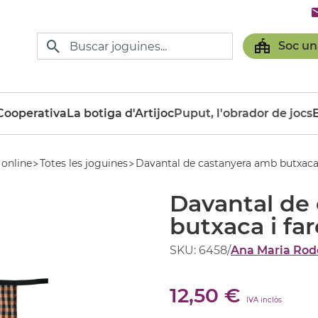
Soc un
ooperativa
La botiga d'Artijoc
Puput, l'obrador de jocs
 online
Totes les joguines
Davantal de castanyera amb butxaca i
Davantal de
butxaca i far
SKU: 6458
/
Ana Maria Rod
12,50 €
IVA inclòs