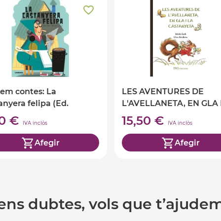
em contes: La
LES AVENTURES DE
anyera felipa (Ed.
L'AVELLANETA, EN GLA 
là)
CASTANY
50 €
15,50 €
IVA inclòs
IVA inclòs
Afegir
Afegir
ens dubtes, vols que t’ajude