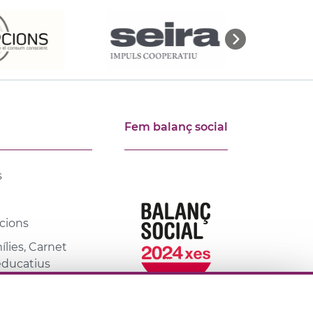
Fem balanç social
s
cions
lies, Carnet
 educatius