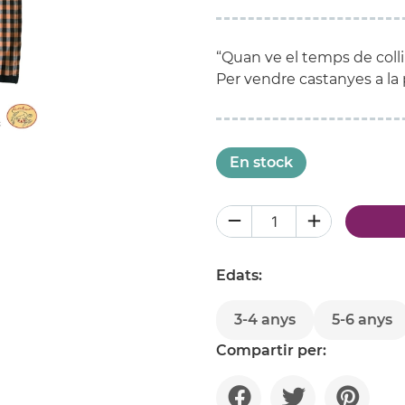
“Quan ve el temps de coll
Per vendre castanyes a la p
En stock
Edats:
3-4 anys
5-6 anys
Compartir per: