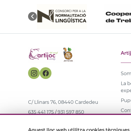
Arti
Som
La b
expe
Pupu
C/ Llinars 76, 08440 Cardedeu
Con
635 441 175
/
931 597 850
Mar
web@artijoc.com
Aquest lloc web utilitza cookies tècniques 
Bibl