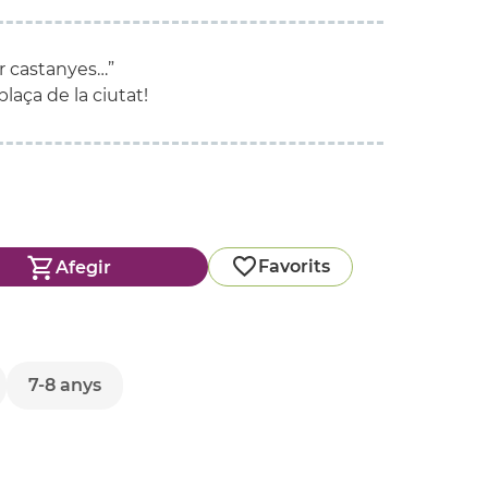
ir castanyes…”
laça de la ciutat!
Favorits
Afegir
7-8 anys