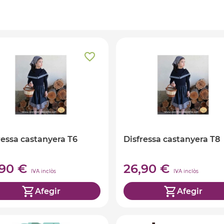
ressa castanyera T6
Disfressa castanyera T8
,90 €
26,90 €
IVA inclòs
IVA inclòs
Afegir
Afegir