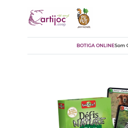
BOTIGA ONLINE
Som C
Cerques populars
disfressa
trencaclosques
baldufa
cotxe
camio
parquing
tinkering
kit
Cuina
viatge