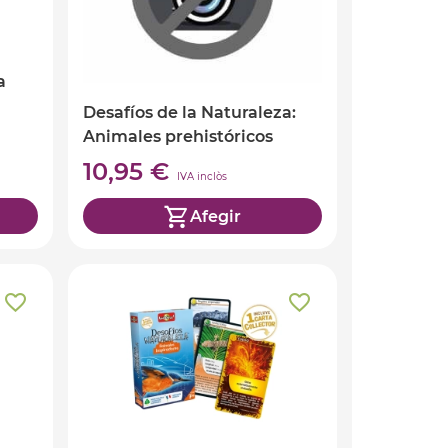
a
Desafíos de la Naturaleza:
Animales prehistóricos
10,95 €
IVA inclòs
Afegir