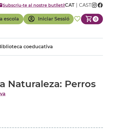
CAT
CAST
Subscriu-te al nostre butlletí!
a escola
Iniciar Sessió
0
Biblioteca coeducativa
la Naturaleza: Perros
iva