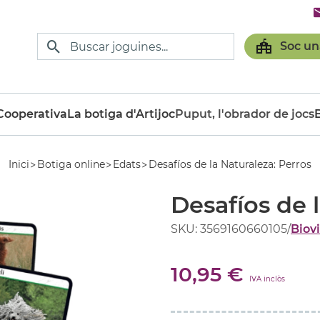
Soc un
ooperativa
La botiga d'Artijoc
Puput, l'obrador de jocs
Inici
Botiga online
Edats
Desafíos de la Naturaleza: Perros
Desafíos de 
SKU: 3569160660105
/
Biov
10,95 €
IVA inclòs