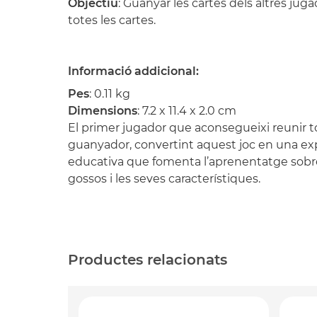
Objectiu
: Guanyar les cartes dels altres jugad
totes les cartes.
Informació addicional:
Pes
: 0.11 kg
Dimensions
: 7.2 x 11.4 x 2.0 cm
El primer jugador que aconsegueixi reunir tot
guanyador, convertint aquest joc en una exp
educativa que fomenta l’aprenentatge sobre 
gossos i les seves característiques.
Productes relacionats