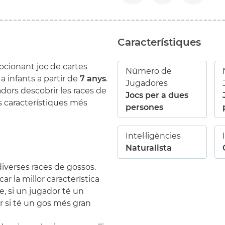
Característiques
cionant joc de cartes
Número de
a infants a partir de
7 anys
.
Jugadores
adors descobrir les races de
Jocs per a dues
s característiques més
persones
Intel·ligències
Naturalista
diverses races de gossos.
car la millor característica
, si un jugador té un
 si té un gos més gran