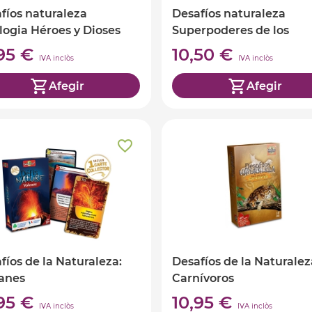
fíos naturaleza
Desafíos naturaleza
logia Héroes y Dioses
Superpoderes de los
animales
,95 €
10,50 €
IVA inclòs
IVA inclòs
Afegir
Afegir
fíos de la Naturaleza:
Desafíos de la Naturalez
anes
Carnívoros
,95 €
10,95 €
IVA inclòs
IVA inclòs