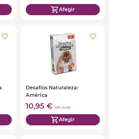
Afegir
a
Desafíos Naturaleza:
América
10,95 €
IVA inclòs
Afegir