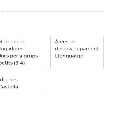
Número de
Àrees de
Jugadores
desenvolupament
Jocs per a grups
Llenguatge
petits (3-4)
Idiomes
Castellà