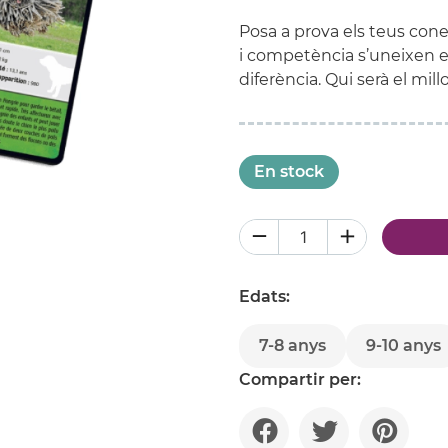
Posa a prova els teus cone
i competència s’uneixen en
diferència. Qui serà el mil
En stock
Edats:
7-8 anys
9-10 anys
Compartir per: