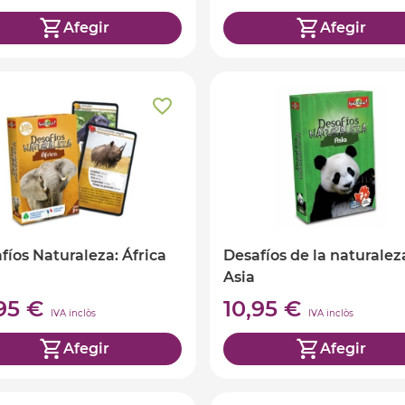
Afegir
Afegir
fíos Naturaleza: África
Desafíos de la naturalez
Asia
,95 €
10,95 €
IVA inclòs
IVA inclòs
Afegir
Afegir