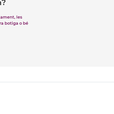
m?
iament, les
tra botiga o bé