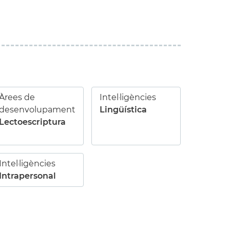
Àrees de
Intel·ligències
desenvolupament
Lingüística
Lectoescriptura
Intel·ligències
Intrapersonal