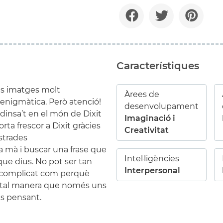
Característiques
es imatges molt
Àrees de
enigmàtica. Però atenció!
desenvolupament
dinsa’t en el món de Dixit
Imaginació i
ta frescor a Dixit gràcies
Creativitat
ustrades
la mà i buscar una frase que
Intel·ligències
 que dius. No pot ser tan
Interpersonal
 complicat com perquè
de tal manera que només uns
s pensant.