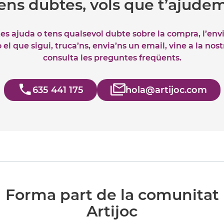
ens dubtes, vols que t’ajude
tes ajuda o tens qualsevol dubte sobre la compra, l’env
el que sigui, truca’ns, envia’ns un email, vine a la nos
consulta les preguntes freqüents.
635 441 175
hola@artijoc.com
Forma part de la comunitat
Artijoc