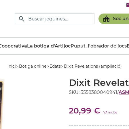
Soc un
ooperativa
La botiga d'Artijoc
Puput, l'obrador de jocs
Inici
Botiga online
Edats
Dixit Revelations (ampliació)
Dixit Revela
SKU: 3558380040941
/
AS
20,99 €
IVA inclòs