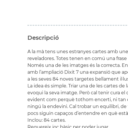
Descripció
A la mà tens unes estranyes cartes amb un
reveladores. Totes tenen en comú una frase 
Només una de les imatges és la correcta. En
amb l’ampliació Dixit 7 una expansió que apor
a les seves 84 noves targetes bellament il·l
La idea és simple. Triar una de les cartes de 
evoqui la seva imatge. Però cal tenir cura el
evident com perquè tothom encerti, ni tan
ningú la endevini. Cal trobar un equilibri, 
pocs siguin capaços d’entendre en què està
Inclou: 84 cartes.
Requereix joc bàsic per poder jugar.