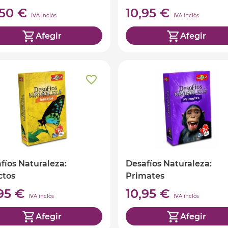
,50 €
10,95 €
IVA inclòs
IVA inclòs
Afegir
Afegir
fíos Naturaleza:
Desafíos Naturaleza:
ctos
Primates
,95 €
10,95 €
IVA inclòs
IVA inclòs
Afegir
Afegir