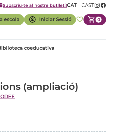
CAT
CAST
Subscriu-te al nostre butlletí!
a escola
Iniciar Sessió
0
Biblioteca coeducativa
tions (ampliació)
MODEE