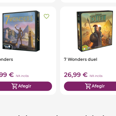
onders
7 Wonders duel
,99 €
26,99 €
IVA inclòs
IVA inclòs
Afegir
Afegir