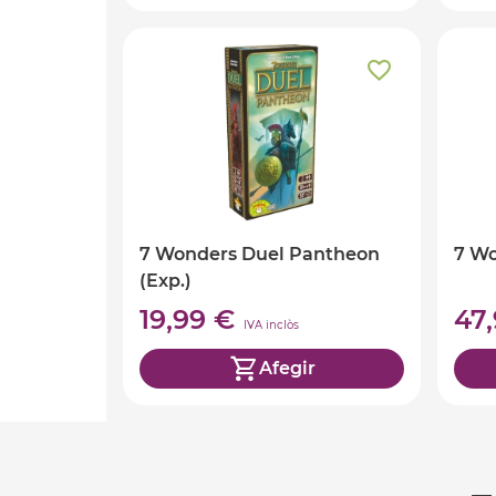
7 Wonders Duel Pantheon
7 W
(Exp.)
19,99 €
47
IVA inclòs
Afegir