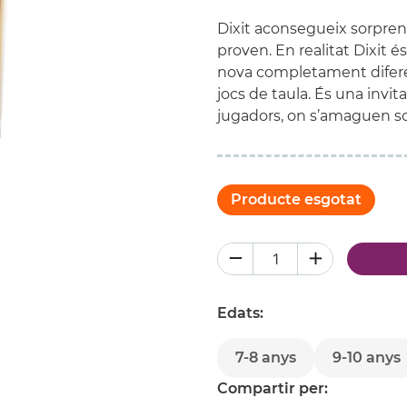
Dixit aconsegueix sorpren
proven. En realitat Dixit 
nova completament diferent
jocs de taula. És una invit
jugadors, on s’amaguen sor
Producte esgotat
Edats:
7-8 anys
9-10 anys
Compartir per: