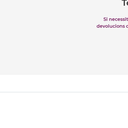
T
Si necessi
devolucions o 