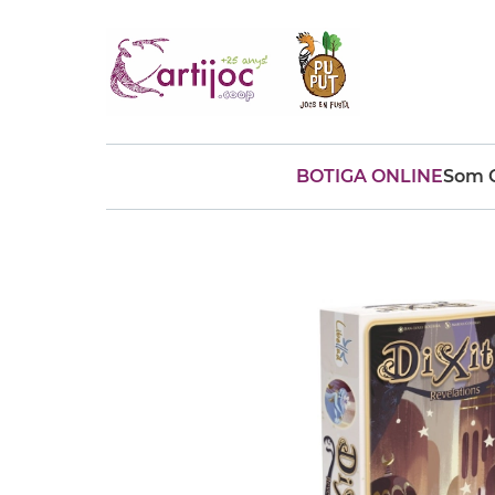
BOTIGA ONLINE
Som C
Cerques populars
disfressa
trencaclosques
baldufa
cotxe
camio
parquing
tinkering
kit
Cuina
viatge