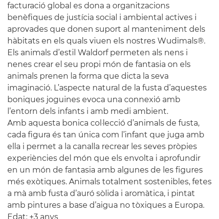
facturació global es dona a organitzacions
benèfiques de justícia social i ambiental actives i
aprovades que donen suport al manteniment dels
hàbitats en els quals viuen els nostres Wudimals®.
Els animals d’estil Waldorf permeten als nens i
nenes crear el seu propi món de fantasia on els
animals prenen la forma que dicta la seva
imaginació. L’aspecte natural de la fusta d’aquestes
boniques joguines evoca una connexió amb
l’entorn dels infants i amb medi ambient.
Amb aquesta bonica col·lecció d’animals de fusta,
cada figura és tan única com l’infant que juga amb
ella i permet a la canalla recrear les seves pròpies
experiències del món que els envolta i aprofundir
en un món de fantasia amb algunes de les figures
més exòtiques. Animals totalment sostenibles, fetes
a mà amb fusta d’auró sòlida i aromàtica, i pintat
amb pintures a base d’aigua no tòxiques a Europa.
Edat: +3 anys