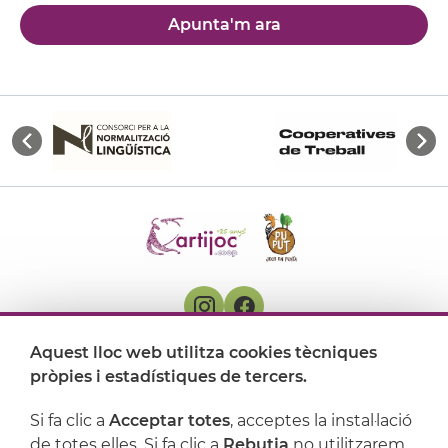
Apunta'm ara
Aquest lloc web utilitza cookies tècniques
On ens trobem
pròpies i estadístiques de tercers.
Artijoc
Si fa clic a
Acceptar totes
, acceptes la instal·lació
de totes elles. Si fa clic a
Rebutja
no utilitzarem