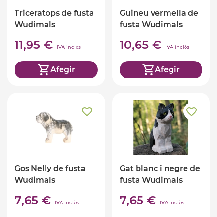
Triceratops de fusta
Guineu vermella de
Wudimals
fusta Wudimals
11,95 €
10,65 €
IVA inclòs
IVA inclòs
Afegir
Afegir
Gos Nelly de fusta
Gat blanc i negre de
Wudimals
fusta Wudimals
7,65 €
7,65 €
IVA inclòs
IVA inclòs