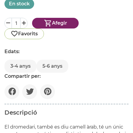
En stock
Afegir
Favorits
Edats:
3-4 anys
5-6 anys
Compartir per:
Descripció
El dromedari, també es diu camell àrab, té un únic