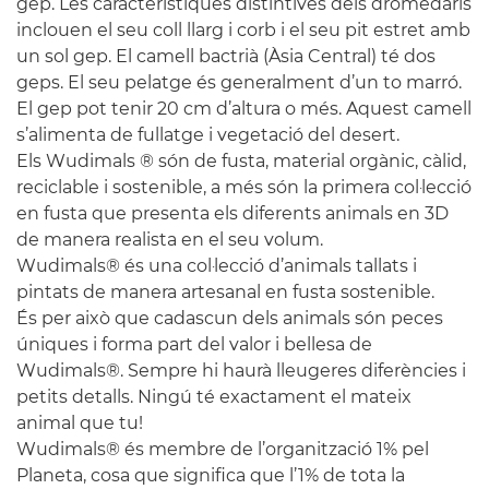
gep. Les característiques distintives dels dromedaris
inclouen el seu coll llarg i corb i el seu pit estret amb
un sol gep. El camell bactrià (Àsia Central) té dos
geps. El seu pelatge és generalment d’un to marró.
El gep pot tenir 20 cm d’altura o més. Aquest camell
s’alimenta de fullatge i vegetació del desert.
Els Wudimals ® són de fusta, material orgànic, càlid,
reciclable i sostenible, a més són la primera col·lecció
en fusta que presenta els diferents animals en 3D
de manera realista en el seu volum.
Wudimals® és una col·lecció d’animals tallats i
pintats de manera artesanal en fusta sostenible.
És per això que cadascun dels animals són peces
úniques i forma part del valor i bellesa de
Wudimals®. Sempre hi haurà lleugeres diferències i
petits detalls. Ningú té exactament el mateix
animal que tu!
Wudimals® és membre de l’organització 1% pel
Planeta, cosa que significa que l’1% de tota la