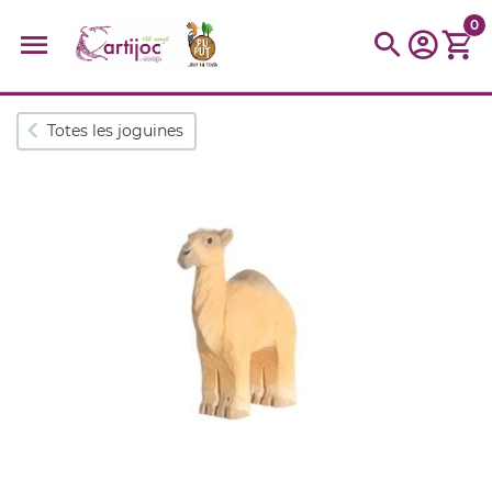
0
Cerques populars
Totes les joguines
disfressa
trencaclosques
baldufa
cotxe
camio
parquing
tinkering
kit
Cuina
viatge