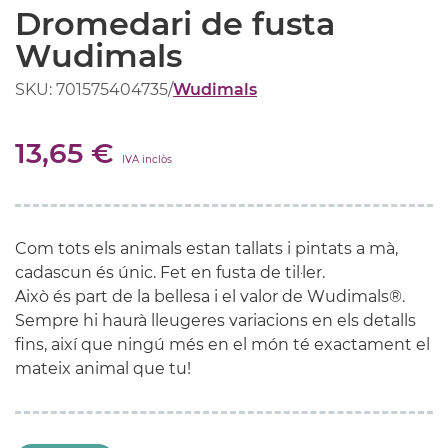
Dromedari de fusta
Wudimals
SKU: 701575404735
/
Wudimals
13,65 €
IVA inclòs
Com tots els animals estan tallats i pintats a mà,
cadascun és únic. Fet en fusta de til·ler.
Això és part de la bellesa i el valor de Wudimals®.
Sempre hi haurà lleugeres variacions en els detalls
fins, així que ningú més en el món té exactament el
mateix animal que tu!