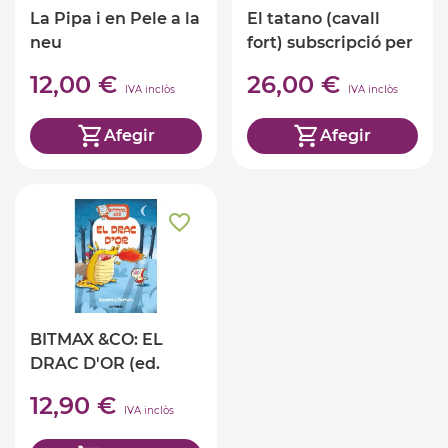
La Pipa i en Pele a la
El tatano (cavall
neu
fort) subscripció per
4 mesos
12,00 €
26,00 €
IVA inclòs
IVA inclòs
Afegir
Afegir
BITMAX &CO: EL
DRAC D'OR (ed.
català)
12,90 €
IVA inclòs