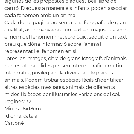
algunes de les propostes d’aquest bell llibre de
cartró. D’aquesta manera els infants poden associar
cada fenomen amb un animal.
Cada doble pàgina presenta una fotografia de gran
qualitat, acompanyada d’un text en majúscula amb
el nom del fenomen meteorològic, seguit d’un text
breu que dóna informació sobre l’animal
representat i el fenomen en si.
Totes les imatges, obra de grans fotògrafs d’animals,
han estat escollides pel seu interés gràfic, emotiu i
informatiu, privilegiant la diversitat de plànols i
animals. Podem trobar espècies fàcils d’identificar i
altres espècies més rares, animals de diferents
mides i biòtops per il·lustrar les variacions del cel.
Pàgines: 32
Mides: 18x18cm
Idioma: català
Cartoné