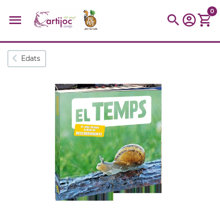
0
Cerques populars
Edats
disfressa
trencaclosques
baldufa
cotxe
camio
parquing
tinkering
kit
Cuina
viatge