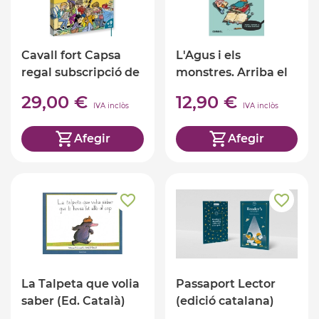
Cavall fort Capsa
L'Agus i els
regal subscripció de
monstres. Arriba el
4 mesos
sr. Flat!
29,00 €
12,90 €
IVA inclòs
IVA inclòs
Afegir
Afegir
La Talpeta que volia
Passaport Lector
saber (Ed. Català)
(edició catalana)