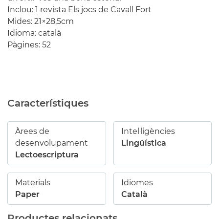
Inclou: 1 revista Els jocs de Cavall Fort
Mides: 21×28,5cm
Idioma: català
Pàgines: 52
Característiques
Àrees de
Intel·ligències
desenvolupament
Lingüística
Lectoescriptura
Materials
Idiomes
Paper
Català
Productes relacionats