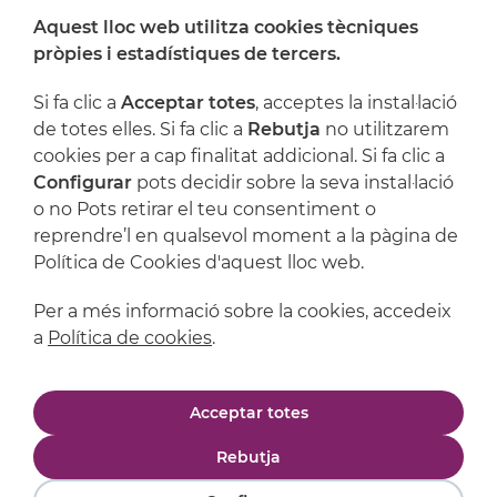
Aquest lloc web utilitza cookies tècniques
On ens trobem
pròpies i estadístiques de tercers.
Artijoc
Si fa clic a
Acceptar totes
, acceptes la instal·lació
de totes elles. Si fa clic a
Rebutja
no utilitzarem
Suport
cookies per a cap finalitat addicional. Si fa clic a
Configurar
pots decidir sobre la seva instal·lació
o no Pots retirar el teu consentiment o
reprendre’l en qualsevol moment a la pàgina de
Política de Cookies d'aquest lloc web.
Per a més informació sobre la cookies, accedeix
a
Política de cookies
.
Avís legal
Política de privacitat
Acceptar totes
Política de cookies
Condicions de compra
Rebutja