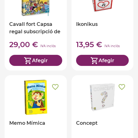
Cavall fort Capsa
Ikonikus
regal subscripció de
4 mesos
29,00 €
13,95 €
IVA inclòs
IVA inclòs
Afegir
Afegir
Memo Mímica
Concept