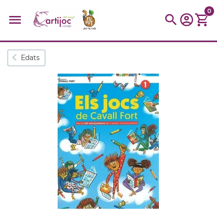
0
Cerques populars
Edats
disfressa
trencaclosques
baldufa
cotxe
camio
parquing
tinkering
kit
Cuina
viatge