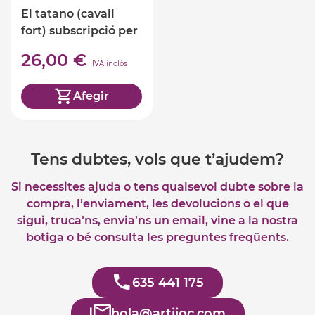
El tatano (cavall
fort) subscripció per
4 mesos
26,00 €
IVA inclòs
Afegir
Tens dubtes, vols que t’ajudem?
Si necessites ajuda o tens qualsevol dubte sobre la
compra, l’enviament, les devolucions o el que
sigui, truca’ns, envia’ns un email, vine a la nostra
botiga o bé consulta les preguntes freqüents.
635 441 175
hola@artijoc.com