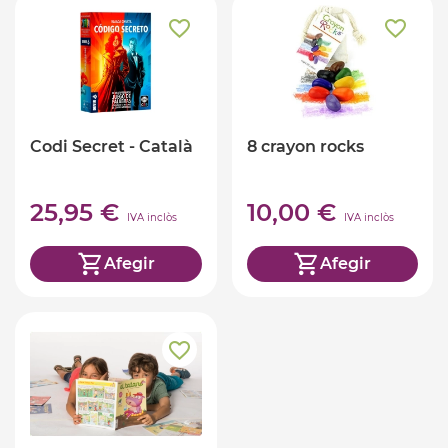
Codi Secret - Català
8 crayon rocks
25,95 €
10,00 €
IVA inclòs
IVA inclòs
Afegir
Afegir