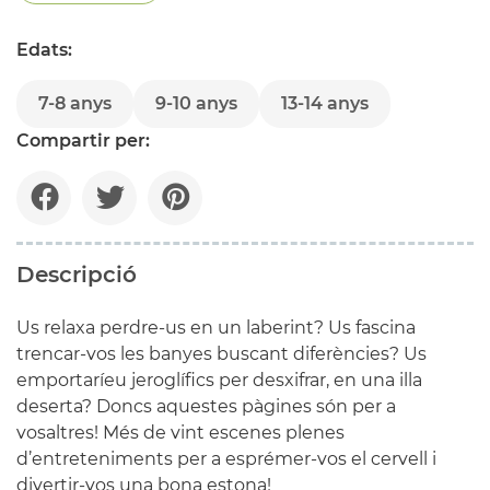
Edats:
7-8 anys
9-10 anys
13-14 anys
Compartir per:
Descripció
Us relaxa perdre-us en un laberint? Us fascina
trencar-vos les banyes buscant diferències? Us
emportaríeu jeroglífics per desxifrar, en una illa
deserta? Doncs aquestes pàgines són per a
vosaltres! Més de vint escenes plenes
d’entreteniments per a esprémer-vos el cervell i
divertir-vos una bona estona!