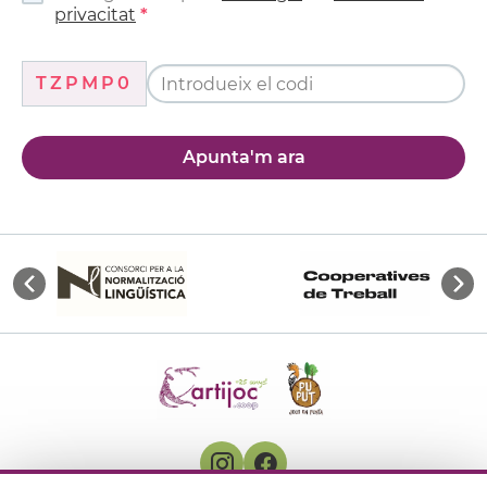
privacitat
TZPMP0
Apunta'm ara