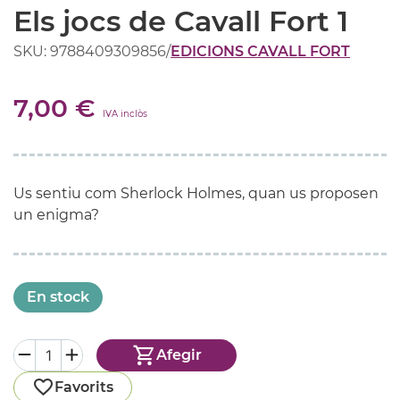
Els jocs de Cavall Fort 1
SKU: 9788409309856
/
EDICIONS CAVALL FORT
7,00 €
IVA inclòs
Us sentiu com Sherlock Holmes, quan us proposen
un enigma?
En stock
Afegir
Favorits