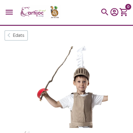
0
Cerques populars
Edats
disfressa
trencaclosques
baldufa
cotxe
camio
parquing
tinkering
kit
Cuina
viatge