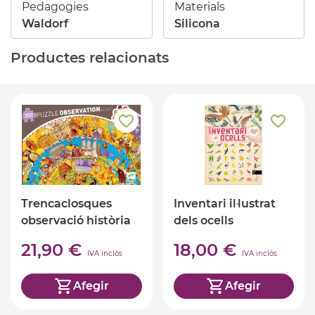
Pedagogies
Materials
Waldorf
Silicona
Productes relacionats
Trencaclosques
Inventari il·lustrat
observació història
dels ocells
350 peces
21,90 €
18,00 €
IVA inclòs
IVA inclòs
Afegir
Afegir