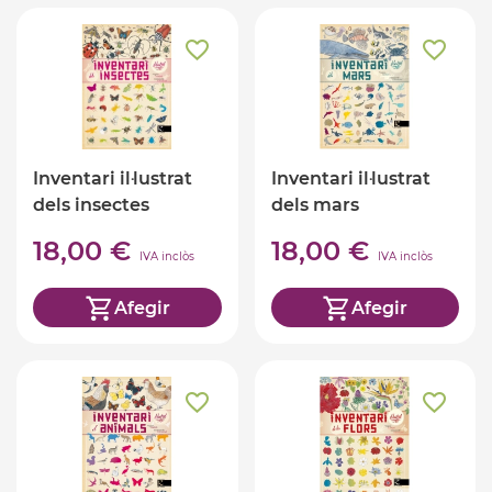
Inventari il·lustrat
Inventari il·lustrat
dels insectes
dels mars
18,00 €
18,00 €
IVA inclòs
IVA inclòs
Afegir
Afegir