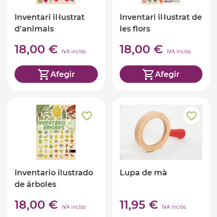
Inventari il·lustrat
Inventari il·lustrat de
d'animals
les flors
18,00 €
18,00 €
IVA inclòs
IVA inclòs
Afegir
Afegir
Inventario ilustrado
Lupa de mà
de árboles
18,00 €
11,95 €
IVA inclòs
IVA inclòs