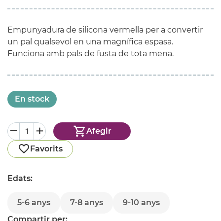
Empunyadura de silicona vermella per a convertir
un pal qualsevol en una magnífica espasa.
Funciona amb pals de fusta de tota mena.
En stock
Afegir
Favorits
Edats:
5-6 anys
7-8 anys
9-10 anys
Compartir per: