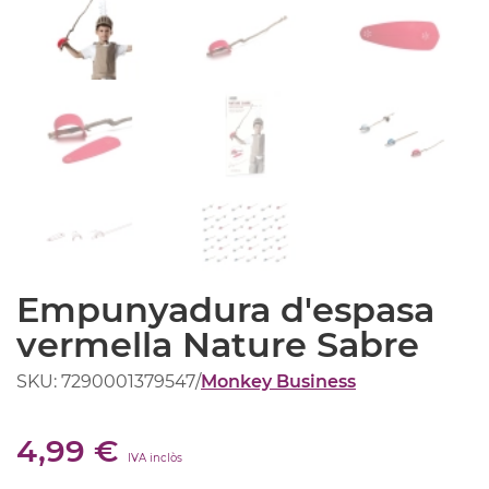
Empunyadura d'espasa
vermella Nature Sabre
SKU: 7290001379547
/
Monkey Business
4,99 €
IVA inclòs