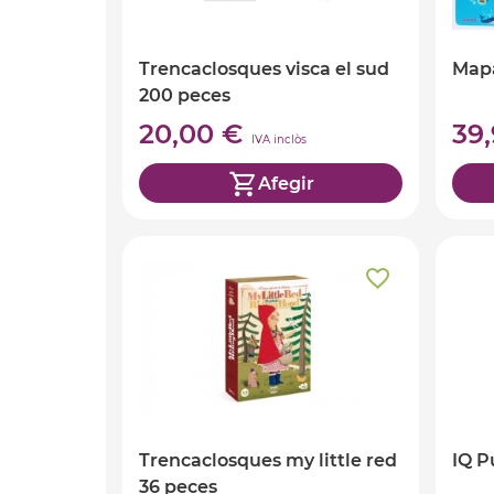
Trencaclosques visca el sud
Map
200 peces
20,00 €
39
IVA inclòs
Afegir
Trencaclosques my little red
IQ P
36 peces