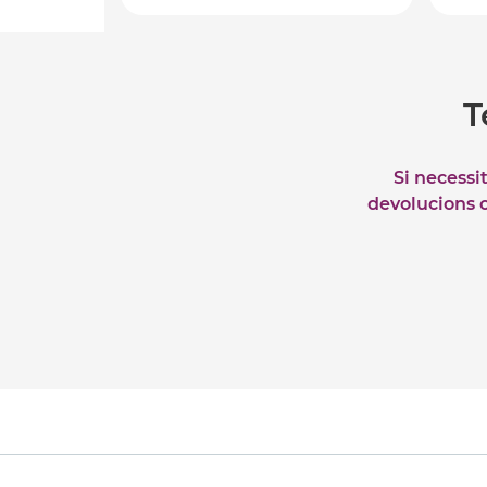
T
Si necessi
devolucions o 