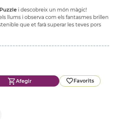
Puzzle
i descobreix un món màgic!
ls llums i observa com els fantasmes brillen
stenible que et farà superar les teves pors
Favorits
Afegir