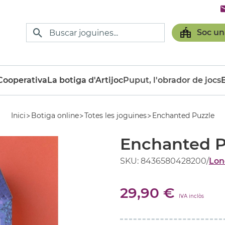
Soc un
ooperativa
La botiga d'Artijoc
Puput, l'obrador de jocs
Inici
Botiga online
Totes les joguines
Enchanted Puzzle
Enchanted P
SKU: 8436580428200
/
Lon
29,90 €
IVA inclòs