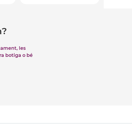
m?
iament, les
tra botiga o bé