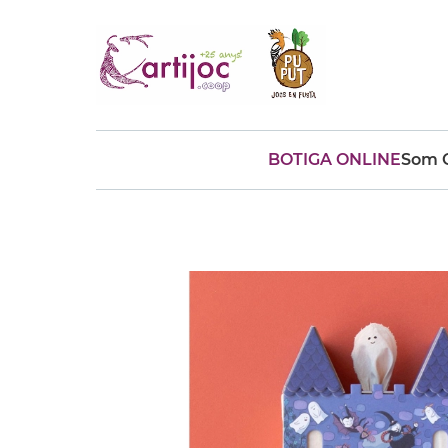
BOTIGA ONLINE
Som C
Cerques populars
disfressa
trencaclosques
baldufa
cotxe
camio
parquing
tinkering
kit
Cuina
viatge