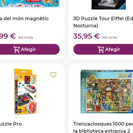
a del món magnètic
3D Puzzle Tour Eiffel (Ed
Nocturna)
,99 €
35,95 €
IVA inclòs
IVA inclòs
Afegir
Afegir
uzzle Pro
Trencaclosques 1000 pe
la biblioteca extranya 2