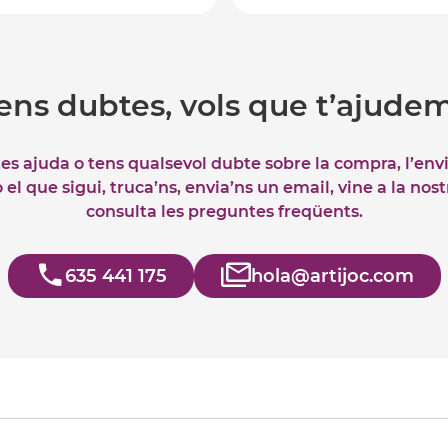
ens dubtes, vols que t’ajude
tes ajuda o tens qualsevol dubte sobre la compra, l’env
el que sigui, truca’ns, envia’ns un email, vine a la nos
consulta les preguntes freqüents.
635 441 175
hola@artijoc.com