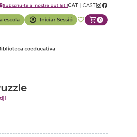
CAT
CAST
Subscriu-te al nostre butlletí!
a escola
Iniciar Sessió
0
Biblioteca coeducativa
uzzle
dji