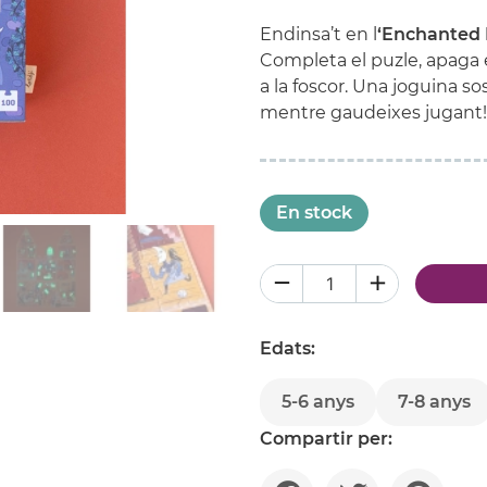
Endinsa’t en l
‘Enchanted 
Completa el puzle, apaga e
a la foscor. Una joguina so
mentre gaudeixes jugant!
En stock
Edats:
5-6 anys
7-8 anys
Compartir per: