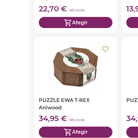
22,70 €
13
IVA inclòs
Afegir
PUZZLE EWA T-REX
PUZ
Aniwood
34,95 €
34
IVA inclòs
Afegir