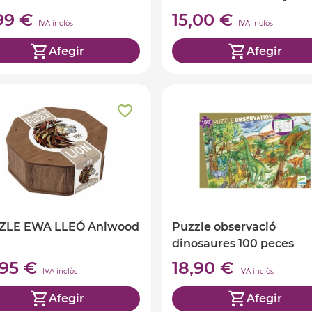
,99 €
15,00 €
IVA inclòs
IVA inclòs
Afegir
Afegir
ZLE EWA LLEÓ Aniwood
Puzzle observació
dinosaures 100 peces
,95 €
18,90 €
IVA inclòs
IVA inclòs
Afegir
Afegir