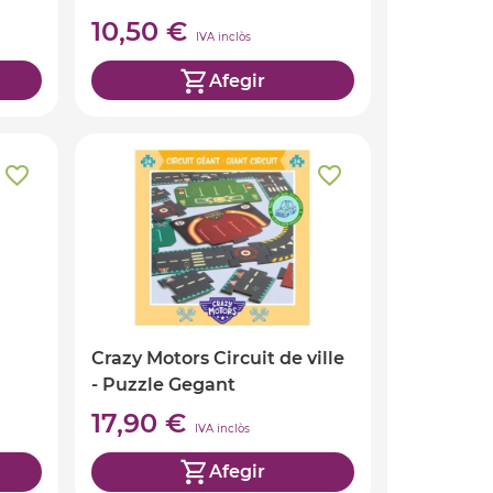
10,50 €
IVA inclòs
Afegir
Crazy Motors Circuit de ville
- Puzzle Gegant
17,90 €
IVA inclòs
Afegir