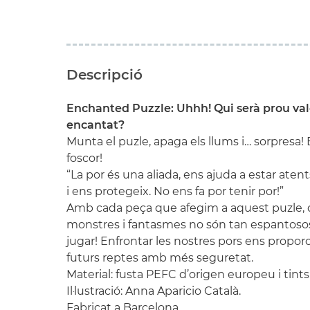
Descripció
Enchanted Puzzle: Uhhh! Qui serà prou vale
encantat?
Munta el puzle, apaga els llums i… sorpresa! E
foscor!
“La por és una aliada, ens ajuda a estar atent
i ens protegeix. No ens fa por tenir por!”
Amb cada peça que afegim a aquest puzle, 
monstres i fantasmes no són tan espantoso
jugar! Enfrontar les nostres pors ens proporc
futurs reptes amb més seguretat.
Material: fusta PEFC d’origen europeu i tints 
Il·lustració: Anna Aparicio Català.
Fabricat a Barcelona.