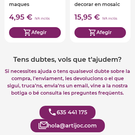
maques
decorar en mosaic
4,95 €
15,95 €
IVA inclòs
IVA inclòs
Afegir
Afegir
Tens dubtes, vols que t’ajudem?
Si necessites ajuda o tens qualsevol dubte sobre la
compra, l’enviament, les devolucions o el que
sigui, truca’ns, envia’ns un email, vine a la nostra
botiga o bé consulta les preguntes freqüents.
635 441 175
hola@artijoc.com