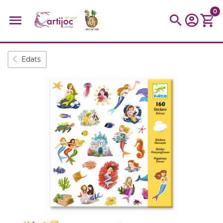
0
Cerques populars
Edats
disfressa
trencaclosques
baldufa
cotxe
camio
parquing
tinkering
kit
Cuina
viatge