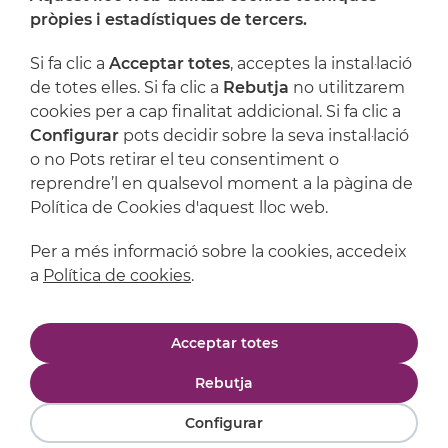
On ens trobem
pròpies i estadístiques de tercers.
Artijoc
Si fa clic a
Acceptar totes
, acceptes la instal·lació
de totes elles. Si fa clic a
Rebutja
no utilitzarem
Suport
cookies per a cap finalitat addicional. Si fa clic a
Configurar
pots decidir sobre la seva instal·lació
o no Pots retirar el teu consentiment o
reprendre’l en qualsevol moment a la pàgina de
Política de Cookies d'aquest lloc web.
Per a més informació sobre la cookies, accedeix
a
Política de cookies
.
Avís legal
Política de privacitat
Acceptar totes
Política de cookies
Condicions de compra
Rebutja
Configurar
Powered by
Comertis