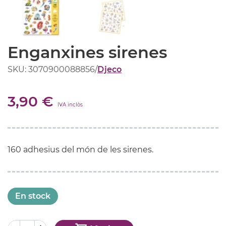
Enganxines sirenes
SKU: 3070900088856
/
Djeco
3,90 €
IVA inclòs
160 adhesius del món de les sirenes.
En stock