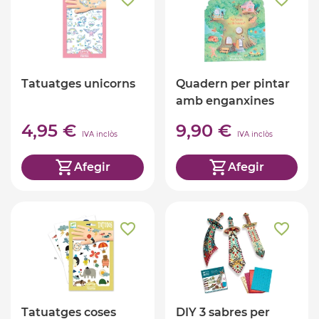
Tatuatges unicorns
Quadern per pintar
amb enganxines
4,95 €
9,90 €
IVA inclòs
IVA inclòs
Afegir
Afegir
Tatuatges coses
DIY 3 sabres per