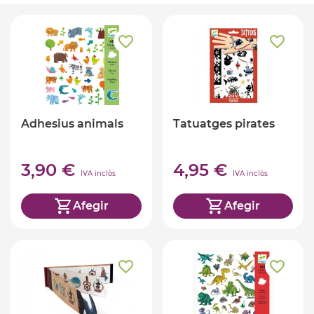
Adhesius animals
Tatuatges pirates
3,90 €
4,95 €
IVA inclòs
IVA inclòs
Afegir
Afegir