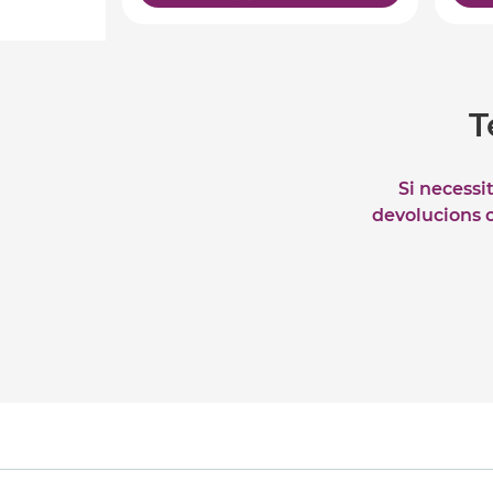
T
Si necessi
devolucions o 