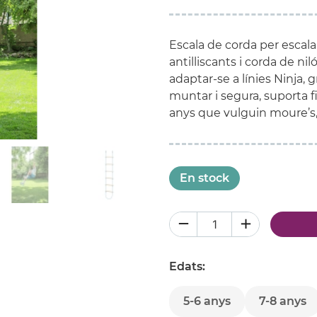
Escala de corda per escal
antilliscants i corda de ni
adaptar-se a línies Ninja, 
muntar i segura, suporta fin
anys que vulguin moure’s, gr
En stock
Edats:
5-6 anys
7-8 anys