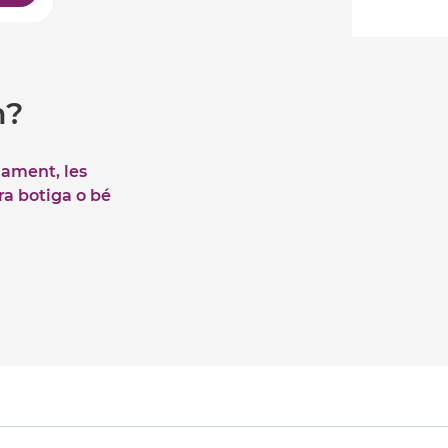
m?
iament, les
tra botiga o bé