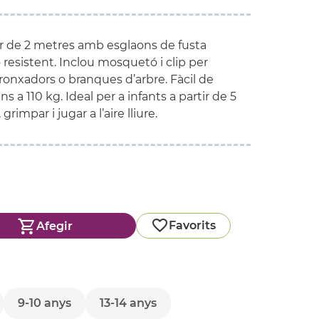
ar de 2 metres amb esglaons de fusta
ló resistent. Inclou mosquetó i clip per
gronxadors o branques d’arbre. Fàcil de
s a 110 kg. Ideal per a infants a partir de 5
impar i jugar a l’aire lliure.
Favorits
Afegir
9-10 anys
13-14 anys