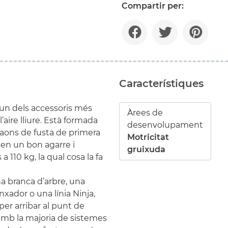
Compartir per:
Característiques
 un dels accessoris més
Àrees de
’aire lliure. Està formada
desenvolupament
glaons de fusta de primera
Motricitat
xen un bon agarre i
gruixuda
 110 kg, la qual cosa la fa
na branca d’arbre, una
nxador o una línia Ninja,
er arribar al punt de
 amb la majoria de sistemes