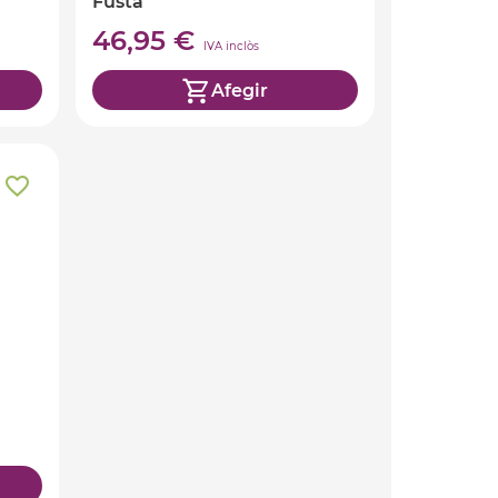
Fusta
46,95 €
IVA inclòs
Afegir