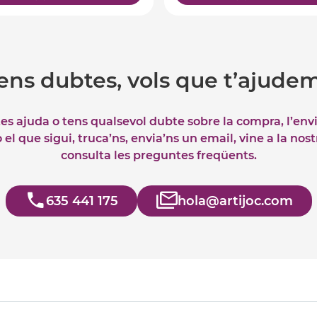
ens dubtes, vols que t’ajude
tes ajuda o tens qualsevol dubte sobre la compra, l’env
el que sigui, truca’ns, envia’ns un email, vine a la nos
consulta les preguntes freqüents.
635 441 175
hola@artijoc.com