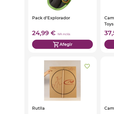
Pack d'Explorador
Cam
Toys
24,99 €
37
IVA inclòs
Afegir
Rutlla
Cam