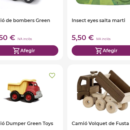
ió de bombers Green
Insect eyes salta marti
,50 €
5,50 €
IVA inclòs
IVA inclòs
Afegir
Afegir
ió Dumper Green Toys
Camió Volquet de Fusta