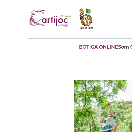
BOTIGA ONLINE
Som C
Cerques populars
disfressa
trencaclosques
baldufa
cotxe
camio
parquing
tinkering
kit
Cuina
viatge