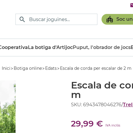
Soc un
ooperativa
La botiga d'Artijoc
Puput, l'obrador de jocs
Inici
Botiga online
Edats
Escala de corda per escalar de 2 m
Escala de co
m
SKU: 6943478046276
/
Trel
29,99 €
IVA inclòs