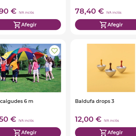
,90 €
78,40 €
IVA inclòs
IVA inclòs
Afegir
Afegir
caigudes 6 m
Baldufa drops 3
,50 €
12,00 €
IVA inclòs
IVA inclòs
Afegir
Afegir