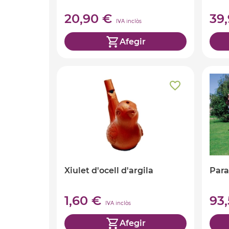
20,90 €
39
IVA inclòs
Afegir
Xiulet d'ocell d'argila
Para
1,60 €
93
IVA inclòs
Afegir