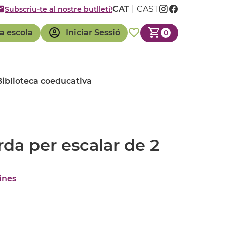
CAT
CAST
Subscriu-te al nostre butlletí!
a escola
Iniciar Sessió
0
Biblioteca coeducativa
rda per escalar de 2
ines