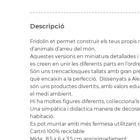
Descripció
Fridolin et permet construir els teus propis
d’animals d’arreu del món.
Aquestes versions en miniatura detallades 
es creen en unir les diferents parts en l’ordr
Són uns trencaclosques tallats amb gran pre
què encaixin a la perfecció. Dissenyats a 
són uns productes divertits, amb valors ed
el medi ambient.
Hi ha moltes figures diferents, col·lecciona’ls
Una simpàtica i didàctica manera de decorar
habitació.
Es pot muntar amb més fermesa utilitzant co
Cartró 100% reciclable
Mida: 8,5 x 6 x 3,5 cm aproximadament