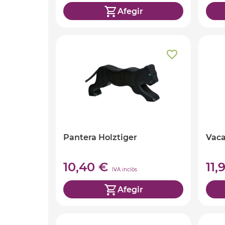
Afegir
Pantera Holztiger
Vaca
10,40 €
11,
IVA inclòs
Afegir