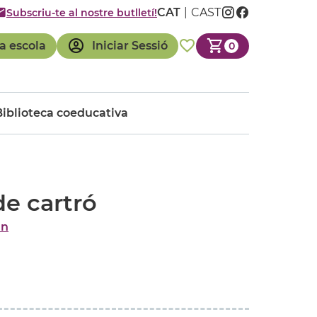
CAT
CAST
Subscriu-te al nostre butlletí!
a escola
Iniciar Sessió
0
Biblioteca coeducativa
de cartró
in