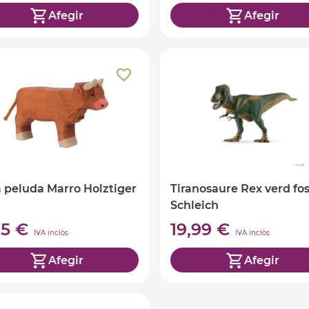
Afegir
Afegir
 peluda Marro Holztiger
Tiranosaure Rex verd fo
Schleich
95 €
19,99 €
IVA inclòs
IVA inclòs
Afegir
Afegir