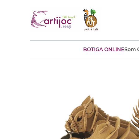
BOTIGA ONLINE
Som C
Cerques populars
disfressa
trencaclosques
baldufa
cotxe
camio
parquing
tinkering
kit
Cuina
viatge