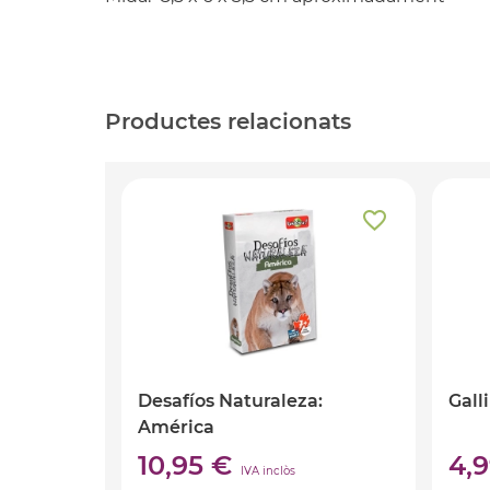
Productes relacionats
Desafíos Naturaleza:
Gall
América
10,95 €
4,
IVA inclòs