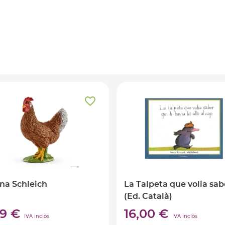
ina Schleich
La Talpeta que volia sab
(Ed. Català)
99 €
16,00 €
IVA inclòs
IVA inclòs