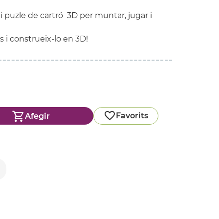
 puzle de cartró 3D per muntar, jugar i
s i construeix-lo en 3D!
Favorits
Afegir