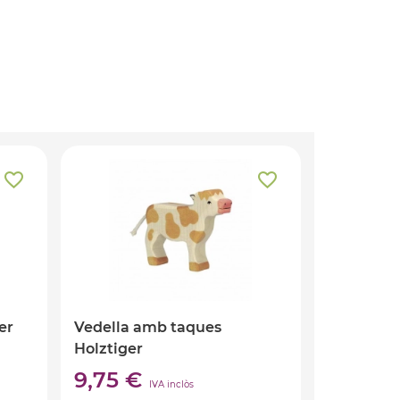
er
Vedella amb taques
Holztiger
9,75 €
IVA inclòs