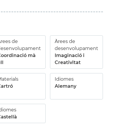
rees de
Àrees de
desenvolupament
desenvolupament
Coordinació mà
Imaginació i
ll
Creativitat
aterials
Idiomes
artró
Alemany
Idiomes
astellà