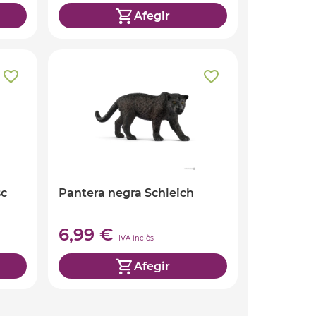
Afegir
sc
Pantera negra Schleich
6,99 €
IVA inclòs
Afegir