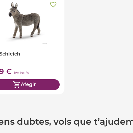
Schleich
99 €
IVA inclòs
Afegir
ens dubtes, vols que t’ajude