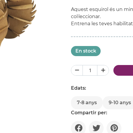
Aquest esquirol és un mini
col·leccionar.
Entrena les teves habilitat
En stock
Edats:
7-8 anys
9-10 anys
Compartir per: