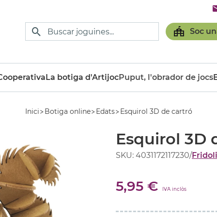
Soc un
ooperativa
La botiga d'Artijoc
Puput, l'obrador de jocs
Inici
Botiga online
Edats
Esquirol 3D de cartró
Esquirol 3D 
SKU: 4031172117230
/
Fridol
5,95 €
IVA inclòs