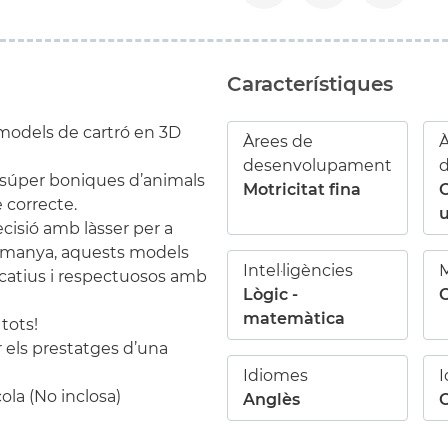
Característiques
 models de cartró en 3D
Àrees de
À
desenvolupament
i súper boniques d’animals
Motricitat fina
e correcte.
u
cisió amb làsser per a
Alemanya, aquests models
Intel·ligències
M
ucatius i respectuosos amb
Lògic -
C
matemàtica
 tots!
 els prestatges d’una
Idiomes
la (No inclosa)
Anglès
C