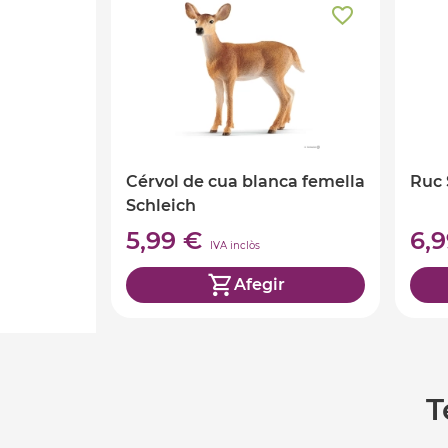
Cérvol de cua blanca femella
Ruc 
Schleich
5,99 €
6,
IVA inclòs
Afegir
T