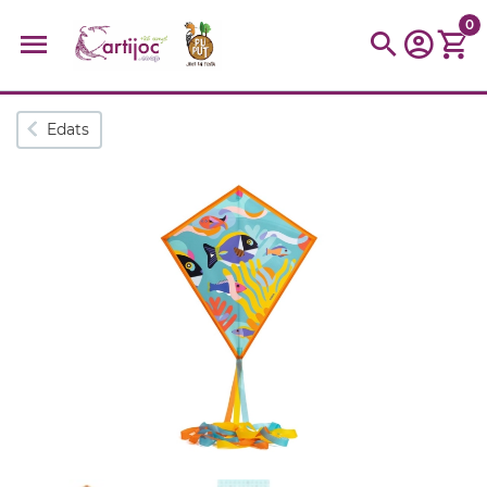
0
Cerques populars
Edats
disfressa
trencaclosques
baldufa
cotxe
camio
parquing
tinkering
kit
Cuina
viatge