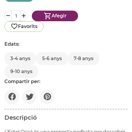
Afegir
Favorits
Edats:
3-4 anys
5-6 anys
7-8 anys
9-10 anys
Compartir per:
Descripció
L’Estel Oceà és una proposta perfecta per descobrir