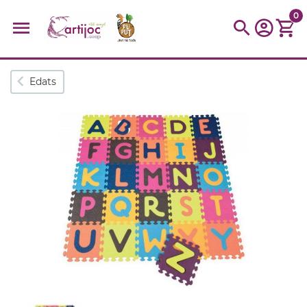
0
Cerques populars
Edats
disfressa
trencaclosques
baldufa
cotxe
camio
parquing
tinkering
kit
Cuina
viatge