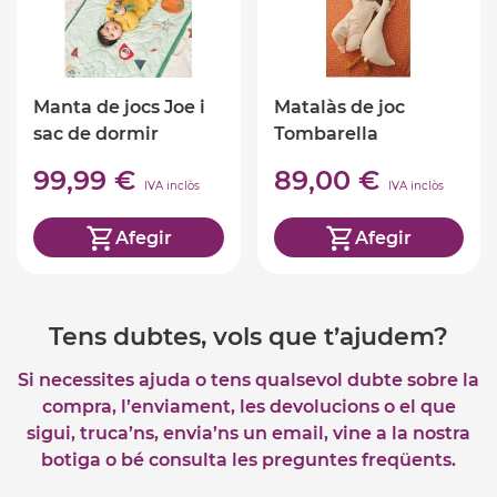
Manta de jocs Joe i
Matalàs de joc
sac de dormir
Tombarella
99,99 €
89,00 €
IVA inclòs
IVA inclòs
Afegir
Afegir
Tens dubtes, vols que t’ajudem?
Si necessites ajuda o tens qualsevol dubte sobre la
compra, l’enviament, les devolucions o el que
sigui, truca’ns, envia’ns un email, vine a la nostra
botiga o bé consulta les preguntes freqüents.