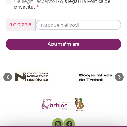
He llegit i accepto l'
Avís legal
i la
Política de
privacitat
9C0728
Apunta'm ara