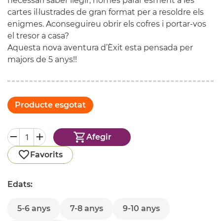
necessari saber llegir, només parar esment a les
cartes il·lustrades de gran format per a resoldre els
enigmes. Aconseguireu obrir els cofres i portar-vos
el tresor a casa?
Aquesta
nova aventura
d’Èxit
esta pensada per
majors de 5 anys!!
Producte esgotat
Afegir
Favorits
Edats:
5-6 anys
7-8 anys
9-10 anys