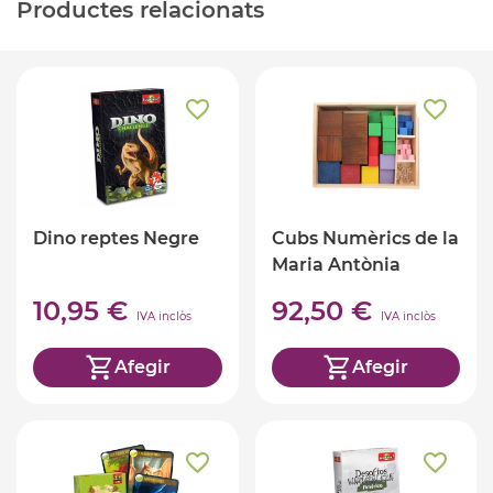
Productes relacionats
Dino reptes Negre
Cubs Numèrics de la
Maria Antònia
Canals
10,95 €
92,50 €
IVA inclòs
IVA inclòs
Afegir
Afegir