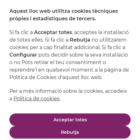
Aquest lloc web utilitza cookies tècniques
On ens trobem
pròpies i estadístiques de tercers.
Artijoc
Si fa clic a
Acceptar totes
, acceptes la instal·lació
de totes elles. Si fa clic a
Rebutja
no utilitzarem
Suport
cookies per a cap finalitat addicional. Si fa clic a
Configurar
pots decidir sobre la seva instal·lació
o no Pots retirar el teu consentiment o
reprendre’l en qualsevol moment a la pàgina de
Política de Cookies d'aquest lloc web.
Per a més informació sobre la cookies, accedeix
a
Política de cookies
.
Avís legal
Política de privacitat
Acceptar totes
Política de cookies
Condicions de compra
Rebutja