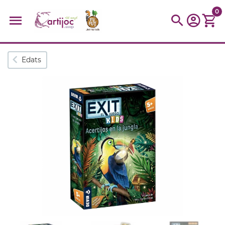
0
Cerques populars
Edats
disfressa
trencaclosques
baldufa
cotxe
camio
parquing
tinkering
kit
Cuina
viatge