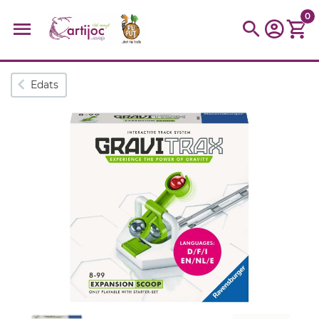
0
Cerques populars
Edats
disfressa
trencaclosques
baldufa
cotxe
camio
parquing
tinkering
kit
Cuina
viatge