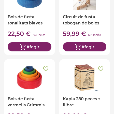
Bols de fusta
Circuit de fusta
tonalitats blaves
tobogan de boles
Grimm's
22,50 €
59,99 €
IVA inclòs
IVA inclòs
Afegir
Afegir
Bols de fusta
Kapla 280 peces +
vermells Grimm's
llibre