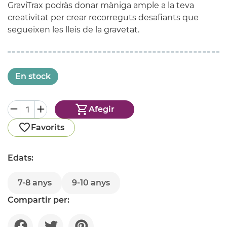
GraviTrax podràs donar màniga ample a la teva
creativitat per crear recorreguts desafiants que
segueixen les lleis de la gravetat.
En stock
Afegir
Favorits
Edats:
7-8 anys
9-10 anys
Compartir per: