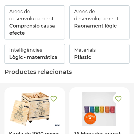
Àrees de
Àrees de
desenvolupament
desenvolupament
Comprensió causa-
Raonament lògic
efecte
Intel·ligències
Materials
Lògic - matemàtica
Plàstic
Productes relacionats
Kapla de 1000 peces
36 Monedes grapat