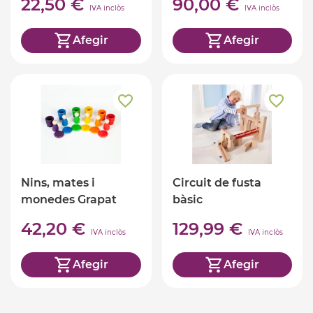
22,50 €
90,00 €
IVA inclòs
IVA inclòs
Afegir
Afegir
Nins, mates i
Circuit de fusta
monedes Grapat
bàsic
42,20 €
129,99 €
IVA inclòs
IVA inclòs
Afegir
Afegir