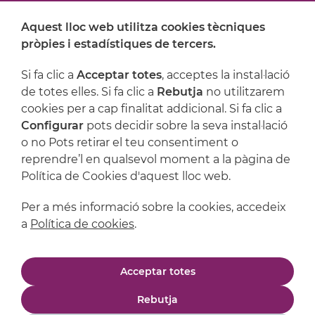
Aquest lloc web utilitza cookies tècniques
On ens trobem
pròpies i estadístiques de tercers.
Artijoc
Si fa clic a
Acceptar totes
, acceptes la instal·lació
de totes elles. Si fa clic a
Rebutja
no utilitzarem
Suport
cookies per a cap finalitat addicional. Si fa clic a
Configurar
pots decidir sobre la seva instal·lació
o no Pots retirar el teu consentiment o
reprendre’l en qualsevol moment a la pàgina de
Política de Cookies d'aquest lloc web.
Per a més informació sobre la cookies, accedeix
a
Política de cookies
.
Avís legal
Política de privacitat
Acceptar totes
Política de cookies
Condicions de compra
Rebutja