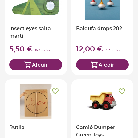
Insect eyes salta
Baldufa drops 202
marti
5,50 €
12,00 €
IVA inclòs
IVA inclòs
Afegir
Afegir
Rutlla
Camió Dumper
Green Toys