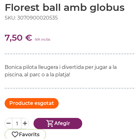
Florest ball amb globus
SKU: 3070900020535
7,50 €
IVA inclòs
Bonica pilota lleugera i divertida per jugar a la
piscina, al parc o a la platja!
Producte esgotat
Afegir
Favorits