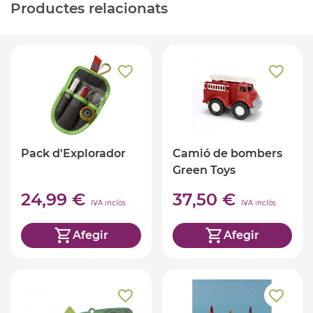
Productes relacionats
Pack d'Explorador
Camió de bombers
Green Toys
24,99 €
37,50 €
IVA inclòs
IVA inclòs
Afegir
Afegir