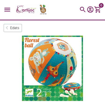
0
Cerques populars
Edats
disfressa
trencaclosques
baldufa
cotxe
camio
parquing
tinkering
kit
Cuina
viatge