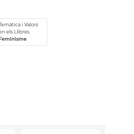
Temàtica i Valors
en els Llibres
Feminisme