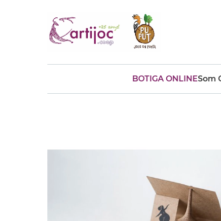
BOTIGA ONLINE
Som C
Cerques populars
disfressa
trencaclosques
baldufa
cotxe
camio
parquing
tinkering
kit
Cuina
viatge