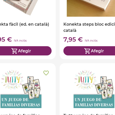
kta fàcil (ed. en català)
Konekta steps bloc edic
català
,95 €
7,95 €
IVA inclòs
IVA inclòs
Afegir
Afegir