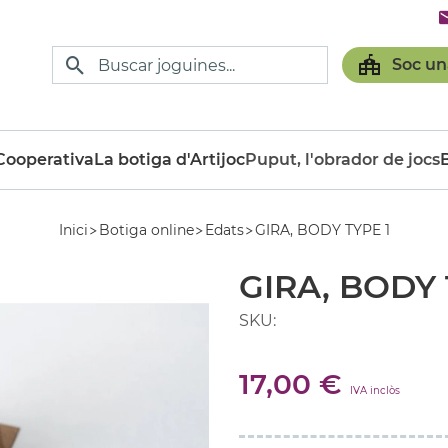
Soc un
ooperativa
La botiga d'Artijoc
Puput, l'obrador de jocs
Inici
Botiga online
Edats
GIRA, BODY TYPE 1
GIRA, BODY 
SKU:
17,00 €
IVA inclòs