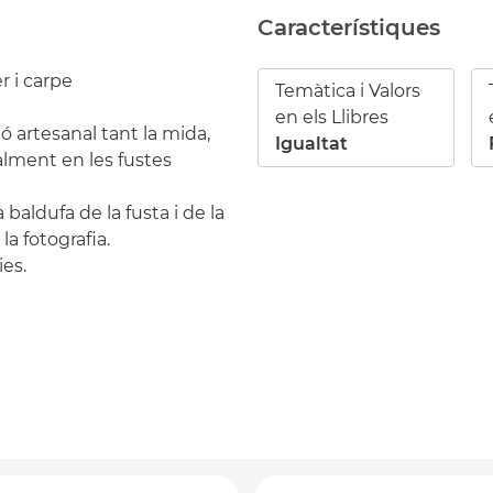
Característiques
r i carpe
Temàtica i Valors
en els Llibres
ó artesanal tant la mida,
Igualtat
alment en les fustes
 baldufa de la fusta i de la
la fotografia.
ies.