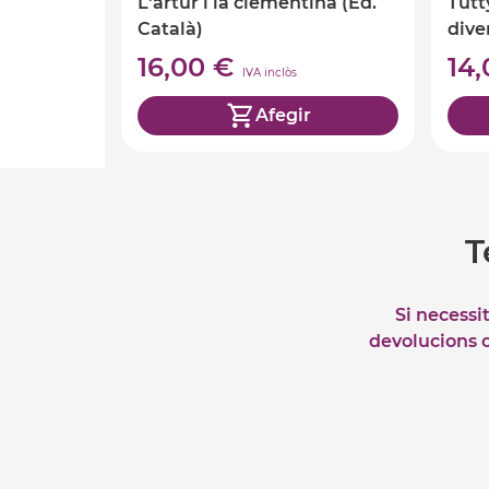
L'artur i la clementina (Ed.
Tutt
Català)
dive
16,00 €
14
IVA inclòs
Afegir
T
Si necessi
devolucions o 