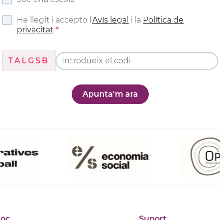
He llegit i accepto l'
Avís legal
i la
Política de
privacitat
TALGSB
Apunta'm ara
joc
Suport