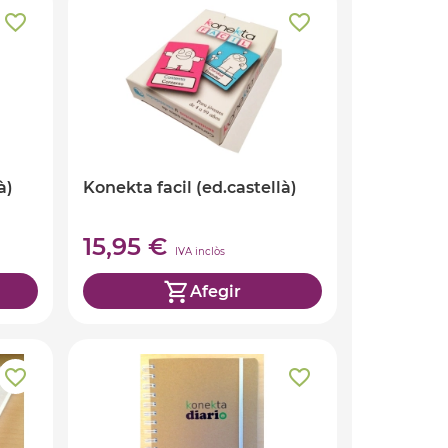
à)
Konekta facil (ed.castellà)
15,95 €
IVA inclòs
Afegir