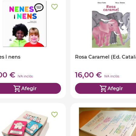
s i nens
Rosa Caramel (Ed. Catal
,00 €
16,00 €
IVA inclòs
IVA inclòs
Afegir
Afegir