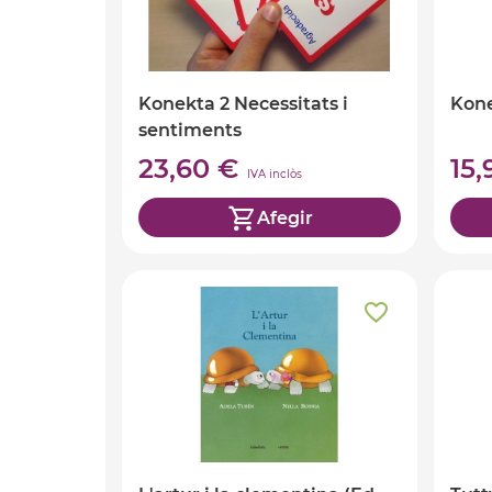
Konekta 2 Necessitats i
Kone
sentiments
23,60 €
15
IVA inclòs
Afegir