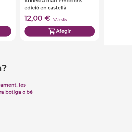
Konekta diari emocions
edició en castellà
12,00 €
IVA inclòs
Afegir
m?
iament, les
tra botiga o bé