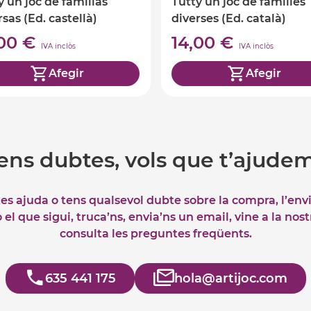
y un joc de familias
Tutty un joc de famílies
rsas (Ed. castellà)
diverses (Ed. català)
,00 €
14,00 €
IVA inclòs
IVA inclòs
Afegir
Afegir
ens dubtes, vols que t’ajude
tes ajuda o tens qualsevol dubte sobre la compra, l’env
el que sigui, truca’ns, envia’ns un email, vine a la nos
consulta les preguntes freqüents.
635 441 175
hola@artijoc.com