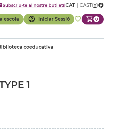
CAT
CAST
Subscriu-te al nostre butlletí!
a escola
Iniciar Sessió
0
Biblioteca coeducativa
TYPE 1