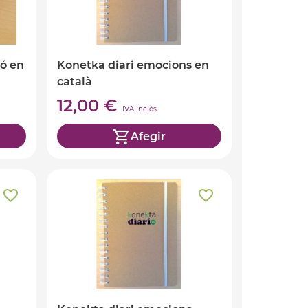
ió en
Konetka diari emocions en
català
12,00 €
IVA inclòs
Afegir