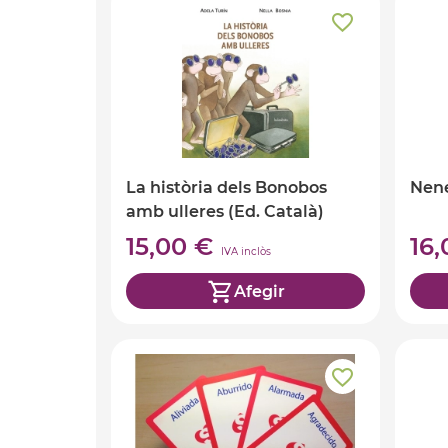
La història dels Bonobos
Nene
amb ulleres (Ed. Català)
15,00 €
16
IVA inclòs
Afegir