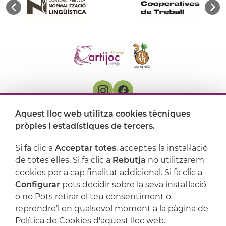
Aquest lloc web utilitza cookies tècniques
On ens trobem
pròpies i estadístiques de tercers.
Artijoc
Si fa clic a
Acceptar totes
, acceptes la instal·lació
de totes elles. Si fa clic a
Rebutja
no utilitzarem
Suport
cookies per a cap finalitat addicional. Si fa clic a
Configurar
pots decidir sobre la seva instal·lació
o no Pots retirar el teu consentiment o
reprendre’l en qualsevol moment a la pàgina de
Política de Cookies d'aquest lloc web.