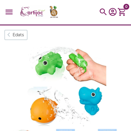
0
Cerques populars
Edats
disfressa
trencaclosques
baldufa
cotxe
camio
parquing
tinkering
kit
Cuina
viatge