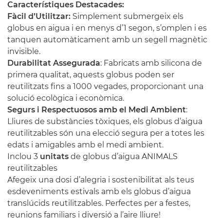
Característiques Destacades:
Fàcil d’Utilitzar:
Simplement submergeix els
globus en aigua i en menys d’1 segon, s’omplen i es
tanquen automàticament amb un segell magnètic
invisible.
Durabilitat Assegurada
: Fabricats amb silicona de
primera qualitat, aquests globus poden ser
reutilitzats fins a 1000 vegades, proporcionant una
solució ecològica i econòmica.
Segurs i Respectuosos amb el Medi Ambient
:
Lliures de substàncies tòxiques, els globus d’aigua
reutilitzables són una elecció segura per a totes les
edats i amigables amb el medi ambient.
Inclou 3
unitats
de globus d’aigua ANIMALS
reutilitzables
Afegeix una dosi d’alegria i sostenibilitat als teus
esdeveniments estivals amb els globus d’aigua
translúcids reutilitzables. Perfectes per a festes,
reunions familiars i diversió a l’aire lliure!