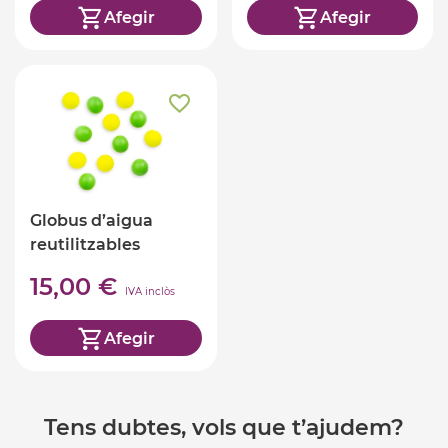
Afegir
Afegir
Globus d’aigua
reutilitzables
Huckleberry
15,00 €
IVA inclòs
Afegir
Tens dubtes, vols que t’ajudem?