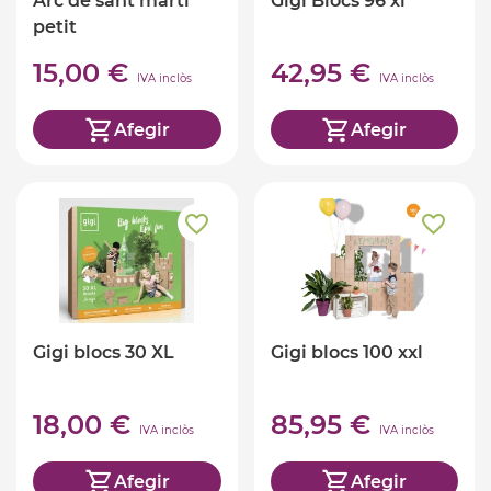
Arc de sant martí
Gigi Blocs 96 xl
petit
15,00 €
42,95 €
IVA inclòs
IVA inclòs
Afegir
Afegir
Gigi blocs 30 XL
Gigi blocs 100 xxl
18,00 €
85,95 €
IVA inclòs
IVA inclòs
Afegir
Afegir