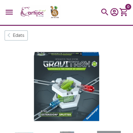
0
Cerques populars
Edats
disfressa
trencaclosques
baldufa
cotxe
camio
parquing
tinkering
kit
Cuina
viatge