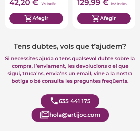
42,20 €
129,99 €
IVA inclòs
IVA inclòs
Afegir
Afegir
Tens dubtes, vols que t’ajudem?
Si necessites ajuda o tens qualsevol dubte sobre la
compra, l’enviament, les devolucions o el que
sigui, truca’ns, envia’ns un email, vine a la nostra
botiga o bé consulta les preguntes freqüents.
635 441 175
hola@artijoc.com