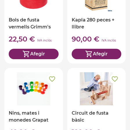
Bols de fusta
Kapla 280 peces +
vermells Grimm's
llibre
22,50 €
90,00 €
IVA inclòs
IVA inclòs
Afegir
Afegir
Nins, mates i
Circuit de fusta
monedes Grapat
bàsic