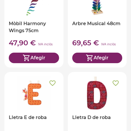
Mòbil Harmony
Arbre Musical 48cm
Wings 75cm
47,90 €
69,65 €
IVA inclòs
IVA inclòs
Afegir
Afegir
Lletra E de roba
Lletra D de roba