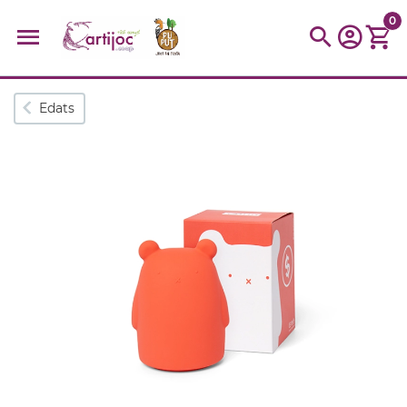
0
Cerques populars
Edats
disfressa
trencaclosques
baldufa
cotxe
camio
parquing
tinkering
kit
Cuina
viatge