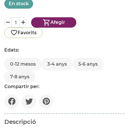
En stock
Afegir
Favorits
Edats:
0-12 mesos
3-4 anys
5-6 anys
7-8 anys
Compartir per:
Descripció