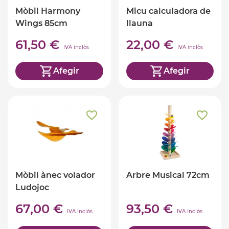
Mòbil Harmony
Micu calculadora de
Wings 85cm
llauna
61,50 €
22,00 €
IVA inclòs
IVA inclòs
Afegir
Afegir
Mòbil ànec volador
Arbre Musical 72cm
Ludojoc
67,00 €
93,50 €
IVA inclòs
IVA inclòs